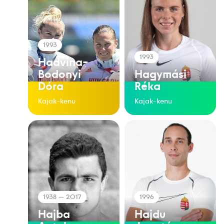
1993
1993
Hadvina-
Bodonyi
Hagymási
Dóra
Réka
Kajak-kenu
Kajak-kenu
1938
— 2017
1996
Hajba
Hajdu