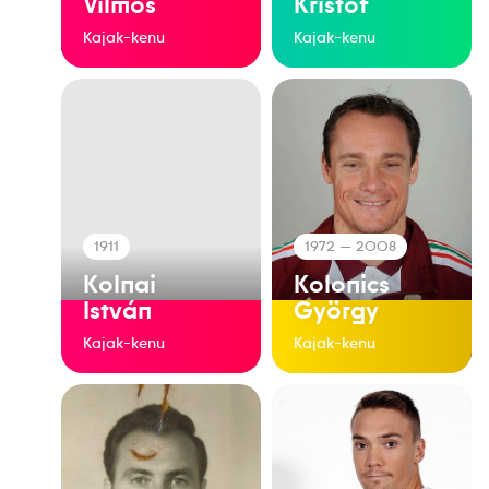
Vilmos
Kristóf
Kajak-kenu
Kajak-kenu
1911
1972
— 2008
Kolnai
Kolonics
István
György
Kajak-kenu
Kajak-kenu