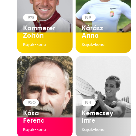
1978
1991
Kammerer
Kárász
Zoltán
Anna
Kajak-kenu
Kajak-kenu
1950
1941
Kása
Kemecsey
Ferenc
Imre
Kajak-kenu
Kajak-kenu