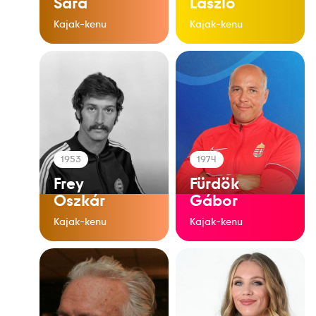
Sára
László
Kajak-kenu
Kajak-kenu
1953
1974
Frey
Fürdök
Oszkár
Gábor
Kajak-kenu
Kajak-kenu