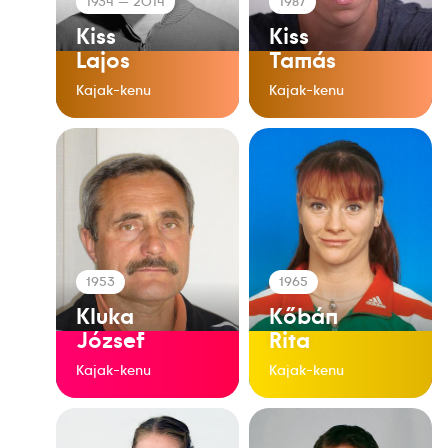
1934
— 2014
1987
Kiss
Kiss
Lajos
Tamás
Kajak-kenu
Kajak-kenu
1953
1965
Kluka
Kőbán
József
Rita
Kajak-kenu
Kajak-kenu