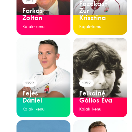
1947
Fazekas-
Farkas
Zur
Zoltán
Krisztina
Kajak-kenu
Kajak-kenu
1999
1942
Fejes
Felkainé
Dániel
Gállos Éva
Kajak-kenu
Kajak-kenu