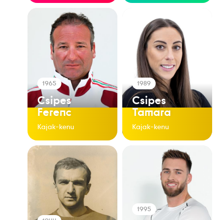
1965
1989
Csipes
Csipes
Ferenc
Tamara
Kajak-kenu
Kajak-kenu
1995