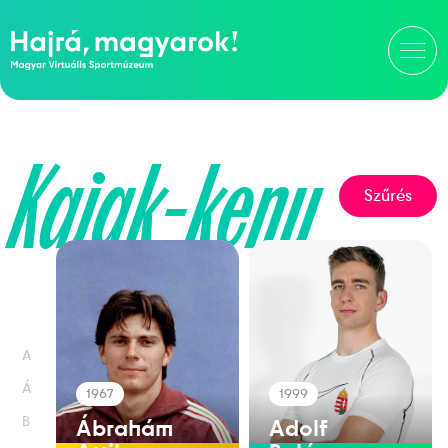
Kajak-kenu
Szűrés
A
Á
1967
1999
B
Ábrahám
Adolf