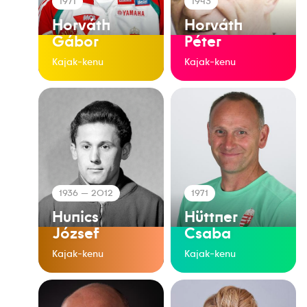
1971
1943
Horváth
Horváth
Gábor
Péter
Kajak-kenu
Kajak-kenu
1936
— 2012
1971
Hunics
Hüttner
József
Csaba
Kajak-kenu
Kajak-kenu