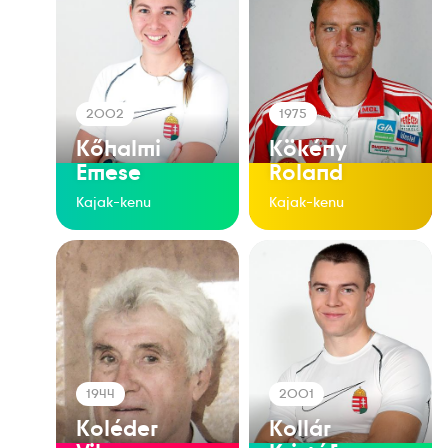
2002
1975
Kőhalmi
Kökény
Emese
Roland
Kajak-kenu
Kajak-kenu
1944
2001
Koléder
Kollár