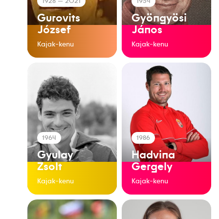
1928
— 2021
1954
Gurovits
Gyöngyösi
József
János
Kajak-kenu
Kajak-kenu
1964
1986
Gyulay
Hadvina
Zsolt
Gergely
Kajak-kenu
Kajak-kenu