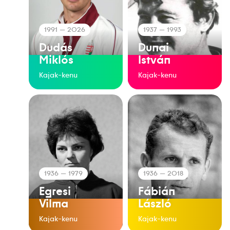
1991
— 2026
1937
— 1993
Dudás
Dunai
Miklós
István
Kajak-kenu
Kajak-kenu
1936
— 1979
1936
— 2018
Egresi
Fábián
Vilma
László
Kajak-kenu
Kajak-kenu