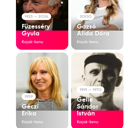
1925
— 2026
2000
Füzesséry
Gazsó
Gyula
Alida Dóra
Kajak-kenu
Kajak-kenu
1914
— 1970
1959
Gelle
Géczi
Sándor
Erika
István
Kajak-kenu
Kajak-kenu