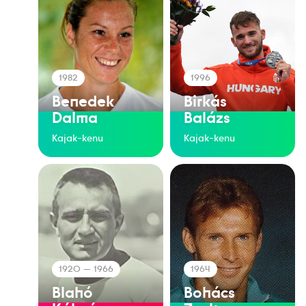
1982
1996
Benedek
Birkás
Dalma
Balázs
Kajak-kenu
Kajak-kenu
1920
— 1966
1964
Blahó
Bohács