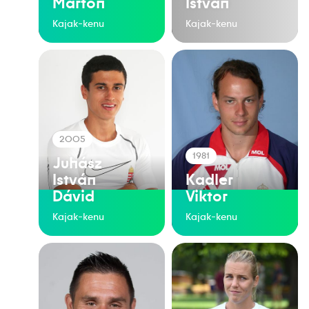
Márton
István
Kajak-kenu
Kajak-kenu
2005
1981
Juhász
István
Kadler
Dávid
Viktor
Kajak-kenu
Kajak-kenu