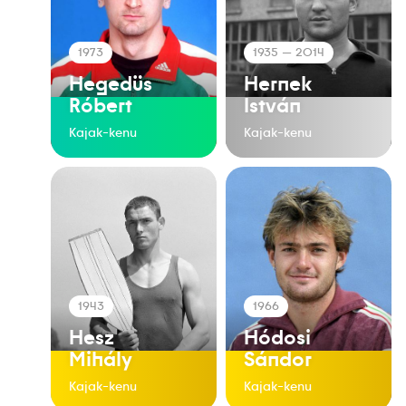
1973
1935
— 2014
Hegedüs
Hernek
Róbert
István
Kajak-kenu
Kajak-kenu
1943
1966
Hesz
Hódosi
Mihály
Sándor
Kajak-kenu
Kajak-kenu