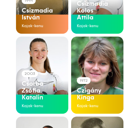
1944
Csizmadia
Csizmadia
Kolos
István
Attila
Kajak-kenu
Kajak-kenu
2003
1972
Csorba
Zsófia
Czigány
Katalin
Kinga
Kajak-kenu
Kajak-kenu