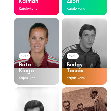
Kálmán
Zsolt
Kajak-kenu
Kajak-kenu
1977
1952
Bóta
Buday
Kinga
Tamás
Kajak-kenu
Kajak-kenu