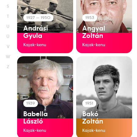
S
T
1927
— 1950
1953
U
Andrási
Angyal
Gyula
Zoltán
Ü
Kajak-kenu
Kajak-kenu
V
W
Z
1939
1951
Babella
Bakó
László
Zoltán
Kajak-kenu
Kajak-kenu