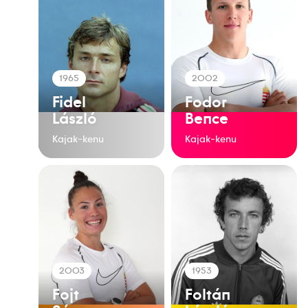
1965
2002
Fidel
Fodor
László
Bence
Kajak-kenu
Kajak-kenu
2003
1953
Fojt
Foltán