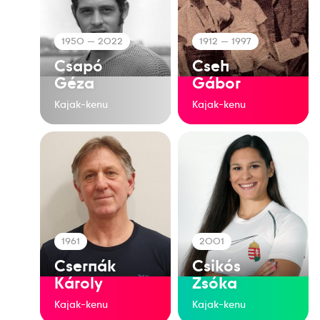
1950
— 2022
1912
— 1997
Csapó
Cseh
Géza
Gábor
Kajak-kenu
Kajak-kenu
1961
2001
Csernák
Csikós
Károly
Zsóka
Kajak-kenu
Kajak-kenu