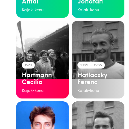
Antal
Jonatán
Kajak-kenu
Kajak-kenu
1931
1934
— 1986
Hartmann
Hatlaczky
Cecilia
Ferenc
Kajak-kenu
Kajak-kenu