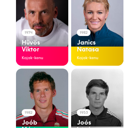
1974
1982
Hüvös
Janics
Viktor
Natasa
Kajak-kenu
Kajak-kenu
1982
1953
Joób
Joós