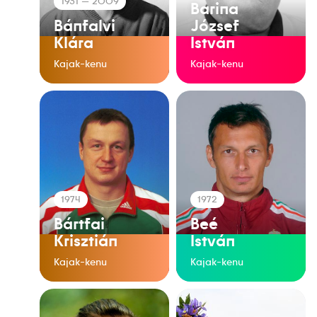
1931
— 2009
Barina
Bánfalvi
József
Klára
István
Kajak-kenu
Kajak-kenu
1974
1972
Bártfai
Beé
Krisztián
István
Kajak-kenu
Kajak-kenu