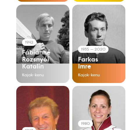
1942
1935
— 2020
Fábiánné
Rozsnyói
Farkas
Katalin
Imre
Kajak-kenu
Kajak-kenu
1980