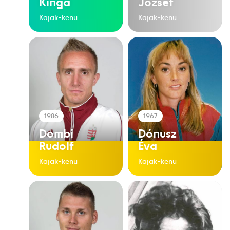
Kinga
József
Kajak-kenu
Kajak-kenu
1986
1967
Dombi
Dónusz
Rudolf
Éva
Kajak-kenu
Kajak-kenu