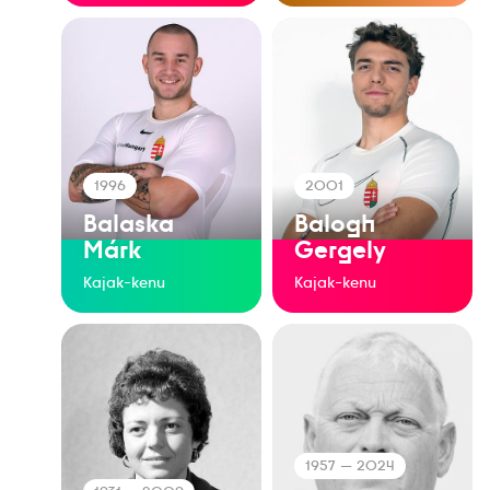
1996
2001
Balaska
Balogh
Márk
Gergely
Kajak-kenu
Kajak-kenu
1957
— 2024