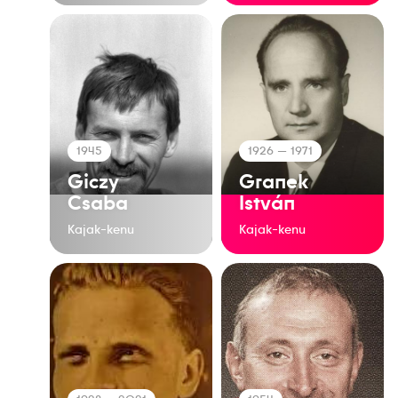
1945
1926
— 1971
Giczy
Granek
Csaba
István
Kajak-kenu
Kajak-kenu