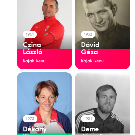
1961
1932
Czina
Dávid
László
Géza
Kajak-kenu
Kajak-kenu
1973
1951
Dékány
Deme