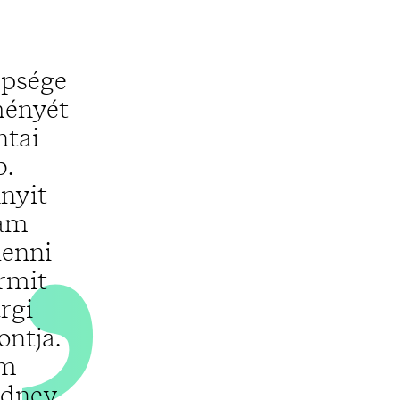
„
épsége
ményét
ntai
b.
nyit
tam
lenni
ármit
rgi
ontja.
em
ydney-