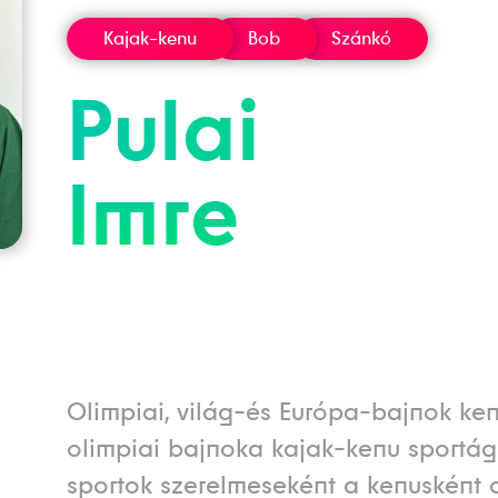
Kajak-kenu
Bob
Szánkó
Pulai
Imre
Olimpiai, világ-és Európa-bajnok ke
olimpiai bajnoka kajak-kenu sportágb
sportok szerelmeseként a kenusként 