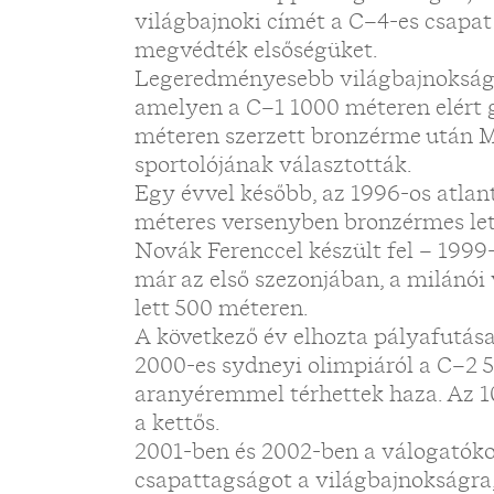
világbajnoki címét a C–4-es csapat
megvédték elsőségüket.
Legeredményesebb világbajnoksága 
amelyen a C–1 1000 méteren elért 
méteren szerzett bronzérme után 
sportolójának választották.
Egy évvel később, az 1996-os atlan
méteres versenyben bronzérmes let
Novák Ferenccel készült fel – 1999-
már az első szezonjában, a milánó
lett 500 méteren.
A következő év elhozta pályafutása 
2000-es sydneyi olimpiáról a C–2 
aranyéremmel térhettek haza. Az 1
a kettős.
2001-ben és 2002-ben a válogatóko
csapattagságot a világbajnokságra