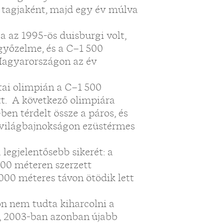
 tagjaként, majd egy év múlva
az 1995-ös duisburgi volt,
győzelme, és a C–1 500
Magyarországon az év
tai olimpián a C–1 500
t. A következő olimpiára
ben térdelt össze a páros, és
i világbajnokságon ezüstérmes
legjelentősebb sikerét: a
500 méteren szerzett
000 méteres távon ötödik lett
n nem tudta kiharcolni a
, 2003-ban azonban újabb