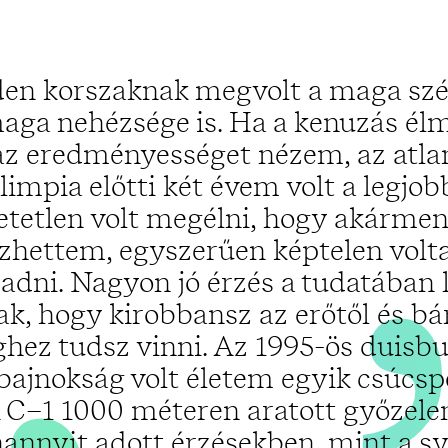
„
en korszaknak megvolt a maga sz
maga nehézsége is. Ha a kenuzás él
az eredményességet nézem, az atla
limpia előtti két évem volt a legjob
etetlen volt megélni, hogy akármen
zhettem, egyszerűen képtelen vol
radni. Nagyon jó érzés a tudatában 
k, hogy kirobbansz az erőtől és b
ghez tudsz vinni. Az 1995-ös duisbu
bajnokság volt életem egyik csúcsp
 C–1 1000 méteren aratott győzel
annyit adott érzésekben, mint a s