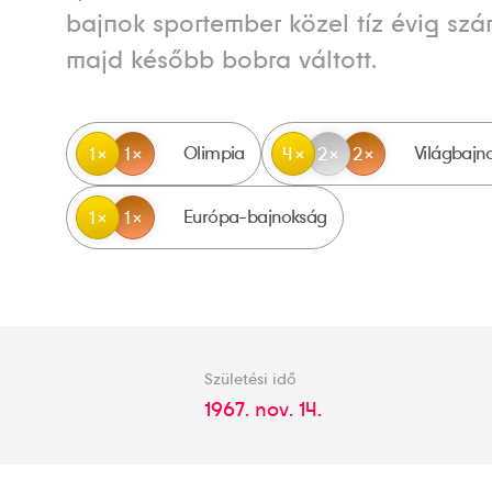
bajnok sportember közel tíz évig szá
majd később bobra váltott.
Olimpia
Világbajn
1
1
4
2
2
Európa-bajnokság
1
1
Születési idő
1967. nov. 14.