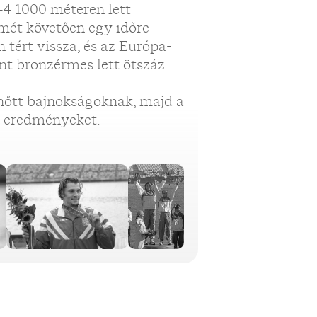
–4 1000 méteren lett
mét követően egy időre
 tért vissza, és az Európa-
nt bronzérmes lett ötszáz
lnőtt bajnokságoknak, majd a
k eredményeket.