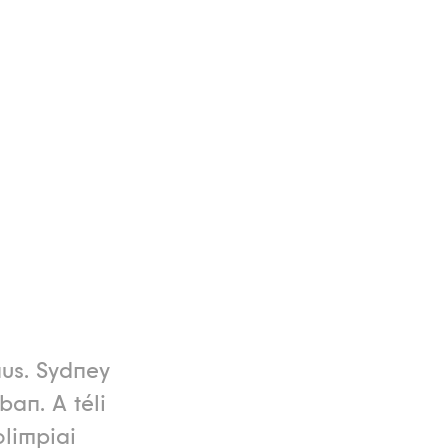
nus. Sydney
an. A téli
olimpiai