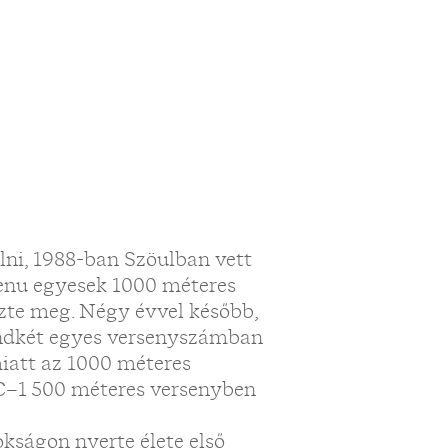
lni, 1988-ban Szöulban vett
 kenu egyesek 1000 méteres
zte meg. Négy évvel később,
indkét egyes versenyszámban
miatt az 1000 méteres
a C–1 500 méteres versenyben
kságon nyerte élete első