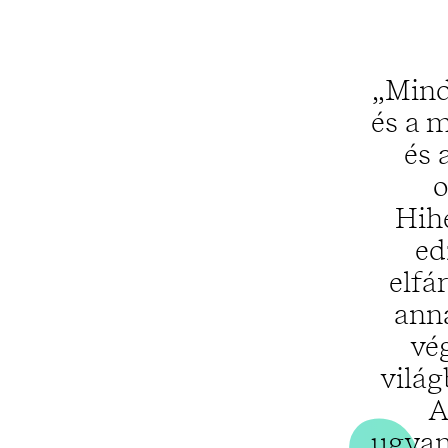
„Mind
és a 
és 
o
Hih
ed
elfá
anna
vé
világ
A
ugyan