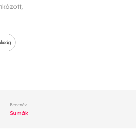
nkózott,
okság
Becenév
Sumák