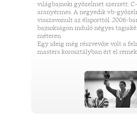
világbajnoki győzelmet szerzett: C
aranyérmes. A negyedik vb-győzel
visszavonult az élsporttól. 2006-ban
bajnokságon induló négyes tagjaké
méteren.
Egy ideig még részvevője volt a fe
masters korosztályban ért el reme