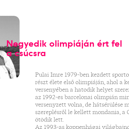
Negyedik olimpiáján ért fel
a csúcsra
Pulai Imre 1979-ben kezdett sporto
részt élete első olimpiáján, ahol a
versenyében a hatodik helyet szere
az 1992-es barcelonai olimpián m
versenyzett volna, de hátsérülése 
szereplésről le kellett mondania, 
ötödik lett.
Az 1993-as koppenhágai világbajno