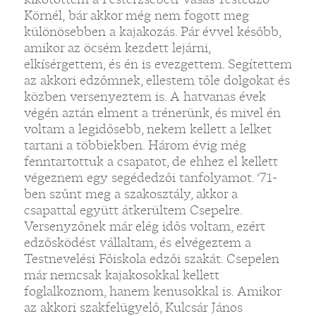
Körnél, bár akkor még nem fogott meg
különösebben a kajakozás. Pár évvel később,
amikor az öcsém kezdett lejárni,
elkísérgettem, és én is evezgettem. Segítettem
az akkori edzőmnek, ellestem tőle dolgokat és
közben versenyeztem is. A hatvanas évek
végén aztán elment a trénerünk, és mivel én
voltam a legidősebb, nekem kellett a lelket
tartani a többiekben. Három évig még
fenntartottuk a csapatot, de ehhez el kellett
végeznem egy segédedzői tanfolyamot. ’71-
ben szűnt meg a szakosztály, akkor a
csapattal együtt átkerültem Csepelre.
Versenyzőnek már elég idős voltam, ezért
edzősködést vállaltam, és elvégeztem a
Testnevelési Főiskola edzői szakát. Csepelen
már nemcsak kajakosokkal kellett
foglalkoznom, hanem kenusokkal is. Amikor
az akkori szakfelügyelő, Kulcsár János