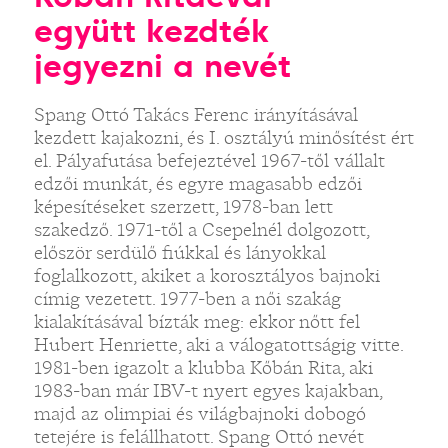
együtt kezdték
jegyezni a nevét
Spang Ottó Takács Ferenc irányításával
kezdett kajakozni, és I. osztályú minősítést ért
el. Pályafutása befejeztével 1967-től vállalt
edzői munkát, és egyre magasabb edzői
képesítéseket szerzett, 1978-ban lett
szakedző. 1971-től a Csepelnél dolgozott,
először serdülő fiúkkal és lányokkal
foglalkozott, akiket a korosztályos bajnoki
címig vezetett. 1977-ben a női szakág
kialakításával bízták meg: ekkor nőtt fel
Hubert Henriette, aki a válogatottságig vitte.
1981-ben igazolt a klubba Kőbán Rita, aki
1983-ban már IBV-t nyert egyes kajakban,
majd az olimpiai és világbajnoki dobogó
tetejére is felállhatott. Spang Ottó nevét