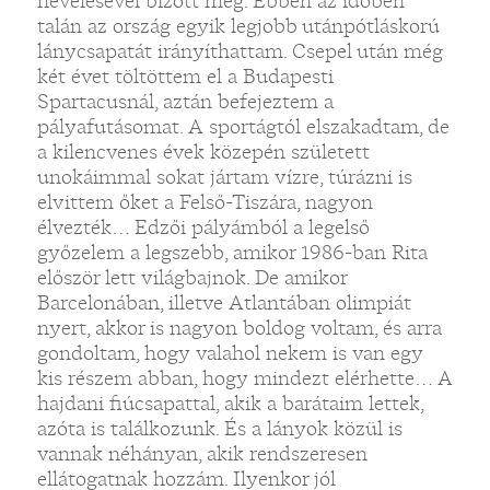
nevelésével bízott meg. Ebben az időben
talán az ország egyik legjobb utánpótláskorú
lánycsapatát irányíthattam. Csepel után még
két évet töltöttem el a Budapesti
Spartacusnál, aztán befejeztem a
pályafutásomat. A sportágtól elszakadtam, de
a kilencvenes évek közepén született
unokáimmal sokat jártam vízre, túrázni is
elvittem őket a Felső-Tiszára, nagyon
élvezték… Edzői pályámból a legelső
győzelem a legszebb, amikor 1986-ban Rita
először lett világbajnok. De amikor
Barcelonában, illetve Atlantában olimpiát
nyert, akkor is nagyon boldog voltam, és arra
gondoltam, hogy valahol nekem is van egy
kis részem abban, hogy mindezt elérhette… A
hajdani fiúcsapattal, akik a barátaim lettek,
azóta is találkozunk. És a lányok közül is
vannak néhányan, akik rendszeresen
ellátogatnak hozzám. Ilyenkor jól