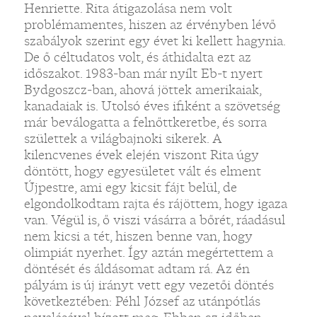
Henriette. Rita átigazolása nem volt
problémamentes, hiszen az érvényben lévő
szabályok szerint egy évet ki kellett hagynia.
De ő céltudatos volt, és áthidalta ezt az
időszakot. 1983-ban már nyílt Eb-t nyert
Bydgoszcz-ban, ahová jöttek amerikaiak,
kanadaiak is. Utolsó éves ifiként a szövetség
már beválogatta a felnőttkeretbe, és sorra
születtek a világbajnoki sikerek. A
kilencvenes évek elején viszont Rita úgy
döntött, hogy egyesületet vált és elment
Újpestre, ami egy kicsit fájt belül, de
elgondolkodtam rajta és rájöttem, hogy igaza
van. Végül is, ő viszi vásárra a bőrét, ráadásul
nem kicsi a tét, hiszen benne van, hogy
olimpiát nyerhet. Így aztán megértettem a
döntését és áldásomat adtam rá. Az én
pályám is új irányt vett egy vezetői döntés
következtében: Péhl József az utánpótlás