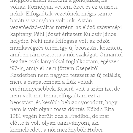
voltak. Komolyan vettem őket és ez tetszett
nekik. Elfogadtak vezetőnek, mégis szinte
baráti viszonyban voltunk. Aztán
vezetőedző-váltás történt: az előző szövetségi
kapitány, Péhl József érkezett Kulcsár János
helyére. Neki más felfogása volt az edzői
munkavégzés terén, így új beosztást készített,
amiben rám osztotta a női szakágat. Onnantól
kezdve csak lányokkal foglalkoztam, egészen
’97-ig, amíg el nem jöttem Csepelről.
Kezdetben nem nagyon tetszett az új felállás,
mert a csapatomban a fiúk voltak
eredményesebbek. Keserű volt a szám íze, de
nem volt mit tenni, elfogadtam ezt a
beosztást, és később bebizonyosodott, hogy
nem is volt olyan rossz döntés. Kőbán Rita
1981 végén került oda a Fradiból, de már
előtte is volt olyan tanítványom, aki
kiemelkedett a női mezőnyből: Huber