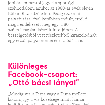
jobbára onnantól jegyzi a sportági
szakirodalom, amikor az 1980-as évek elején
Kőbán Rita edzője lett. Pedig szakmai
pályafutása jóval korábban indult, erről ő
maga emlékezett meg egy, a 80.
születésnapján készült interjúban. A
beszélgetésből vett részletekből kirajzolódnak
egy edzői pálya örömei és csalódásai is.
Különleges
Facebook-csoport:
„Ottó bácsi lányai”
„Mindig víz, a Tisza vagy a Duna mellett
laktam, így a víz közelsége miatt hamar
kikötöttem a Pesterzsébeti Vasas Testedző