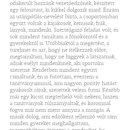
odakerült hozzánk vezetőedzőnek, készített
egy felosztást, ki kikkel dolgozik majd. Énrám
az utánpótlás-nevelést bízta, a csoportomban
együtt voltak a kajakosok, kenusok, fiúk,
lányok, mindenki. Szerteágazó feladat volt, és
sok mindent tanultam a főnökömtől és a
gyerekektől is. Utóbbiaktól a megértést, a
türelmet és azt, hogy ne ítélkezzek előre,
megtanultam, hogy ne higgyek a látszatnak,
adjak esélyt mindenkinek, aki sportolni
szeretne. Kezdetben mindent együtt
csináltunk, én is futottam, eveztem a
tanítványaimmal, ami nagyon pozitív hatást
gyakorolt rájuk, szerettek velem futni. Később
már egy kicsit megterhelő volt nekem, hiszen
a tanítványok túlszárnyaltak, és koromnál
fogva már nem ment annyira a mozgás. A
másik dolog, ami edzőként jellemző volt rám:
minden gyereket meghallgattam,
megpróbáltam átérezni a gondjaikat, ha