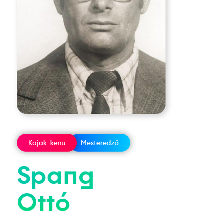
Kajak-kenu
Mesteredző
Spang
Ottó