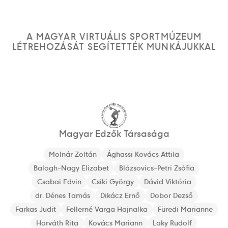
A MAGYAR VIRTUÁLIS SPORTMÚZEUM
LÉTREHOZÁSÁT SEGÍTETTÉK MUNKÁJUKKAL
Magyar Edzők Társasága
Molnár Zoltán
Ághassi Kovács Attila
Balogh-Nagy Elizabet
Blázsovics-Petri Zsófia
Csabai Edvin
Csiki György
Dávid Viktória
dr. Dénes Tamás
Dikácz Ernő
Dobor Dezső
Farkas Judit
Fellerné Varga Hajnalka
Füredi Marianne
Horváth Rita
Kovács Mariann
Laky Rudolf