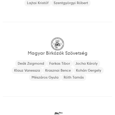
Lajtai Kristóf
Szentgyörgyi Róbert
Magyar Birkózók Szövetség
Deák Zsigmond
Farkas Tibor
Jocha Károly
Klauz Vanessza
Krasznai Bence
Kohán Gergely
Mészáros Gyula
Róth Tamás