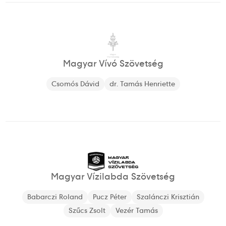
Magyar Vívó Szövetség
Csomós Dávid
dr. Tamás Henriette
Magyar Vízilabda Szövetség
Babarczi Roland
Pucz Péter
Szalánczi Krisztián
Szűcs Zsolt
Vezér Tamás