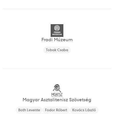
Fradi Múzeum
Tobak Csaba
Magyar Asztalitenisz Szövetség
Both Levente
Fodor Róbert
Kovács László