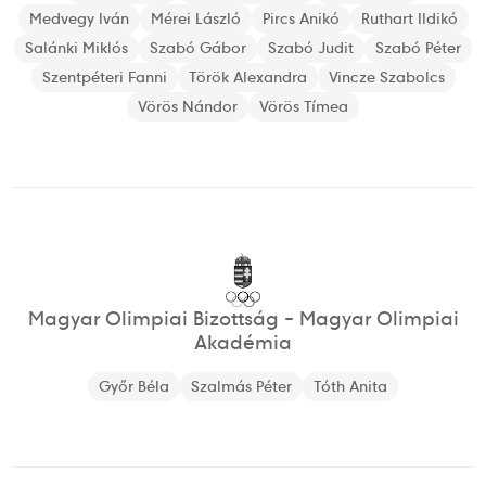
Medvegy Iván
Mérei László
Pircs Anikó
Ruthart Ildikó
Salánki Miklós
Szabó Gábor
Szabó Judit
Szabó Péter
Szentpéteri Fanni
Török Alexandra
Vincze Szabolcs
Vörös Nándor
Vörös Tímea
Magyar Olimpiai Bizottság - Magyar Olimpiai
Akadémia
Győr Béla
Szalmás Péter
Tóth Anita