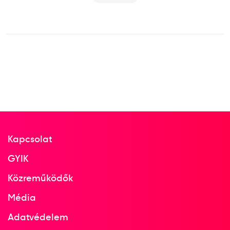
Kapcsolat
GYIK
Közreműködők
Média
Adatvédelem