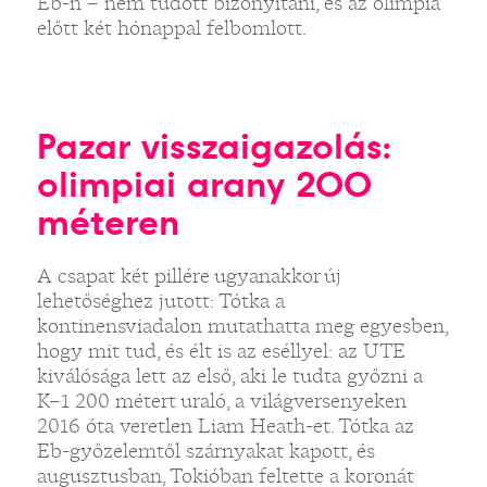
Eb-n – nem tudott bizonyítani, és az olimpia
előtt két hónappal felbomlott.
Pazar visszaigazolás:
olimpiai arany 200
méteren
A csapat két pillére ugyanakkor új
lehetőséghez jutott: Tótka a
kontinensviadalon mutathatta meg egyesben,
hogy mit tud, és élt is az eséllyel: az UTE
kiválósága lett az első, aki le tudta győzni a
K–1 200 métert uraló, a világversenyeken
2016 óta veretlen Liam Heath-et. Tótka az
Eb-győzelemtől szárnyakat kapott, és
augusztusban, Tokióban feltette a koronát