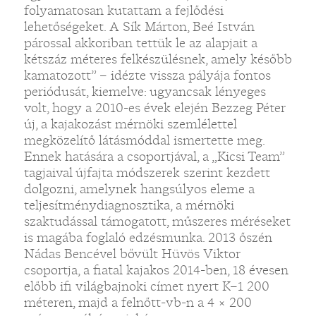
folyamatosan kutattam a fejlődési
lehetőségeket. A Sík Márton, Beé István
párossal akkoriban tettük le az alapjait a
kétszáz méteres felkészülésnek, amely később
kamatozott” – idézte vissza pályája fontos
periódusát, kiemelve: ugyancsak lényeges
volt, hogy a 2010-es évek elején Bezzeg Péter
új, a kajakozást mérnöki szemlélettel
megközelítő látásmóddal ismertette meg.
Ennek hatására a csoportjával, a „Kicsi Team”
tagjaival újfajta módszerek szerint kezdett
dolgozni, amelynek hangsúlyos eleme a
teljesítménydiagnosztika, a mérnöki
szaktudással támogatott, műszeres méréseket
is magába foglaló edzésmunka. 2013 őszén
Nádas Bencével bővült Hüvös Viktor
csoportja, a fiatal kajakos 2014-ben, 18 évesen
előbb ifi világbajnoki címet nyert K–1 200
méteren, majd a felnőtt-vb-n a 4 × 200