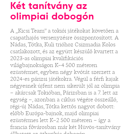
Két tanítvány az
olimpiai dobogón
A „Kicsi Team” a tokiói játékokat követően a
csapathajós versenyzésre összpontosított. A
Nádas, Tótka, Kuli trióhoz Csizmadia Kolos
csatlakozott, és az együtt készülő kvartett a
2023-as olimpiai kvalifikációs
világbajnokságon K–4 500 méteren
ezüstérmet, egyben négy kvótát szerzett a
2024-es párizsi játékokra. Végül a férfi kajak
négyesnek újfent nem sikerült jól az olimpia
– akárcsak Tokióban, Párizsban is a 7. lett az
egység –, azonban a ciklus végére összeálló,
régi-új Nádas, Tótka kettős nagyot dobott:
előbb Európa-bajnok, majd olimpiai
ezüstérmes lett K–2 500 méteren – így a
francia fővárosban már két Hüvös-tanítvány
állhatott az ötkarikás dobogón.