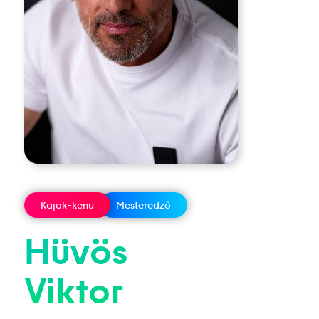
Kajak-kenu
Mesteredző
Hüvös
Viktor