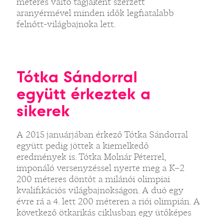
méteres váltó tagjaként szerzett
aranyérmével minden idők legfiatalabb
felnőtt-világbajnoka lett.
Tótka Sándorral
együtt érkeztek a
sikerek
A 2015 januárjában érkező Tótka Sándorral
együtt pedig jöttek a kiemelkedő
eredmények is. Tótka Molnár Péterrel,
imponáló versenyzéssel nyerte meg a K–2
200 méteres döntőt a milánói olimpiai
kvalifikációs világbajnokságon. A duó egy
évre rá a 4. lett 200 méteren a riói olimpián. A
következő ötkarikás ciklusban egy ütőképes