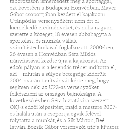
táborozáson ismerkedett meg a sportággal,
ezt követően a Budapesti Honvédban, Mayer
Gábor csoportjában kezdett el kajakozni.
Utánpótlás-versenyzőként nem ért el
kiemelkedő eredményeket, és noha nagyon
szerette a közeget, 18 évesen abbahagyta a
sportolást, és munkát vállalt –
számítástechnikával foglalkozott. 2000-ben,
26 évesen a Honvédban Séra Miklós
irányításával kezdte újra a kajakozást. Az
edzői pályán is a legendás tréner indította el,
aki – miután a súlyos betegsége kiderült –
2004 nyarán tanítványát kérte meg, hogy
segítsen neki az U23-as versenyzőket
felkészíteni az országos bajnokságra. A
következő évben Séra biztatására szerzett
OKJ-s edzői képesítést, majd a mestere 2007-
es halála után a csoportja egyik felével
folytatta a munkát, és a Sík Márton, Beé
István, Bozsik Gábor versenyzői triója kijutott