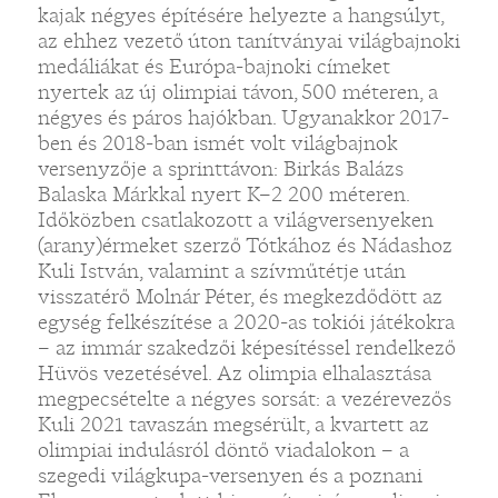
kajak négyes építésére helyezte a hangsúlyt,
az ehhez vezető úton tanítványai világbajnoki
medáliákat és Európa-bajnoki címeket
nyertek az új olimpiai távon, 500 méteren, a
négyes és páros hajókban. Ugyanakkor 2017-
ben és 2018-ban ismét volt világbajnok
versenyzője a sprinttávon: Birkás Balázs
Balaska Márkkal nyert K–2 200 méteren.
Időközben csatlakozott a világversenyeken
(arany)érmeket szerző Tótkához és Nádashoz
Kuli István, valamint a szívműtétje után
visszatérő Molnár Péter, és megkezdődött az
egység felkészítése a 2020-as tokiói játékokra
– az immár szakedzői képesítéssel rendelkező
Hüvös vezetésével. Az olimpia elhalasztása
megpecsételte a négyes sorsát: a vezérevezős
Kuli 2021 tavaszán megsérült, a kvartett az
olimpiai indulásról döntő viadalokon – a
szegedi világkupa-versenyen és a poznani