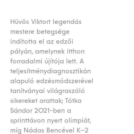
Hüvös Viktort legendás
mestere betegsége
indította el az edzői
pályán, amelynek itthon
forradalmi újítója lett. A
teljesítménydiagnosztikán
alapuló edzésmódszerével
tanítványai világraszóló
sikereket arattak; Tótka
Sándor 2021-ben a
sprinttávon nyert olimpiát,
míg Nádas Bencével K–2