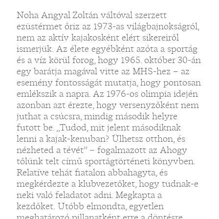
Noha Angyal Zoltán váltóval szerzett
ezüstérmet őriz az 1973-as világbajnokságról,
nem az aktív kajakosként elért sikereiről
ismerjük. Az élete egyébként azóta a sportág
és a víz körül forog, hogy 1965. október 30-án
egy barátja magával vitte az MHS-hez – az
esemény fontosságát mutatja, hogy pontosan
emlékszik a napra. Az 1976-os olimpia idején
azonban azt érezte, hogy versenyzőként nem
juthat a csúcsra, mindig második helyre
futott be. „Tudod, mit jelent másodiknak
lenni a kajak-kenuban? Ülhetsz otthon, és
nézheted a tévét” – fogalmazott az Ahogy
tőlünk telt című sportágtörténeti könyvben.
Relatíve tehát fiatalon abbahagyta, és
megkérdezte a klubvezetőket, hogy tudnak-e
neki való feladatot adni. Megkapta a
kezdőket. Utóbb elmondta, egyetlen
meghatározó pillanatként erre a döntésre