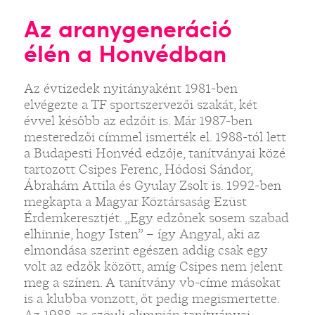
Az aranygeneráció
élén a Honvédban
Az évtizedek nyitányaként 1981-ben
elvégezte a TF sportszervezői szakát, két
évvel később az edzőit is. Már 1987-ben
mesteredzői címmel ismerték el. 1988-tól lett
a Budapesti Honvéd edzője, tanítványai közé
tartozott Csipes Ferenc, Hódosi Sándor,
Ábrahám Attila és Gyulay Zsolt is. 1992-ben
megkapta a Magyar Köztársaság Ezüst
Érdemkeresztjét. „Egy edzőnek sosem szabad
elhinnie, hogy Isten” – így Angyal, aki az
elmondása szerint egészen addig csak egy
volt az edzők között, amíg Csipes nem jelent
meg a színen. A tanítvány vb-címe másokat
is a klubba vonzott, őt pedig megismertette.
Az 1988-as szöuli olimpián tanítványai