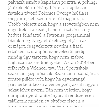
pályázik ismét a kapitányi posztra. A pekingi
játékok előtt néhány héttel, a tragikusan
fiatalon távozó Kolonics György halála is
megtörte, nehezen tette túl magát rajta.
Utóbb jólesett neki, hogy a szövetségben nem
engedték el a kezét, hanem a szívének oly
kedves feladattal, a Patrónus-programmal
bízták meg. Nagy eltökéltséggel járta az
országot, és igyekezett nevelni a fiatal
edzőket, az utánpótlás-nevelésről pedig
mindig úgy tartotta, hogy nem szabad
hajhászni az eredményeket. Aztán 2014-ben
felkérték a Velencei-tavi Vízi Sportiskola
szakmai igazgatójának. Szakmai filozófiájának
fontos pillére volt, hogy ha egyenrangú
partnerként kezeli a versenyzőt, azzal nagyon
sokat lehet nyerni. Tán nem véletlen, hogy
olimpiát nyerő tanítványaival rendszeresen
találkozik minden év október elsején, a
közösen elért nagy siker évfordulóján.