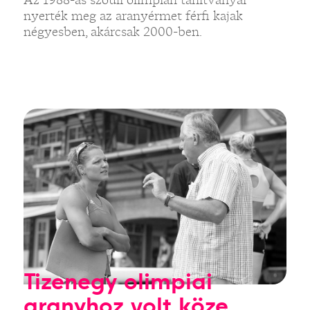
nyerték meg az aranyérmet férfi kajak
négyesben, akárcsak 2000-ben.
Tizenegy olimpiai
aranyhoz volt köze