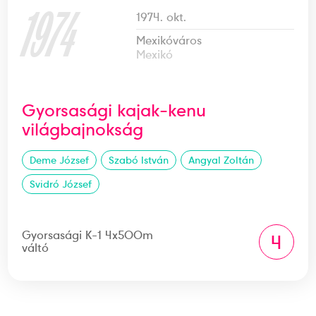
1974
1974. okt.
Mexikóváros
Mexikó
Gyorsasági kajak-kenu
világbajnokság
Deme József
Szabó István
Angyal Zoltán
Svidró József
Gyorsasági K-1 4x500m
4
váltó