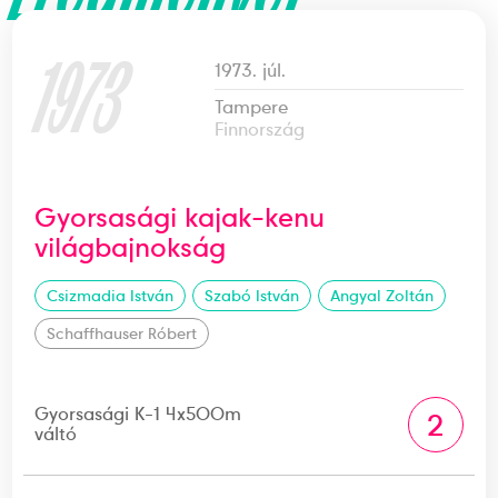
1973
1973. júl.
Tampere
Finnország
Gyorsasági kajak-kenu
világbajnokság
Csizmadia István
Szabó István
Angyal Zoltán
Schaffhauser Róbert
Gyorsasági K-1 4x500m
2
váltó