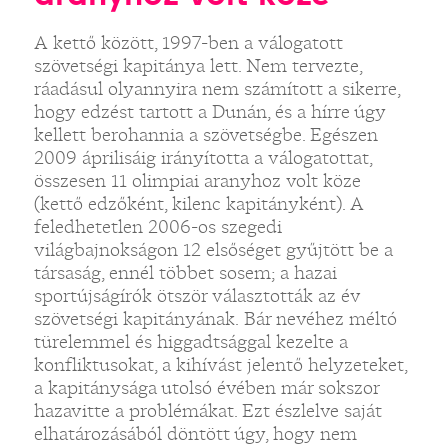
A kettő között, 1997-ben a válogatott
szövetségi kapitánya lett. Nem tervezte,
ráadásul olyannyira nem számított a sikerre,
hogy edzést tartott a Dunán, és a hírre úgy
kellett berohannia a szövetségbe. Egészen
2009 áprilisáig irányította a válogatottat,
összesen 11 olimpiai aranyhoz volt köze
(kettő edzőként, kilenc kapitányként). A
feledhetetlen 2006-os szegedi
világbajnokságon 12 elsőséget gyűjtött be a
társaság, ennél többet sosem; a hazai
sportújságírók ötször választották az év
szövetségi kapitányának. Bár nevéhez méltó
türelemmel és higgadtsággal kezelte a
konfliktusokat, a kihívást jelentő helyzeteket,
a kapitánysága utolsó évében már sokszor
hazavitte a problémákat. Ezt észlelve saját
elhatározásából döntött úgy, hogy nem