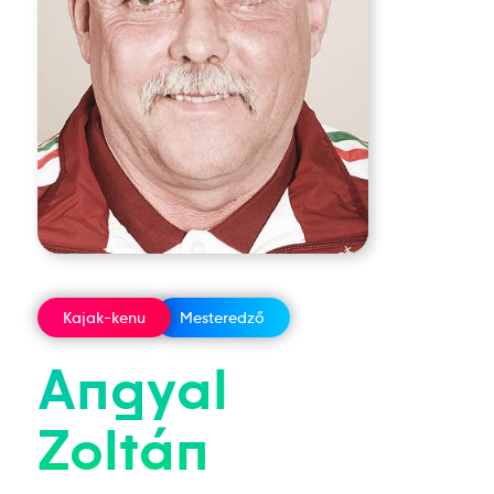
Kajak-kenu
Mesteredző
Angyal
Zoltán