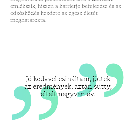
„
„
emlékszik, hiszen a karrierje befejezése és az
edzősködés kezdete az egész életét
meghatározta.
Jó kedvvel csináltam, jöttek
az eredmények, aztán sutty,
eltelt negyven év.