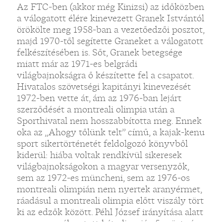
Az FTC-ben (akkor még Kinizsi) az időközben
a válogatott élére kinevezett Granek Istvántól
örökölte meg 1958-ban a vezetőedzői posztot,
majd 1970-től segítette Graneket a válogatott
felkészítésében is. Sőt, Granek betegsége
miatt már az 1971-es belgrádi
világbajnokságra ő készítette fel a csapatot.
Hivatalos szövetségi kapitányi kinevezését
1972-ben vette át, ám az 1976-ban lejárt
szerződését a montreali olimpia után a
Sporthivatal nem hosszabbította meg. Ennek
oka az „Ahogy tőlünk telt” című, a kajak-kenu
sport sikertörténetét feldolgozó könyvből
kiderül: hiába voltak rendkívül sikeresek
világbajnokságokon a magyar versenyzők,
sem az 1972-es müncheni, sem az 1976-os
montreali olimpián nem nyertek aranyérmet,
ráadásul a montreali olimpia előtt viszály tört
ki az edzők között. Péhl József irányítása alatt