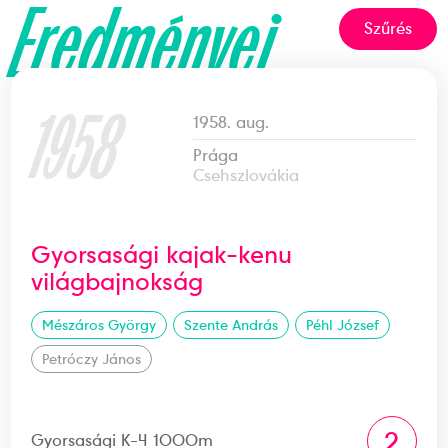
Eredményei
Szűrés
1958
1958. aug.
Prága
Csehszlovákia
Gyorsasági kajak-kenu
világbajnokság
Mészáros György
Szente András
Péhl József
Petróczy János
2
Gyorsasági K-4 1000m