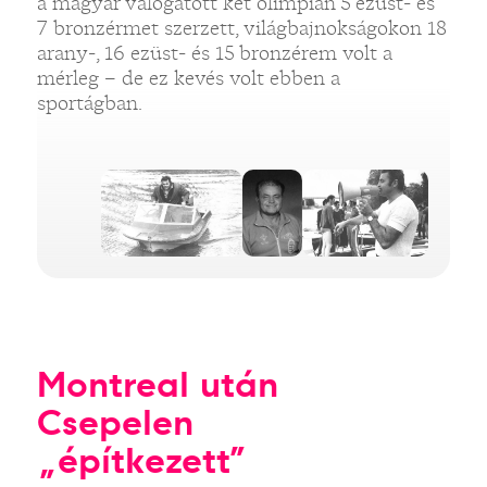
a magyar válogatott két olimpián 5 ezüst- és
7 bronzérmet szerzett, világbajnokságokon 18
arany-, 16 ezüst- és 15 bronzérem volt a
mérleg – de ez kevés volt ebben a
sportágban.
Montreal után
Csepelen
„építkezett”