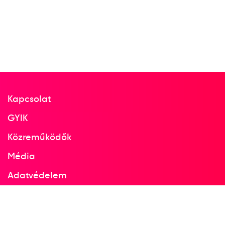
Gyorsasági kajak-kenu
Európa-bajnokság
Fábián László
Urányi János
Péhl József
Sován András
Kapcsolat
GYIK
4
Gyorsasági K-4 10000m
Közreműködők
Média
1961
1961. aug.
Adatvédelem
Poznan
Facebook
Lengyelország
Instagram