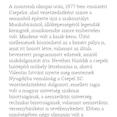
A montreali olimpia után, 1977-ben visszatért
Csepelre, ahol vezetőedzőként szinte a
semmiből építette újjá a szakosztályt.
Munkabírásáról, állóképességéről legendák
keringtek, munkarendje szinte embertelen
volt. Mindene volt a kajak-kenu. Újító
szellemének köszönhető az a kimért pálya is,
amit itt hozott létre, valamint az általa
bevezetett programozott edzések, amiről
szakdolgozatát írta. Nevéhez fűződik a csepeli
hajóépítő műhely létrehozása is, ahová
Valentin Istvánt nyerte meg mesternek.
Nyugdíjba vonulásáig a Csepel SC
vezetőedzőjeként dolgozott, emellett tagja
volt a magyar szövetség szakmai
bizottságának, a nemzetközi szövetség
technikai bizottságának, valamint nemzetközi
versenybíróként is tevékenykedett. Ebben a
minőségében négy olimpián volt a