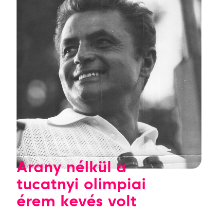
Arany nélkül a
tucatnyi olimpiai
érem kevés volt