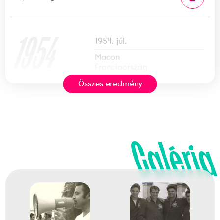
1954
1954. júl.
Macon
Franciaország
Összes eredmény
Gyorsasági kajak-kenu
világbajnokság
Galéria
Fábián László
Gurovits József
Péhl József
Nagy László
4
Gyorsasági K-4 10000m