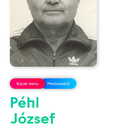
Kajak-kenu
Mesteredző
Péhl
József