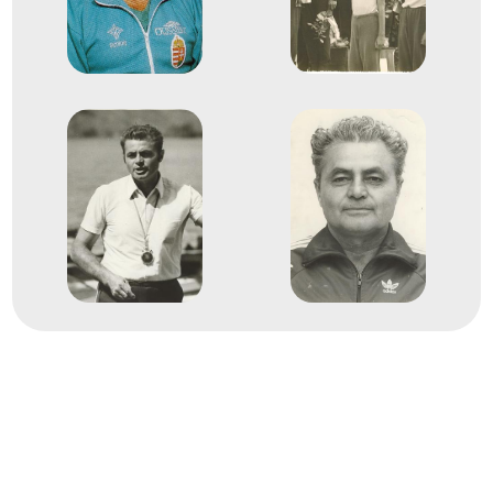
1957
1957. aug.
Gent
Belgium
Gyorsasági kajak-kenu
Európa-bajnokság
Kulcsár János
Péhl József
4
Gyorsasági K-2 10000m
1959
1959. aug.
Duisburg
Nyugat-Németország