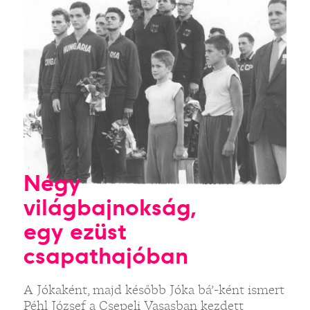
Négy
világbajnokság,
egy ezüst
csapathajóban
A Jókaként, majd később Jóka bá’-ként ismert
Péhl József a Csepeli Vasasban kezdett