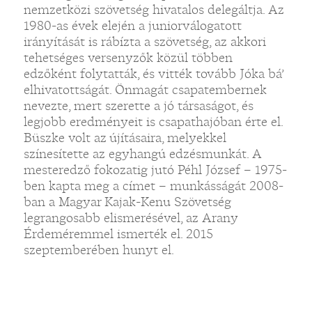
nemzetközi szövetség hivatalos delegáltja. Az
1980-as évek elején a juniorválogatott
irányítását is rábízta a szövetség, az akkori
tehetséges versenyzők közül többen
edzőként folytatták, és vitték tovább Jóka bá’
elhivatottságát. Önmagát csapatembernek
nevezte, mert szerette a jó társaságot, és
legjobb eredményeit is csapathajóban érte el.
Büszke volt az újításaira, melyekkel
színesítette az egyhangú edzésmunkát. A
mesteredző fokozatig jutó Péhl József – 1975-
ben kapta meg a címet – munkásságát 2008-
ban a Magyar Kajak-Kenu Szövetség
legrangosabb elismerésével, az Arany
Érdeméremmel ismerték el. 2015
szeptemberében hunyt el.