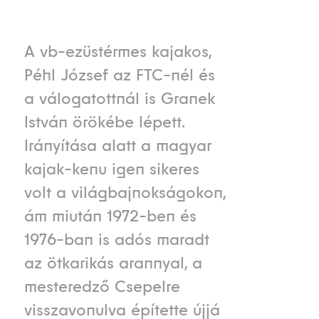
A vb-ezüstérmes kajakos,
Péhl József az FTC-nél és
a válogatottnál is Granek
István örökébe lépett.
Irányítása alatt a magyar
kajak-kenu igen sikeres
volt a világbajnokságokon,
ám miután 1972-ben és
1976-ban is adós maradt
az ötkarikás arannyal, a
mesteredző Csepelre
visszavonulva építette újjá