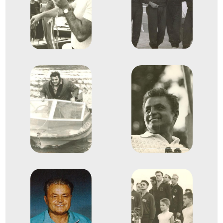
1954
1954. júl.
Macon
Franciaország
Gyorsasági kajak-kenu
világbajnokság
Fábián László
Gurovits József
Péhl József
Nagy László
6
Gyorsasági K-4 1000m