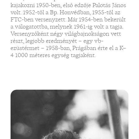
kajakozni 1950-ben, első edzője Palotás János
volt. 1952-től a Bp. Honvédban, 1955-től az
FTC-ben versenyzett. Már 1954-ben bekerült
a válogatottba, melynek 1961-ig volt a tagja.
Versenyzőként négy világbajnokságon vett
részt, legjobb eredményét – egy vb-
ezüstérmet – 1958-ban, Prágában érte el a K–
4 1000 méteres egység tagjaként.