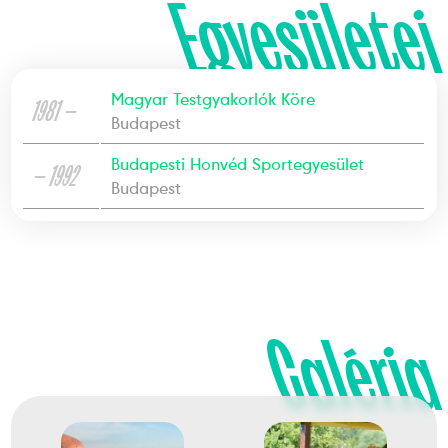
Egyesületei
Magyar Testgyakorlók Köre
1981 —
Budapest
Budapesti Honvéd Sportegyesület
— 1992
Budapest
Galéria