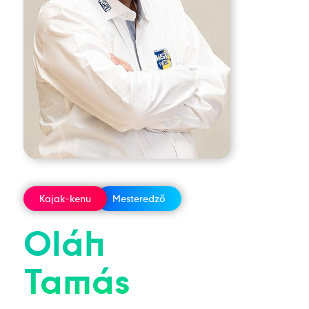
Kajak-kenu
Mesteredző
Oláh
Tamás