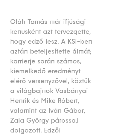
Oláh Tamás már ifjúsági
kenusként azt tervezgette,
hogy edző lesz. A KSI-ben
aztán beteljesítette álmát;
karrierje során számos,
kiemelkedő eredményt
elérő versenyzővel, köztük
a világbajnok Vasbányai
Henrik és Mike Róbert,
valamint az Iván Gábor,
Zala György párossa,l
dolgozott. Edzői