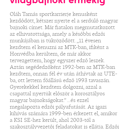
Oláh Tamás sportkarrierje kenusként
kezdődött, kétszer nyerte el a serdülő magyar
bajnoki címet. Már fiatalon megmutatkozott
az elhivatottsága, amely a későbbi edzői
munkájában is tükröződött. „11 évesen
kezdtem el kenuzni az MTK-ban, ifiként a
Honvédba kerültem, de már akkor
tervezgettem, hogy egyszer edző leszek.
Aztán segédedzőként 1992-ben az MTK-ban
kezdtem, onnan fél év után áthívtak az UTE-
ba, ott lettem főállású edző 1993 tavaszán.
Gyerekekkel kezdtem dolgozni, azzal a
csapattal nyertük először a korosztályos
magyar bajnokságokat.” ...és ezzel
megalapozta edzői pályafutását. Az igazi
kihívás számára 1999-ben érkezett el, amikor
a KSI SE-hez került, ahol 2003-tól a
szakosztályvezetői feladatokat is ellátja. Edzői