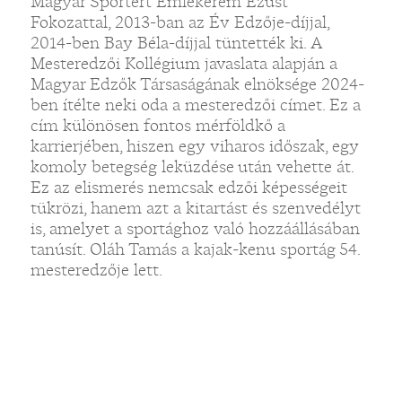
Magyar Sportért Emlékérem Ezüst
Fokozattal, 2013-ban az Év Edzője-díjjal,
2014-ben Bay Béla-díjjal tüntették ki. A
Mesteredzői Kollégium javaslata alapján a
Magyar Edzők Társaságának elnöksége 2024-
ben ítélte neki oda a mesteredzői címet. Ez a
cím különösen fontos mérföldkő a
karrierjében, hiszen egy viharos időszak, egy
komoly betegség leküzdése után vehette át.
Ez az elismerés nemcsak edzői képességeit
tükrözi, hanem azt a kitartást és szenvedélyt
is, amelyet a sportághoz való hozzáállásában
tanúsít. Oláh Tamás a kajak-kenu sportág 54.
mesteredzője lett.