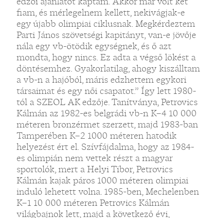
edzői ajánlatot kaptam. Akkor már volt két
fiam, és mérlegelnem kellett, nekivágjak-e
egy újabb olimpiai ciklusnak. Megkérdeztem
Parti János szövetségi kapitányt, van-e jövője
nála egy vb-ötödik egységnek, és ő azt
mondta, hogy nincs. Ez adta a végső lökést a
döntésemhez. Gyakorlatilag, ahogy kiszálltam
a vb-n a hajóból, máris edzhettem egykori
társaimat és egy női csapatot.” Így lett 1980-
tól a SZEOL AK edzője. Tanítványa, Petrovics
Kálmán az 1982-es belgrádi vb-n K–4 10 000
méteren bronzérmet szerzett, majd 1983-ban
Tamperében K–2 1000 méteren hatodik
helyezést ért el. Szívfájdalma, hogy az 1984-
es olimpián nem vettek részt a magyar
sportolók, mert a Helyi Tibor, Petrovics
Kálmán kajak páros 1000 méteren olimpiai
induló lehetett volna. 1985-ben, Mechelenben
K–1 10 000 méteren Petrovics Kálmán
világbajnok lett, majd a következő évi,