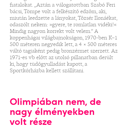
fiatalokat. „Aztán a válogatottban Szabó Feri
bácsi, Tömpe volt a felkészítő edzőm, aki,
miután leedzette a lányokat, Tőzsér Ilonáékat,
odaszólt nekem: »gyere, te romlatlan vidéki!«
Mindig nagyon korrekt volt velem.” A
koppenhágai világbajnokságon, 1970-ben K–1
500 méteren negyedik lett, a 4 × 500 méteres
váltó tagjaként pedig bronzérmet szerzett. Az
1971-es vb előtt az utolsó pillanatban derült
ki, hogy tüdőgyulladást kapott, a
Sportkórházba kellett szállítani.
Olimpiában nem, de
nagy élményekben
volt része