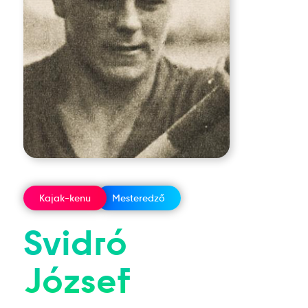
Kajak-kenu
Mesteredző
Svidró
József