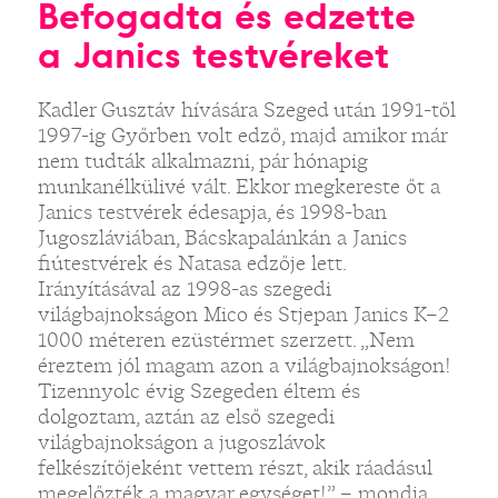
Befogadta és edzette
a Janics testvéreket
Kadler Gusztáv hívására Szeged után 1991-től
1997-ig Győrben volt edző, majd amikor már
nem tudták alkalmazni, pár hónapig
munkanélkülivé vált. Ekkor megkereste őt a
Janics testvérek édesapja, és 1998-ban
Jugoszláviában, Bácskapalánkán a Janics
fiútestvérek és Natasa edzője lett.
Irányításával az 1998-as szegedi
világbajnokságon Mico és Stjepan Janics K–2
1000 méteren ezüstérmet szerzett. „Nem
éreztem jól magam azon a világbajnokságon!
Tizennyolc évig Szegeden éltem és
dolgoztam, aztán az első szegedi
világbajnokságon a jugoszlávok
felkészítőjeként vettem részt, akik ráadásul
megelőzték a magyar egységet!” – mondja