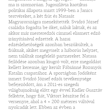
ma is szomorúan. Jugoszlávia kaotikus
politikai állapota miatt 1999-ben a Janics
testvéreket, a két fiút és Natasát
Magyarországra menekítették. Svidró József
családja fogadta be őket, náluk laktak, és az
akkor már mesteredzői címmel elismert edző
irányításával edzettek. A hazai
edzéslehetőségek azonban beszűkültek, a
fiúknak, akiket megviselt a háborús helyzet,
nem találtak megfelelő partnereket. Natasa
fejlődése azonban kiugró volt, erre megoldást
kellett keresnie, így került Fábiánné Rozsnyói
Katalin csapatához. A sportágban Jodóként
ismert Svidró József edzői tevékenysége
befejeződött, ám a 2011-es szegedi
világbajnokság előtt egy évvel Kadler Gusztáv
felkérte, hogy fiát, Viktort készítse fel a
versenyre, ahol a 4 × 200 méteres váltóval
nyolcadik lett. Ebben az évben a