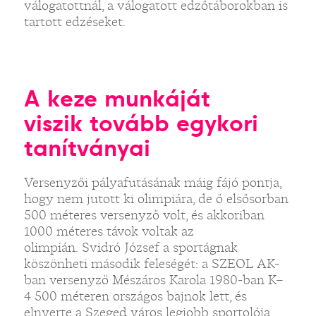
válogatottnál, a válogatott edzőtáborokban is
tartott edzéseket.
A keze munkáját
viszik tovább egykori
tanítványai
Versenyzői pályafutásának máig fájó pontja,
hogy nem jutott ki olimpiára, de ő elsősorban
500 méteres versenyző volt, és akkoriban
1000 méteres távok voltak az
olimpián. Svidró József a sportágnak
köszönheti második feleségét: a SZEOL AK-
ban versenyző Mészáros Karola 1980-ban K–
4 500 méteren országos bajnok lett, és
elnyerte a Szeged város legjobb sportolója