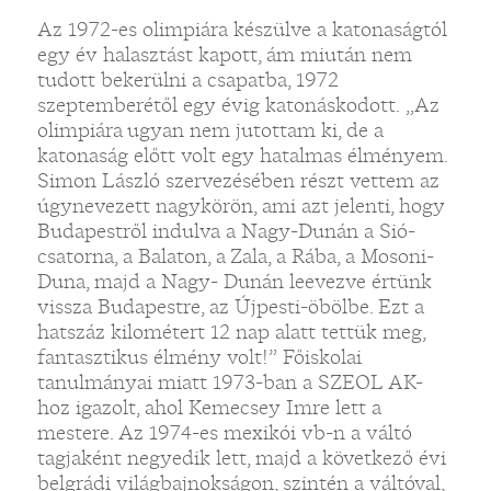
Az 1972-es olimpiára készülve a katonaságtól
egy év halasztást kapott, ám miután nem
tudott bekerülni a csapatba, 1972
szeptemberétől egy évig katonáskodott. „Az
olimpiára ugyan nem jutottam ki, de a
katonaság előtt volt egy hatalmas élményem.
Simon László szervezésében részt vettem az
úgynevezett nagykörön, ami azt jelenti, hogy
Budapestről indulva a Nagy-Dunán a Sió-
csatorna, a Balaton, a Zala, a Rába, a Mosoni-
Duna, majd a Nagy- Dunán leevezve értünk
vissza Budapestre, az Újpesti-öbölbe. Ezt a
hatszáz kilométert 12 nap alatt tettük meg,
fantasztikus élmény volt!” Főiskolai
tanulmányai miatt 1973-ban a SZEOL AK-
hoz igazolt, ahol Kemecsey Imre lett a
mestere. Az 1974-es mexikói vb-n a váltó
tagjaként negyedik lett, majd a következő évi
belgrádi világbajnokságon, szintén a váltóval,