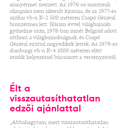
aranyérmet szerzett. Az 1976-os montreali
olimpiára nem sikerült kijutnia, de az 1977-es
szófiai vb-n K–2 500 méteren Csapó Gézával
bronzérmes lett. Három évvel világbajnoki
győzelme után, 1978-ban ismét Belgrád adott
otthont a világbajnokságnak, és Csapó
Gézával ezúttal negyedikek lettek. Az 1979-es
duisburgi vb-n K–4 1000 méteren elért
ötödik helyezéssel búcsúzott a versenyzéstől.
Élt a
visszautasíthatatlan
edzői ajánlattal
„Abbahagytam, mert visszautasíthatatlan