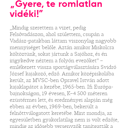
„Gyere, te romlatlan
vidéki!”
„Mindig szerettem a vizet, pedig
Felsővadászon, ahol születtem, csupán a
Vadász-patakban láttam viszonylag nagyobb
mennyiséget belőle. Aztán amikor Miskolcra
költöztünk, sokat jártunk a Sajóhoz, és én
irigykedve néztem a folyón evezőket” –
emlékezett vissza sportágválasztására Svidró
József kajakozó, edző. Amikor középiskolába
került, az MVSC-ben Opravel István adott
kajaklapátot a kezébe, 1965-ben. Ifi Európa-
bajnokságon, 19 évesen, K–4 500 méteren
ezüstérmes lett, és eredményei alapján még
ebben az évben, 1969-ben, bekerült a
felnőttválogatott keretébe. Mint mondja, az
egyesületben gyakorlatilag nem is volt edzője,
mindig az idősebb versenyzők tanítgatták a