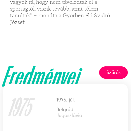
vagyok rá, hogy nem távolodtak el a
sportágtól, viszik tovább, amit tőlem
tanultak” – mondta a Győrben élő Svidró
József.
Eredményei
Szűrés
1975
1975. júl.
Belgrád
Jugoszlávia