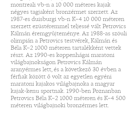
montreali vb-n a 10 000 méteres kajak
négyes tagjaként bronzérmet szerzett. Az
1987-es duisburgi vb-n K–4 10 000 méteren
szerzett ezüstéremmel teljessé vált Petrovics
Kálmán éremgyűjteménye. Az 1988-as szöuli
„
olimpián a Petrovics testvérek, Kálmán és
Béla K–2 1000 méteren tartalékként vettek
részt. Az 1990-es koppenhágai maratoni
világbajnokságon Petrovics Kálmán
aranyérmes lett, és a következő 30 évben a
férfiak között ő volt az egyetlen egyéni
maratoni kajakos világbajnoka a magyar
kajak-kenu sportnak. 1990-ben Poznanban
Petrovics Béla K–2 1000 méteren és K–4 500
méteren világbajnoki bronzérmes lett.