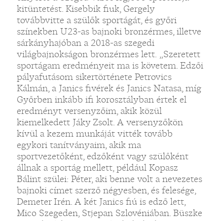
kitüntetést. Kisebbik fiuk, Gergely
továbbvitte a szülők sportágát, és győri
színekben U23-as bajnoki bronzérmes, illetve
sárkányhajóban a 2018-as szegedi
világbajnokságon bronzérmes lett. „Szeretett
sportágam eredményeit ma is követem. Edzői
pályafutásom sikertörténete Petrovics
Kálmán, a Janics fivérek és Janics Natasa, míg
Győrben inkább ifi korosztályban értek el
eredményt versenyzőim, akik közül
kiemelkedett Jáky Zsolt. A versenyzőkön
kívül a kezem munkáját vitték tovább
egykori tanítványaim, akik ma
sportvezetőként, edzőként vagy szülőként
állnak a sportág mellett, például Kopasz
Bálint szülei: Péter, aki benne volt a nevezetes
bajnoki címet szerző négyesben, és felesége,
Demeter Irén. A két Janics fiú is edző lett,
Mico Szegeden, Stjepan Szlovéniában. Büszke