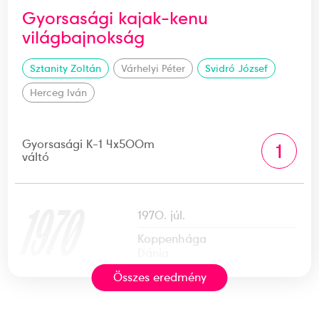
Gyorsasági kajak-kenu
világbajnokság
Sztanity Zoltán
Várhelyi Péter
Svidró József
Herceg Iván
Gyorsasági K-1 4x500m
1
váltó
1970
1970. júl.
Koppenhága
Dánia
Összes eredmény
Gyorsasági kajak-kenu