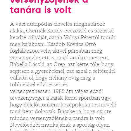
tanára is volt
A váci utánpótlás-nevelés meghatározó
alakja, Csernák Károly evezéssel és úszással
kezdte pályáját, aztán Völgyi Pétertől tanult
meg kajakozni. Később Kovács Ottó
foglalkozott vele, akivel párosban még
versenyezhetett is, majd amikor mestere,
Babella László, az Öreg, azt kérte tőle, hogy
segítsen a gyerekeknél, ezt azzal a feltétellel
vállalta el, hogy néhány évig még a
többiekkel edzhessen és
versenyezhessen. 1985 óta végez edzői
tevékenységet a kajak-kenu sportban úgy,
hogy délelőttönként középiskolai testnevelő
tanárként dolgozik. Büszke rá, hogy szinte
minden versenyzőjének a tanára is volt.
Nevelőedzői munkájának a sportág olyan