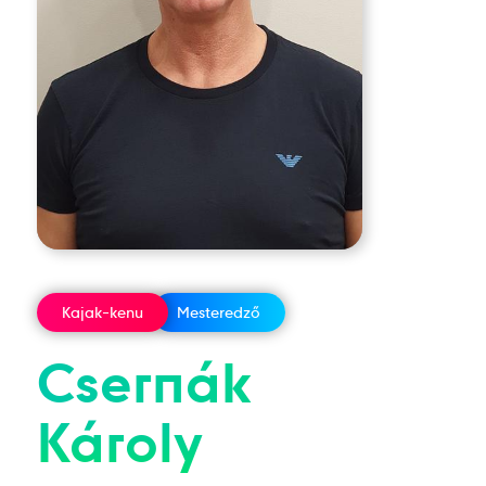
Kajak-kenu
Mesteredző
Csernák
Károly