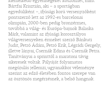
kiemelkedő egyéniségeket köszönhet, mint
Bártfai Krisztián, aki – a sportágban
egyedüliként –, ifjúsági korú versenyzőként
pontszerző lett az 1992-es barcelonai
olimpián, 2000-ben pedig bronzérmes,
„
továbbá a világ- és Európa-bajnok Balaska
Márk, valamint az ifjúsági korosztályos
világversenyeken érmeket szerző Bánkuti
Judit, Petró Ádám, Petró Erik, Légrádi Gergely,
illetve lányai, Csernák Edina és Csernák Petra.
Tanítványai a sprinttől a maratoni távig
sikeresek voltak. Pályáját folyamatos
megújulás jellemzi, ugyanakkor véleménye
szerint az edző életében fontos szerepe van
az ösztönös megérzésnek, a belső hangnak.