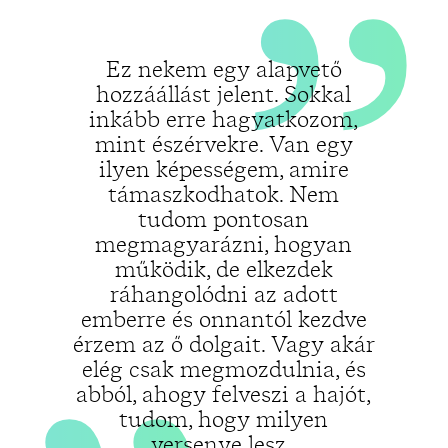
„
Ez nekem egy alapvető
hozzáállást jelent. Sokkal
inkább erre hagyatkozom,
mint észérvekre. Van egy
ilyen képességem, amire
támaszkodhatok. Nem
tudom pontosan
megmagyarázni, hogyan
működik, de elkezdek
ráhangolódni az adott
emberre és onnantól kezdve
érzem az ő dolgait. Vagy akár
elég csak megmozdulnia, és
abból, ahogy felveszi a hajót,
tudom, hogy milyen
versenye lesz.