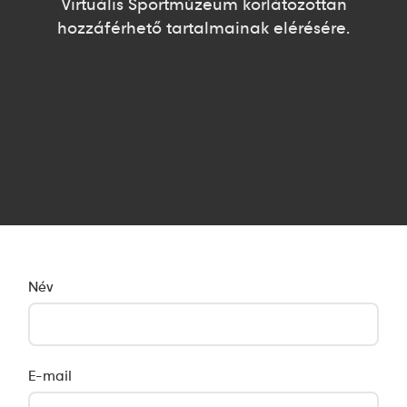
Virtuális Sportmúzeum korlátozottan
hozzáférhető tartalmainak elérésére.
Név
E-mail