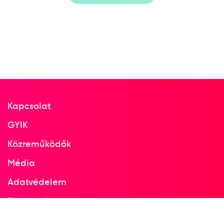
Kapcsolat
GYIK
Közreműködők
Média
Adatvédelem
Facebook
Instagram