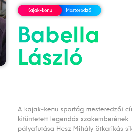
Kajak-kenu
Mesteredző
Babella
László
A kajak-kenu sportág mesteredzői c
kitüntetett legendás szakemberének
pályafutása Hesz Mihály ötkarikás sik