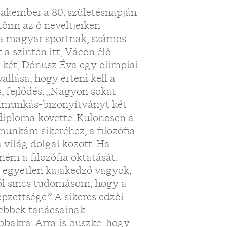
akember a 80. születésnapján
őim az ő neveltjeiken
k a magyar sportnak, számos
a szintén itt, Vácon élő
t két, Dónusz Éva egy olimpiai
llása, hogy érteni kell a
, fejlődés. „Nagyon sokat
akmunkás-bizonyítványt két
diploma követte. Különösen a
munkám sikeréhez, a filozófia
világ dolgai között. Ha
ném a filozófia oktatását.
 egyetlen kajakedző vagyok,
rról sincs tudomásom, hogy a
zettsége.” A sikeres edzői
sebbek tanácsainak
bbakra. Arra is büszke, hogy