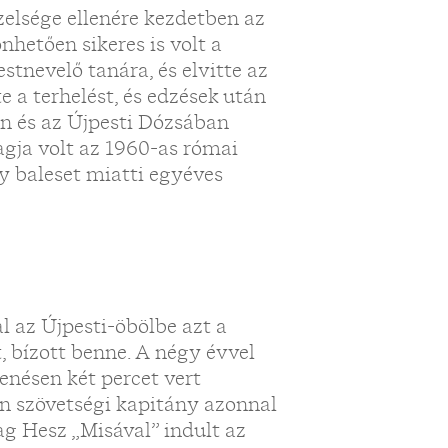
zelsége ellenére kezdetben az
nhetően sikeres is volt a
estnevelő tanára, és elvitte az
 a terhelést, és edzések után
n és az Újpesti Dózsában
agja volt az 1960-as római
y baleset miatti egyéves
l az Újpesti-öbölbe azt a
t, bízott benne. A négy évvel
menésen két percet vert
án szövetségi kapitány azonnal
ag Hesz „Misával” indult az