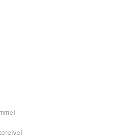
ímmel
ereivel