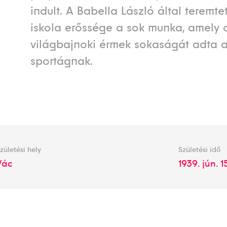
indult. A Babella László által teremtet
iskola erőssége a sok munka, amely o
világbajnoki érmek sokaságát adta 
sportágnak.
zületési hely
Születési idő
Vác
1939. jún. 1