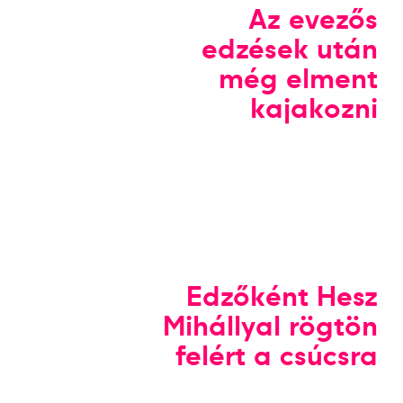
Az evezős
edzések után
még elment
kajakozni
Edzőként Hesz
Mihállyal rögtön
felért a csúcsra