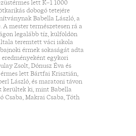
ezüstérmes lett K–1 1000
tkarikás dobogó tetejére
nítványnak Babella László, a
e. A mester természetesen rá a
gon legalább tíz, külföldön
ltala teremtett váci iskola
gbajnoki érmek sokaságát adta
k eredményeként egykori
yulay Zsolt, Dónusz Éva és
rmes lett Bártfai Krisztián,
berl László, és maratoni távon
 kerültek ki, mint Babella
zló Csaba, Makrai Csaba, Tóth