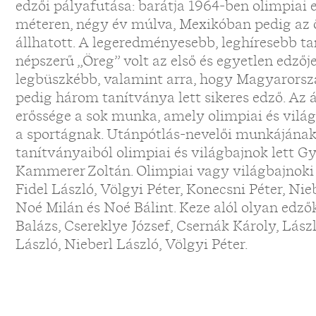
edzői pályafutása: barátja 1964-ben olimpiai 
méteren, négy év múlva, Mexikóban pedig az ö
állhatott. A legeredményesebb, leghíresebb ta
népszerű „Öreg” volt az első és egyetlen edzőj
legbüszkébb, valamint arra, hogy Magyarorszá
pedig három tanítványa lett sikeres edző. Az á
erőssége a sok munka, amely olimpiai és vilá
a sportágnak. Utánpótlás-nevelői munkájána
tanítványaiból olimpiai és világbajnok lett G
Kammerer Zoltán. Olimpiai vagy világbajnoki é
Fidel László, Völgyi Péter, Konecsni Péter, Nie
Noé Milán és Noé Bálint. Keze alól olyan edzők
Balázs, Csereklye József, Csernák Károly, Lás
László, Nieberl László, Völgyi Péter.