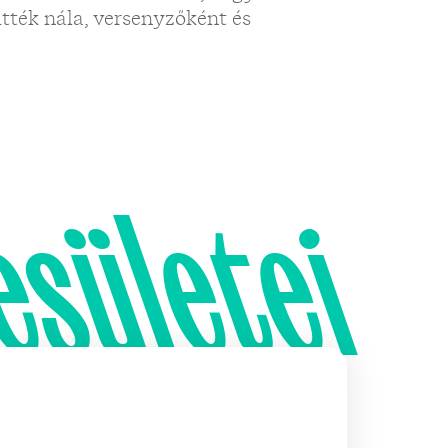
itték nála, versenyzőként és
esületei