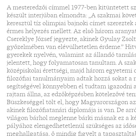
A mesteredzői címmel 1977-ben kitüntetett sz
készült interjúban elmondta: „A szakmai követ
keresztül tíz olimpiai bajnoki címet szerezte
érmes helyezés mellett. Az első három aranyat 
Csereklye József jegyezte, akinek Gyulay Zsol
győzelmében van elévülhetetlen érdeme.” Hitva
gyerekek nyelvén, valamint az állandó tanulás
jelentett, hogy folyamatosan tanultam. A sz
középiskolai érettségi, majd három egyetemi 
filozófiai tanulmányaim adtak hozzá sokat a 
segítségével könnyebben el tudtam igazodni a 
rajtam állna, az edzőképzésben kötelezővé ten
Büszkeséggel tölt el, hogy Magyarországon az
akinek filozófiatanári diplomája is van. De a
világon bárhol meglenne bárki másnak ez a kép
pályához elengedhetetlenül szükséges az idő
meghallgatása, ő mindig figyelt a tapasztalta