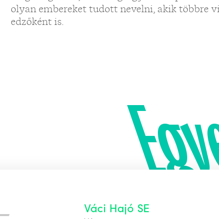
olyan embereket tudott nevelni, akik többre v
edzőként is.
Egy
—
Váci Hajó SE