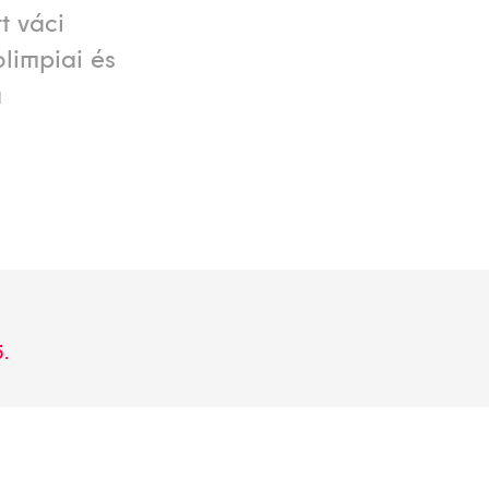
t váci
limpiai és
a
5.