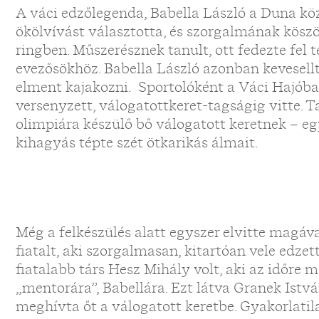
A váci edzőlegenda, Babella László a Duna kö
ökölvívást választotta, és szorgalmának köszö
ringben. Műszerésznek tanult, ott fedezte fel t
evezősökhöz. Babella László azonban kevesellte
elment kajakozni. Sportolóként a Váci Hajóba
versenyzett, válogatottkeret-tagságig vitte. T
olimpiára készülő bő válogatott keretnek – eg
kihagyás tépte szét ötkarikás álmait.
Még a felkészülés alatt egyszer elvitte magáva
fiatalt, aki szorgalmasan, kitartóan vele edzet
fiatalabb társ Hesz Mihály volt, aki az időre 
„mentorára”, Babellára. Ezt látva Granek Istv
meghívta őt a válogatott keretbe. Gyakorlatil