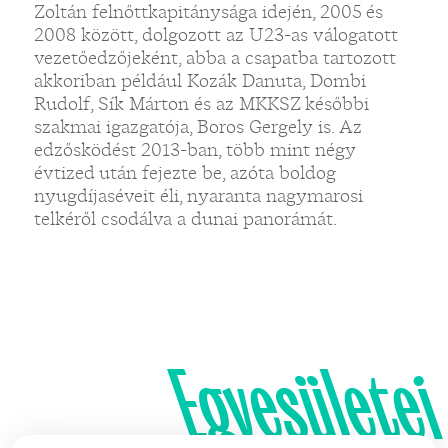
Zoltán felnőttkapitánysága idején, 2005 és
2008 között, dolgozott az U23-as válogatott
vezetőedzőjeként, abba a csapatba tartozott
akkoriban például Kozák Danuta, Dombi
Rudolf, Sík Márton és az MKKSZ későbbi
szakmai igazgatója, Boros Gergely is. Az
edzősködést 2013-ban, több mint négy
évtized után fejezte be, azóta boldog
nyugdíjaséveit éli, nyaranta nagymarosi
telkéről csodálva a dunai panorámát.
Egyesületei