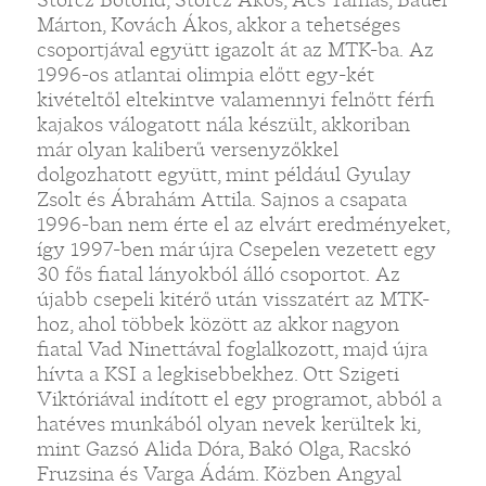
Márton, Kovách Ákos, akkor a tehetséges
csoportjával együtt igazolt át az MTK-ba. Az
1996-os atlantai olimpia előtt egy-két
kivételtől eltekintve valamennyi felnőtt férfi
kajakos válogatott nála készült, akkoriban
már olyan kaliberű versenyzőkkel
dolgozhatott együtt, mint például Gyulay
Zsolt és Ábrahám Attila. Sajnos a csapata
1996-ban nem érte el az elvárt eredményeket,
így 1997-ben már újra Csepelen vezetett egy
30 fős fiatal lányokból álló csoportot. Az
újabb csepeli kitérő után visszatért az MTK-
hoz, ahol többek között az akkor nagyon
fiatal Vad Ninettával foglalkozott, majd újra
hívta a KSI a legkisebbekhez. Ott Szigeti
Viktóriával indított el egy programot, abból a
hatéves munkából olyan nevek kerültek ki,
mint Gazsó Alida Dóra, Bakó Olga, Racskó
Fruzsina és Varga Ádám. Közben Angyal