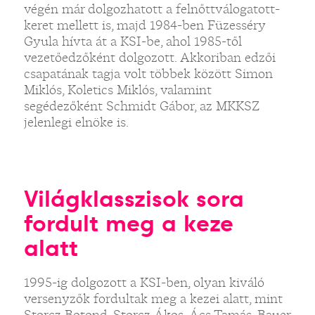
végén már dolgozhatott a felnőttválogatott-
keret mellett is, majd 1984-ben Füzesséry
Gyula hívta át a KSI-be, ahol 1985-től
vezetőedzőként dolgozott. Akkoriban edzői
csapatának tagja volt többek között Simon
Miklós, Koletics Miklós, valamint
segédezőként Schmidt Gábor, az MKKSZ
jelenlegi elnöke is.
Világklasszisok sora
fordult meg a keze
alatt
1995-ig dolgozott a KSI-ben, olyan kiváló
versenyzők fordultak meg a kezei alatt, mint
Storcz Botond, Storcz Ákos, Ács Tamás, Bauer