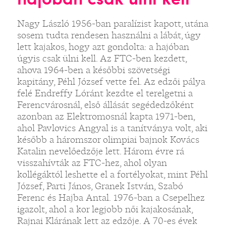
Nagy László 1956-ban paralízist kapott, utána
sosem tudta rendesen használni a lábát, úgy
lett kajakos, hogy azt gondolta: a hajóban
úgyis csak ülni kell. Az FTC-ben kezdett,
ahova 1964-ben a későbbi szövetségi
kapitány, Péhl József vette fel. Az edzői pálya
felé Endreffy Lóránt kezdte el terelgetni a
Ferencvárosnál, első állását segédedzőként
azonban az Elektromosnál kapta 1971-ben,
ahol Pavlovics Angyal is a tanítványa volt, aki
később a háromszor olimpiai bajnok Kovács
Katalin nevelőedzője lett. Három évre rá
visszahívták az FTC-hez, ahol olyan
kollégáktól leshette el a fortélyokat, mint Péhl
József, Parti János, Granek István, Szabó
Ferenc és Hajba Antal. 1976-ban a Csepelhez
igazolt, ahol a kor legjobb női kajakosának,
Rajnai Klárának lett az edzője. A 70-es évek