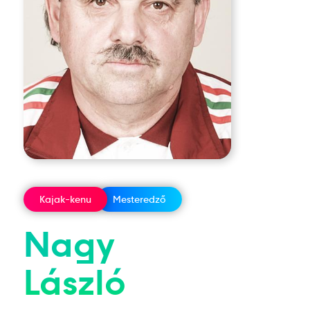
Kajak-kenu
Mesteredző
Nagy
László