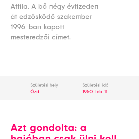
Attila. A bő négy évtizeden
át edzősködő szakember
1996-ban kapott
mesteredzői címet.
Születési hely
Születési idő
Ózd
1950. feb. 11.
Azt gondolta: a
hajóban csak ülni kell