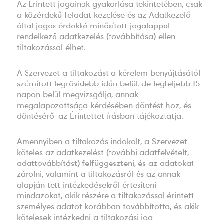
Az Érintett jogainak gyakorlása tekintetében, csak
a közérdekű feladat kezelése és az Adatkezelő
által jogos érdekké minősített jogalappal
rendelkező adatkezelés (továbbítása) ellen
tiltakozással élhet.
A Szervezet a tiltakozást a kérelem benyújtásától
számított legrövidebb időn belül, de legfeljebb 15
napon belül megvizsgálja, annak
megalapozottsága kérdésében döntést hoz, és
döntéséről az Érintettet írásban tájékoztatja.
Amennyiben a tiltakozás indokolt, a Szervezet
köteles az adatkezelést (további adatfelvételt,
adattovábbítást) felfüggeszteni, és az adatokat
zárolni, valamint a tiltakozásról és az annak
alapján tett intézkedésekről értesíteni
mindazokat, akik részére a tiltakozással érintett
személyes adatot korábban továbbította, és akik
kötelesek intézkedni a tiltakozási jog