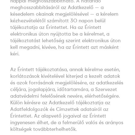
nappal meghosszabbítható. A határidő
meghosszabbításáról az Adatkezelő — a
késedelem okainak megjelölésével — a kérelem
kézhezvételétől számított 30 napon belül
tájékoztatja az Érintettet. Ha az Érintett
elektronikus úton nyújtotta be a kérelmet, a
tájékoztatást lehetőség szerint elektronikus úton
kell megadni, kivéve, ha az Érintett azt másként
kéri.
Az Érintett tájékoztatása, annak kérelme esetén,
korlátozások kivételével kiterjed a kezelt adatok
és azok forrásának megjelölésére, az adatkezelés
céljára, jogalapjára, időtartamára, a Szervezet
adatvédelmi felelősének nevére, elérhetőségére.
Külön kérésre az Adatkezelő tájékoztatja az
Adatfeldolgozók és Címzettek adatairól az
Érintettet. Az alapvető jogaival az Érintett
ingyenesen élhet, de a felmerülő valós és arányos
költségek továbbterhelhetők.