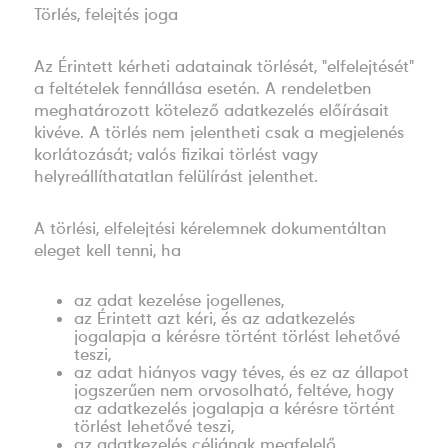
Törlés, felejtés joga
Az Érintett kérheti adatainak törlését, "elfelejtését"
a feltételek fennállása esetén. A rendeletben
meghatározott kötelező adatkezelés előírásait
kivéve. A törlés nem jelentheti csak a megjelenés
korlátozását; valós fizikai törlést vagy
helyreállíthatatlan felülírást jelenthet.
A törlési, elfelejtési kérelemnek dokumentáltan
eleget kell tenni, ha
az adat kezelése jogellenes,
az Érintett azt kéri, és az adatkezelés
jogalapja a kérésre történt törlést lehetővé
teszi,
az adat hiányos vagy téves, és ez az állapot
jogszerűen nem orvosolható, feltéve, hogy
az adatkezelés jogalapja a kérésre történt
törlést lehetővé teszi,
az adatkezelés céljának megfelelő