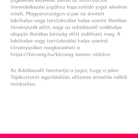
jogellenes kezelése, illetve az információs
önrendelkezési jogához kapcsolódó jogai sérelme
miatt. Magyarországon a per az érintett
lakóhelye vagy tartózkodási helye szerint illetékes
törvényszék előtt, vagy az adatkezelő székhelye
alapján illetékes bíróság előtt indítható meg. A
lakóhelye vagy tartózkodási helye szerinti
törvényszéket megkeresheti a
https://birosag.hu/birosag-kereso oldalon.
Az Adatkezelő fenntartja a jogot, hogy a jelen
Tájékoztatót egyoldalúan, előzetes értesítés nélkül
módosítsa.