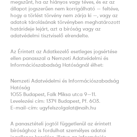
megszűnt, ha az hiányos vagy téves, és ez az
állapot jogszerűen nem korrigálható — feltéve,
hogy a törlést törvény nem zárja ki —, vagy az
adatok tárolásának törvényben meghatározott
határideje lejárt, azt a bíróság vagy az
adatvédelmi tisztviselő elrendelte.
Az Érintett az Adatkezelő esetleges jogsértése
ellen panasszal a Nemzeti Adatvédelmi és
Információszabadság Hatóságnál élhet:
Nemzeti Adatvédelmi és Információszabadság
Hatóság
1055 Budapest, Falk Miksa utca 9—11.
Levelezési cím: 1374 Budapest, Pf. 603.
E-mail-cím: ugyfelszolgalat@naih.hu
A panasztételi jogtól függetlenül az érintett
bírósághoz is fordulhat személyes adatai