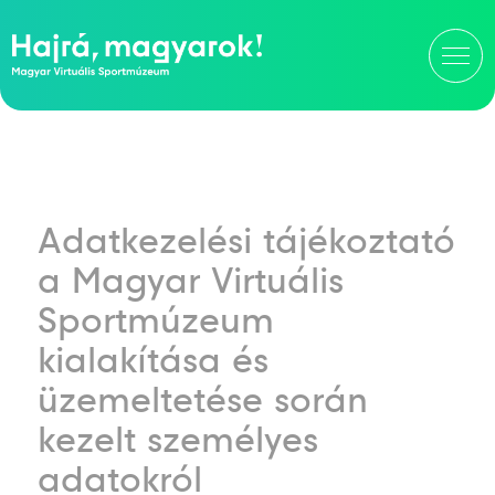
Adatkezelési tájékoztató
a Magyar Virtuális
Sportmúzeum
kialakítása és
üzemeltetése során
kezelt személyes
adatokról