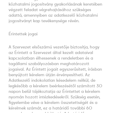
közhatalmi jogosítvány gyakorlásának keretében
végzett feladat végrehajtásához szükséges
adattá, amennyiben az adatkezelő közhatalmi
jogosítványt kap tevékenysége révén.
Érintettek jogai
A Szervezet elsőszámú vezetője biztosítja, hogy
az Érintett a Szervezet által kezelt adataival
kapcsolatban élhessenek a rendeletben és a
tagállami szabályozásban meghatározott
jogaival. Az Érintett jogait egyszerűsített, írásban
benyújtott kérelem útján érvényesítheti. Az
Adatkezelő indokolatlan késedelem nélkül, de
legkésőbb a kérelem beérkezésétől számított 30
napon belül tájékoztatja az Érintettet a kérelem
nyomán hozott intézkedésekről. Szükség esetén,
figyelembe véve a kérelem összetettségét és a
kérelmek számát, ez a határidő további 60