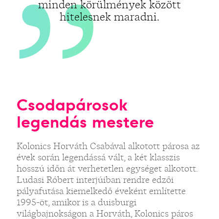
minden körülmények között
hitelesnek maradni.
Csodapárosok
legendás mestere
Kolonics Horváth Csabával alkotott párosa az
évek során legendássá vált, a két klasszis
hosszú időn át verhetetlen egységet alkotott.
Ludasi Róbert interjúiban rendre edzői
pályafutása kiemelkedő éveként említette
1995-öt, amikor is a duisburgi
világbajnokságon a Horváth, Kolonics páros