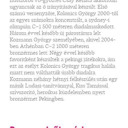
hússzoros vb-győztes Csay Renáta akkoriban
ugyancsak az ő irányításával készült. Első
számú versenyzője, Kolonics György 2000-től
az egyes számokra koncentrált, a sydney-i
olimpián C–1 500 méteren diadalmaskodott.
Három évvel később új párostársra lelt
Kozmann György személyében, akivel 2004-
ben Athénban C–2 1000 méteren
bronzérmes lett. Négy évvel később
favoritként készültek a pekingi játékokra, ám
ezt az esélyt Kolonics György tragikus halála
miatt nem válthatták újabb diadalra.
Kozmann néhány hétnyi felkészülés után egy
másik Ludasi-tanítvánnyal, Kiss Tamással
szívszorító, heroikus küzdelemben nyert
bronzérmet Pekingben.