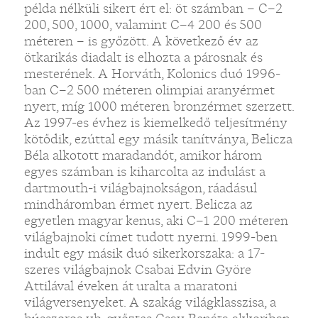
példa nélküli sikert ért el: öt számban – C–2
200, 500, 1000, valamint C–4 200 és 500
méteren – is győzött. A következő év az
ötkarikás diadalt is elhozta a párosnak és
mesterének. A Horváth, Kolonics duó 1996-
ban C–2 500 méteren olimpiai aranyérmet
nyert, míg 1000 méteren bronzérmet szerzett.
Az 1997-es évhez is kiemelkedő teljesítmény
kötődik, ezúttal egy másik tanítványa, Belicza
Béla alkotott maradandót, amikor három
egyes számban is kiharcolta az indulást a
dartmouth-i világbajnokságon, ráadásul
mindháromban érmet nyert. Belicza az
egyetlen magyar kenus, aki C–1 200 méteren
világbajnoki címet tudott nyerni. 1999-ben
indult egy másik duó sikerkorszaka: a 17-
szeres világbajnok Csabai Edvin Györe
Attilával éveken át uralta a maratoni
világversenyeket. A szakág világklasszisa, a