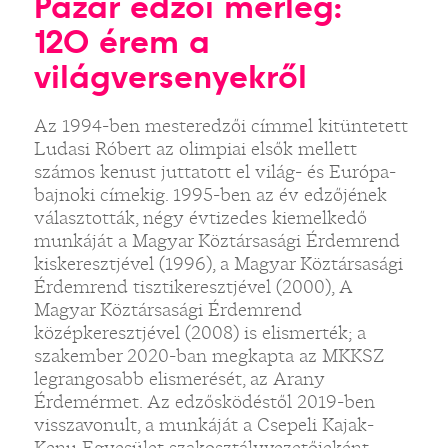
Pazar edzői mérleg:
120 érem a
világversenyekről
Az 1994-ben mesteredzői címmel kitüntetett
Ludasi Róbert az olimpiai elsők mellett
számos kenust juttatott el világ- és Európa-
bajnoki címekig. 1995-ben az év edzőjének
választották, négy évtizedes kiemelkedő
munkáját a Magyar Köztársasági Érdemrend
kiskeresztjével (1996), a Magyar Köztársasági
Érdemrend tisztikeresztjével (2000), A
Magyar Köztársasági Érdemrend
középkeresztjével (2008) is elismerték; a
szakember 2020-ban megkapta az MKKSZ
legrangosabb elismerését, az Arany
Érdemérmet. Az edzősködéstől 2019-ben
visszavonult, a munkáját a Csepeli Kajak-
Kenu Egyesület szakosztályvezetőjeként