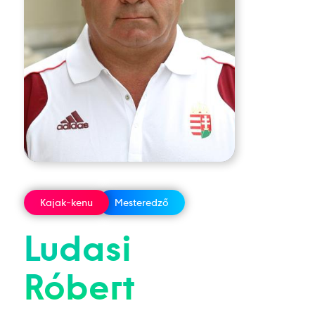
Kajak-kenu
Mesteredző
Ludasi
Róbert