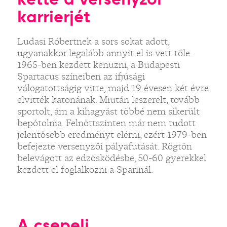
karrierjét
Ludasi Róbertnek a sors sokat adott,
ugyanakkor legalább annyit el is vett tőle.
1965-ben kezdett kenuzni, a Budapesti
Spartacus színeiben az ifjúsági
válogatottságig vitte, majd 19 évesen két évre
elvitték katonának. Miután leszerelt, tovább
sportolt, ám a kihagyást többé nem sikerült
bepótolnia. Felnőttszinten már nem tudott
jelentősebb eredményt elérni, ezért 1979-ben
befejezte versenyzői pályafutását. Rögtön
belevágott az edzősködésbe, 50-60 gyerekkel
kezdett el foglalkozni a Sparinál.
A csepeli