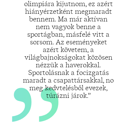
„
olimpiára kijutnom, ez azért
hiányérzetként megmaradt
bennem. Ma már aktívan
nem vagyok benne a
sportágban, másfelé vitt a
sorsom. Az eseményeket
azért követem, a
világbajnokságokat közösen
nézzük a haverokkal.
Sportolásnak a focizgatás
maradt a csapattársakkal, no
meg kedvtelésből evezek,
túrázni járok.”