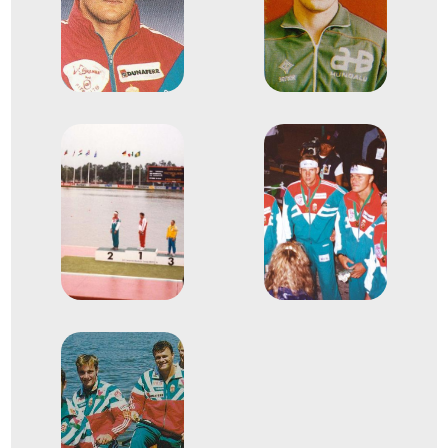
1995
1995. aug.
Duisburg
Németország
Gyorsasági kajak-kenu
világbajnokság
Horváth Csaba
Kolonics György
dr. Rausz-Szabó Attila
Hoffmann Ervin
1
Gyorsasági C-4 200m
1995. aug.