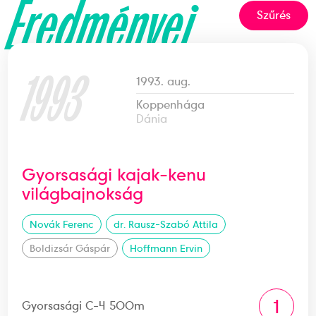
Eredményei
Szűrés
1993
1993. aug.
Koppenhága
Dánia
Gyorsasági kajak-kenu
világbajnokság
Novák Ferenc
dr. Rausz-Szabó Attila
Boldizsár Gáspár
Hoffmann Ervin
1
Gyorsasági C-4 500m