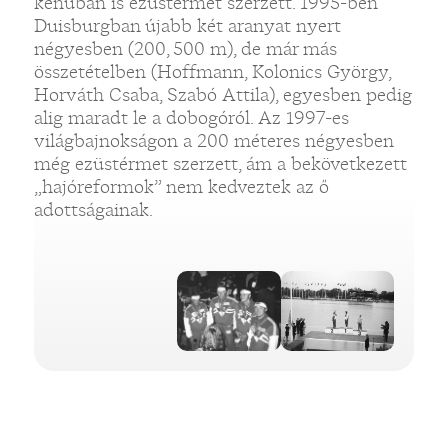
kenuban is ezüstérmet szerzett. 1995-ben
Duisburgban újabb két aranyat nyert
négyesben (200, 500 m), de már más
összetételben (Hoffmann, Kolonics György,
Horváth Csaba, Szabó Attila), egyesben pedig
„
alig maradt le a dobogóról. Az 1997-es
világbajnokságon a 200 méteres négyesben
még ezüstérmet szerzett, ám a bekövetkezett
„hajóreformok” nem kedveztek az ő
adottságainak.