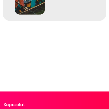
1995
Duisburg
Németország
Gyorsasági kajak-kenu
világbajnokság
Horváth Csaba
Kolonics György
dr. Rausz-Szabó Attila
Hoffmann Ervin
1
Gyorsasági C-4 500m
1989
1989. aug.
Kapcsolat
Plovdiv