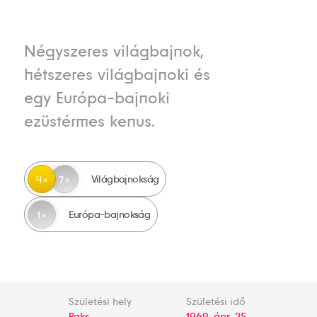
Négyszeres világbajnok,
hétszeres világbajnoki és
egy Európa-bajnoki
ezüstérmes kenus.
Világbajnokság
4
7
Európa-bajnokság
1
Születési hely
Születési idő
Paks
1969. ápr. 25.