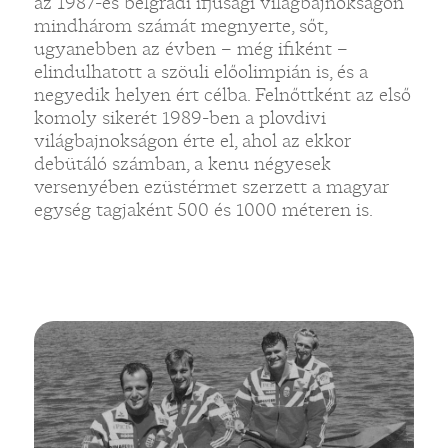
az 1987-es belgrádi ifjúsági világbajnokságon
mindhárom számát megnyerte, sőt,
ugyanebben az évben – még ifiként –
elindulhatott a szöuli előolimpián is, és a
negyedik helyen ért célba. Felnőttként az első
komoly sikerét 1989-ben a plovdivi
világbajnokságon érte el, ahol az ekkor
debütáló számban, a kenu négyesek
versenyében ezüstérmet szerzett a magyar
egység tagjaként 500 és 1000 méteren is.