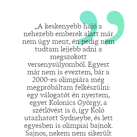
„A keskenyebb hajó a
nehezebb emberek alatt már
nem úgy ment, én pedig nem
tudtam lejjebb adni a
megszokott
versenysúlyomból. Egyest
már nem is eveztem, bár a
2000-es olimpiára még
megpróbáltam felkészülni:
egy válogatót én nyertem,
egyet Kolonics György, a
szétlövést is ő, így Koló
utazhatott Sydneybe, és lett
egyesben is olimpiai bajnok.
Sajnos, nekem nem sikerült