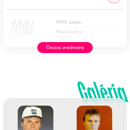
1994
1994. szept.
Mexikóváros
Mexikó
Összes eredmény
Gyorsasági kajak-kenu
világbajnokság
Galéria
Novák Ferenc
dr. Rausz-Szabó Attila
Boldizsár Gáspár
Hoffmann Ervin
1
Gyorsasági C-4 500m