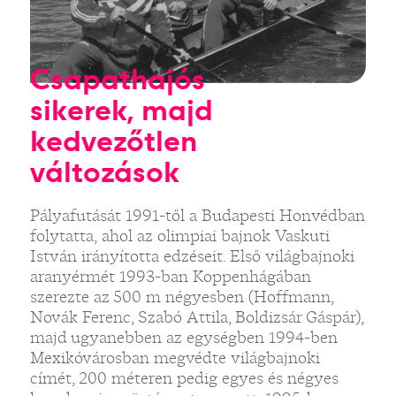
Csapathajós
sikerek, majd
kedvezőtlen
változások
Pályafutását 1991-től a Budapesti Honvédban
folytatta, ahol az olimpiai bajnok Vaskuti
István irányította edzéseit. Első világbajnoki
aranyérmét 1993-ban Koppenhágában
szerezte az 500 m négyesben (Hoffmann,
Novák Ferenc, Szabó Attila, Boldizsár Gáspár),
majd ugyanebben az egységben 1994-ben
Mexikóvárosban megvédte világbajnoki
címét, 200 méteren pedig egyes és négyes