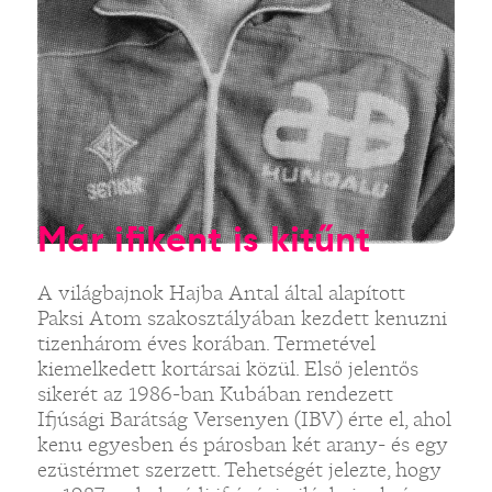
Már ifiként is kitűnt
A világbajnok Hajba Antal által alapított
Paksi Atom szakosztályában kezdett kenuzni
tizenhárom éves korában. Termetével
kiemelkedett kortársai közül. Első jelentős
sikerét az 1986-ban Kubában rendezett
Ifjúsági Barátság Versenyen (IBV) érte el, ahol
kenu egyesben és párosban két arany- és egy
ezüstérmet szerzett. Tehetségét jelezte, hogy