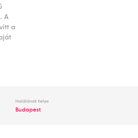
ű
. A
itt a
aját
Halálának helye
Budapest