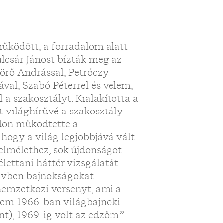
űködött, a forradalom alatt
lcsár Jánost bízták meg az
 Törő Andrással, Petróczy
ával, Szabó Péterrel és velem,
 a szakosztályt. Kialakította a
t világhírűvé a szakosztály.
módon működtette a
hogy a világ legjobbjává vált.
elmélethez, sok újdonságot
élettani háttér vizsgálatát.
 évben bajnokságokat
nemzetközi versenyt, ami a
ttem 1966-ban világbajnoki
t), 1969-ig volt az edzőm.”