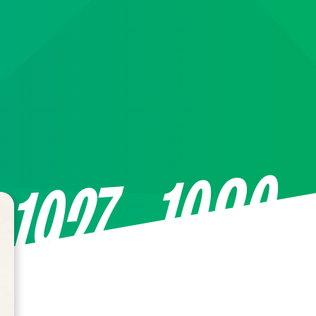
—1989
1927