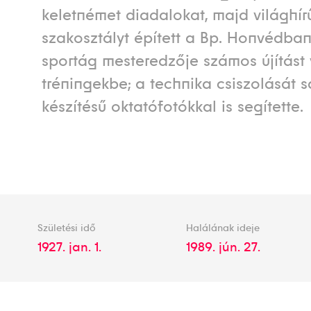
keletnémet diadalokat, majd világhír
szakosztályt épített a Bp. Honvédban
sportág mesteredzője számos újítást v
tréningekbe; a technika csiszolását s
készítésű oktatófotókkal is segítette.
Születési idő
Halálának ideje
1927. jan. 1.
1989. jún. 27.