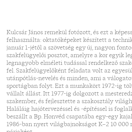
Kulcsár János remekül fotózott, és ezt a képess
felhasználta: oktatóképeket készített a techni
január 1-jétől a szövetség egy új, nagyon font
szakfelügyelői posztot, amelyre a kor egyik le
legnagyobb elméleti tudással rendelkező szak
fel. Szakfelügyelőként feladata volt az egyes
utánpótlás-nevelés és minden, ami a válogatot
sportágban folyt. Ezt a munkakört 1972-ig töl
vállalt állást. Itt 1977-ig dolgozott a mester
szakember, és fejlesztette a szakosztály világh
Haláláig hajótervezéssel és -építéssel is fogla
beszállt a Bp. Honvéd csapatába egy-egy kaja
1986-ban nyert világbajnokságot K–2 10 000 
párjaként.