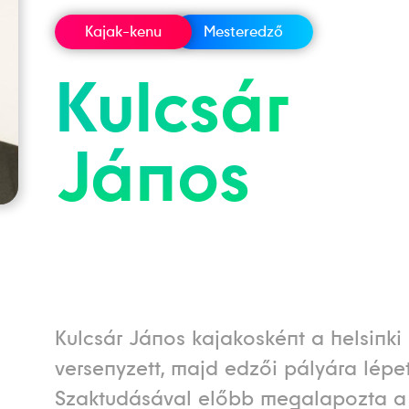
Kajak-kenu
Mesteredző
Kulcsár
János
Kulcsár János kajakosként a helsinki 
versenyzett, majd edzői pályára lépet
Szaktudásával előbb megalapozta a