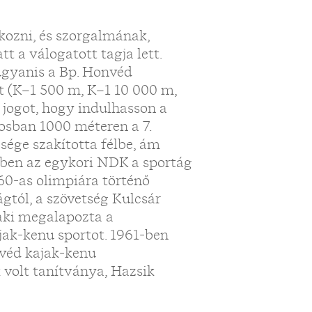
kozni, és szorgalmának,
t a válogatott tagja lett.
 ugyanis a Bp. Honvéd
t (K–1 500 m, K–1 10 000 m,
 jogot, hogy indulhasson a
osban 1000 méteren a 7.
sége szakította félbe, ám
ben az egykori NDK a sportág
960-as olimpiára történő
gtól, a szövetség Kulcsár
 aki megalapozta a
jak-kenu sportot. 1961-ben
nvéd kajak-kenu
k volt tanítványa, Hazsik