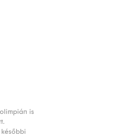
olimpián is
t.
 későbbi