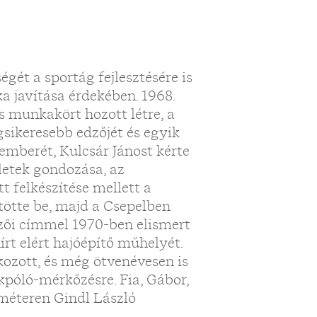
égét a sportág fejlesztésére is
ka javítása érdekében. 1968.
os munkakört hozott létre, a
gsikeresebb edzőjét és egyik
emberét, Kulcsár Jánost kérte
ületek gondozása, az
t felkészítése mellett a
tötte be, majd a Csepelben
edzői címmel 1970-ben elismert
írt elért hajóépítő műhelyét.
lkozott, és még ötvenévesen is
kpóló-mérkőzésre. Fia, Gábor,
méteren Gindl László