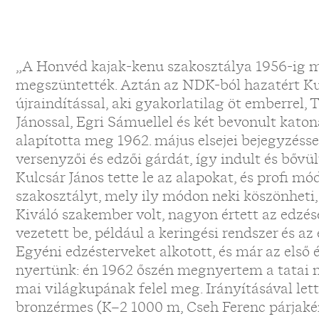
„A Honvéd kajak-kenu szakosztálya 1956-ig m
megszüntették. Aztán az NDK-ból hazatért Ku
újraindítással, aki gyakorlatilag öt emberrel,
Jánossal, Egri Sámuellel és két bevonult katon
alapította meg 1962. május elsejei bejegyzéssel
versenyzői és edzői gárdát, így indult és bővül
Kulcsár János tette le az alapokat, és profi 
szakosztályt, mely ily módon neki köszönheti, 
Kiváló szakember volt, nagyon értett az edzés
vezetett be, például a keringési rendszer és az 
Egyéni edzésterveket alkotott, és már az első
nyertünk: én 1962 őszén megnyertem a tatai 
mai világkupának felel meg. Irányításával le
bronzérmes (K–2 1000 m, Cseh Ferenc párjakén