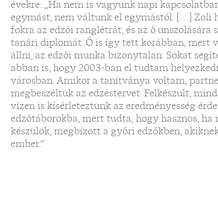
évekre: „Ha nem is vagyunk napi kapcsolatban
egymást, nem váltunk el egymástól. […] Zoli 
fokra az edzői ranglétrát, és az ő unszolására
tanári diplomát. Ő is így tett korábban, mert v
állni, az edzői munka bizonytalan. Sokat segít
abban is, hogy 2003-ban el tudtam helyezkedn
városban. Amikor a tanítványa voltam, partne
megbeszéltük az edzéstervet. Felkészült, mindi
vízen is kísérleteztünk az eredményesség érd
edzőtáborokba, mert tudta, hogy hasznos, ha 
készülök, megbízott a győri edzőkben, akiknek
ember.”