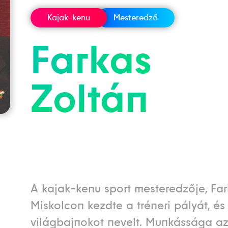
Kajak-kenu
Mesteredző
Farkas
Zoltán
A kajak-kenu sport mesteredzője, Far
Miskolcon kezdte a tréneri pályát, és 
világbajnokot nevelt. Munkássága az