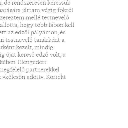
, de rendszeresen keressük
hatására jártam végig fokról
 szereztem mellé testnevelő
allotta, hogy több lábon kell
ett az edzői pályámon, és
i testnevelő tanárként a
rként kezelt, mindig
g újat kereső edző volt, a
ekében. Elengedett
megfelelő partnerekkel
 »kölcsön adott«. Korrekt