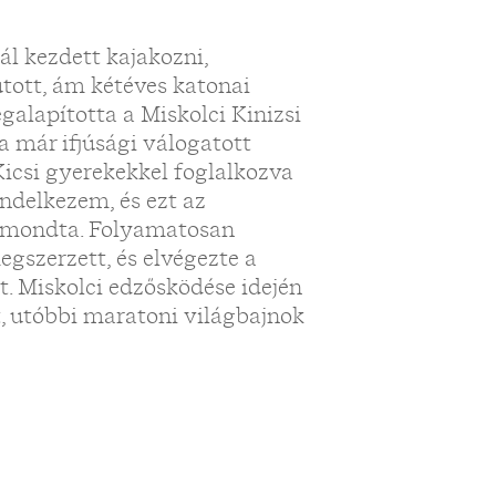
„
l kezdett kajakozni,
jutott, ám kétéves katonai
galapította a Miskolci Kinizsi
a már ifjúsági válogatott
Kicsi gyerekekkel foglalkozva
ndelkezem, és ezt az
 mondta. Folyamatosan
gszerzett, és elvégezte a
t. Miskolci edzősködése idején
, utóbbi maratoni világbajnok