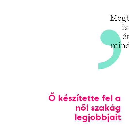
Megb
i
é
mind
Ő készítette fel a
női szakág
legjobbjait