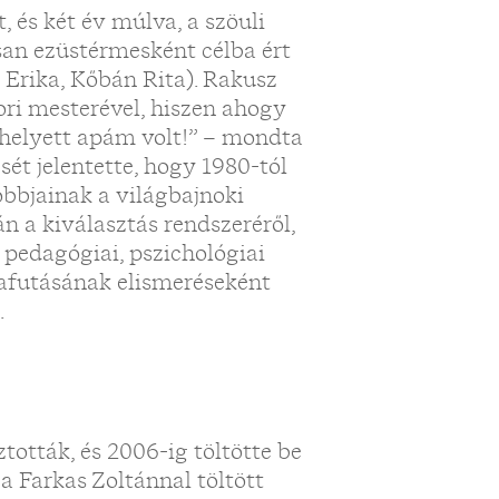
 és két év múlva, a szöuli
san ezüstérmesként célba ért
 Erika, Kőbán Rita). Rakusz
ori mesterével, hiszen ahogy
helyett apám volt!” – mondta
ét jelentette, hogy 1980-tól
jobbjainak a világbajnoki
án a kiválasztás rendszeréről,
 pedagógiai, pszichológiai
lyafutásának elismeréseként
.
ották, és 2006-ig töltötte be
 a Farkas Zoltánnal töltött