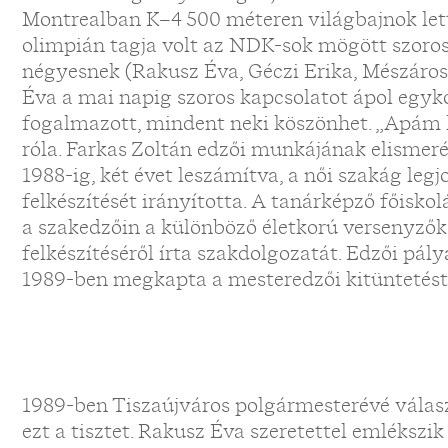
Montrealban K–4 500 méteren világbajnok lett,
olimpián tagja volt az NDK-sok mögött szoro
négyesnek (Rakusz Éva, Géczi Erika, Mészáros
Éva a mai napig szoros kapcsolatot ápol egyk
fogalmazott, mindent neki köszönhet. „Apám 
róla. Farkas Zoltán edzői munkájának elismerés
1988-ig, két évet leszámítva, a női szakág leg
felkészítését irányította. A tanárképző főiskol
a szakedzőin a különböző életkorú versenyzők
felkészítéséről írta szakdolgozatát. Edzői pá
1989-ben megkapta a mesteredzői kitüntetést
1989-ben Tiszaújváros polgármesterévé választ
ezt a tisztet. Rakusz Éva szeretettel emlékszik