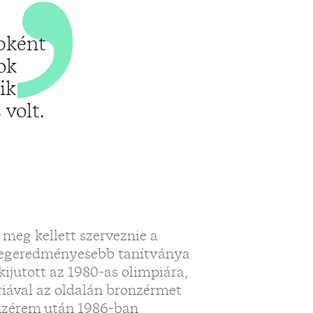
bként
ok
ik
volt.
meg kellett szerveznie a
 Legeredményesebb tanítványa
kijutott az 1980-as olimpiára,
iával az oldalán bronzérmet
onzérem után 1986-ban