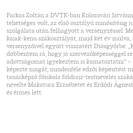
Farkas Zoltán a DVTK-ban Kolozsvári Istvánná
tehetséges volt, az első osztályú minősítésig 
„
szolgálata után felhagyott a versenyzéssel. Me
kajak-kenu szakosztályát, majd két év múlva, 
versenyzőivel együtt visszatért Diósgyőrbe. „
döbbentem rá, hogy jó szervezőképességgel re
adottságomat igyekeztem is kamatoztatni” –
képezte magát, mindenféle edzői képesítést me
tanárképző főiskola földrajz-testnevelés szaká
nevelte Makatura Erzsébetet és Erdődi Ágnest
és érmes lett.