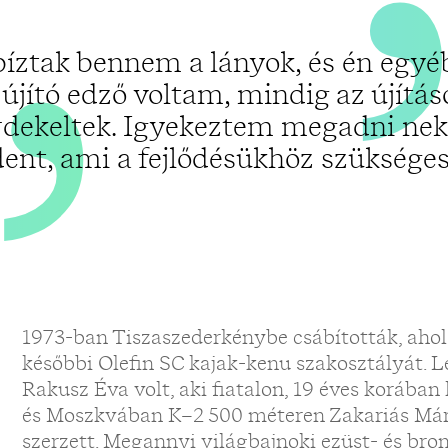
íztak bennem a lányok, és én egyé
s újító edző voltam, mindig az újítás
rdekeltek. Igyekeztem megadni nek
ent, ami a fejlődésükhöz szükséges 
1973-ban Tiszaszederkénybe csábították, ahol 
későbbi Olefin SC kajak-kenu szakosztályát.
Rakusz Éva volt, aki fiatalon, 19 éves korában 
és Moszkvában K–2 500 méteren Zakariás Már
szerzett. Megannyi világbajnoki ezüst- és br