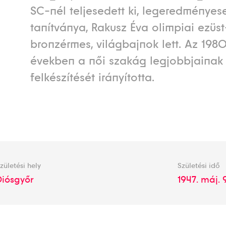
SC-nél teljesedett ki, legeredménye
tanítványa, Rakusz Éva olimpiai ezüst
bronzérmes, világbajnok lett. Az 198
években a női szakág legjobbjainak
felkészítését irányította.
zületési hely
Születési idő
Diósgyőr
1947. máj. 