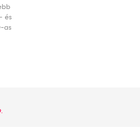
sebb
- és
0-as
9.