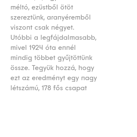
méltó, ezüstből ötöt
szereztünk, aranyéremből
viszont csak négyet.
Utóbbi a legfájdalmasabb,
mivel 1924 óta ennél
mindig többet gyűjtöttünk
össze. Tegyük hozzá, hogy
ezt az eredményt egy nagy
létszámú, 178 fős csapat
„termelte ki”, ami azt
jelenti, hogy majdnem 50
versenyzőre jutott egy
bajnokság. Ennek ellenére