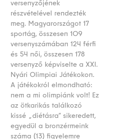
versenyzőjének
részvételével rendezték
meg. Magyarországot 17
sportág, összesen 109
versenyszámában 124 férfi
és 54 női, összesen 178
versenyző képviselte a XXI.
Nyári Olimpiai Játékokon.
A játékokról elmondható:
nem a mi olimpiánk volt! Ez
az ötkarikás találkozó
kissé „diétásra” sikeredett,
egyedül a bronzérmeink
száma (13) figyelemre