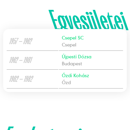
Egyesületei
Csepel SC
1957 — 1962
Csepel
Újpesti Dózsa
1962 — 1981
Budapest
Ózdi Kohász
1982 — 1982
Ózd