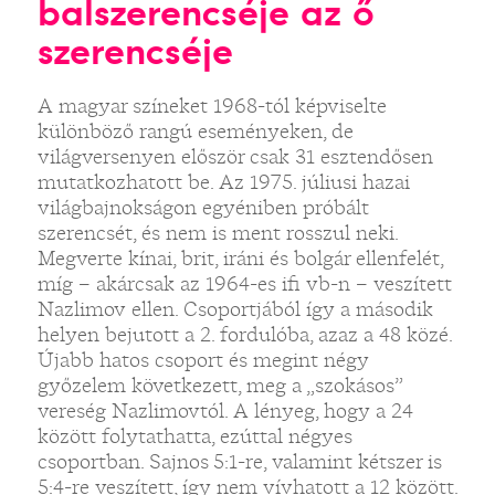
balszerencséje az ő
szerencséje
A magyar színeket 1968-tól képviselte
különböző rangú eseményeken, de
világversenyen először csak 31 esztendősen
mutatkozhatott be. Az 1975. júliusi hazai
világbajnokságon egyéniben próbált
szerencsét, és nem is ment rosszul neki.
Megverte kínai, brit, iráni és bolgár ellenfelét,
míg – akárcsak az 1964-es ifi vb-n – veszített
Nazlimov ellen. Csoportjából így a második
helyen bejutott a 2. fordulóba, azaz a 48 közé.
Újabb hatos csoport és megint négy
győzelem következett, meg a „szokásos”
vereség Nazlimovtól. A lényeg, hogy a 24
között folytathatta, ezúttal négyes
csoportban. Sajnos 5:1-re, valamint kétszer is
5:4-re veszített, így nem vívhatott a 12 között.