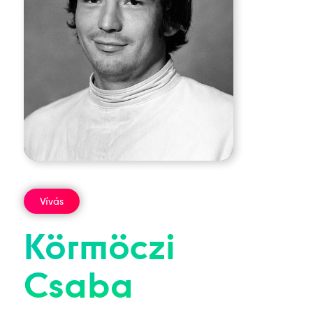
Vívás
Körmöczi
Csaba