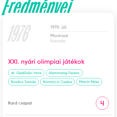
Eredményei
1976
1976. júl.
Montreal
Kanada
XXI. nyári olimpiai játékok
dr. Gedővári Imre
Hammang Ferenc
Kovács Tamás
Körmöczi Csaba
Marót Péter
4
Kard csapat