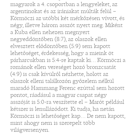
magyarok a 4. csoportban a lengyeleket, az
argentinokat és az irániakat múlták felül –
Körmöczi az utóbbi két mérkőzésen vívott, és
négy, illetve három asszót nyert meg. Miként
a Kuba ellen nehezen megnyert
negyeddöntőben (8:7), az olaszok ellen
elvesztett elődöntőben (5:9) sem kapott
lehetőséget, érdekesség, hogy a mieink öt
párharcukban is 5:4-re kaptak ki… Körmöczi a
románok ellen vereséget hozó bronzcsatát
(4:9) is csak kívülről nézhette, holott az
olaszok elleni találkozón győzelem nélkül
maradó Hammang Ferenc ezúttal sem hozott
pontot, ráadásul a magyar csapat négy
asszóját is 5:0-ra veszítette el – Marót például
kétszer is lenullázódott. Ki tudja, ha netán
Körmöczi is lehetőséget kap… De nem kapott,
mint ahogy nem is szerepelt több
világversenyen.