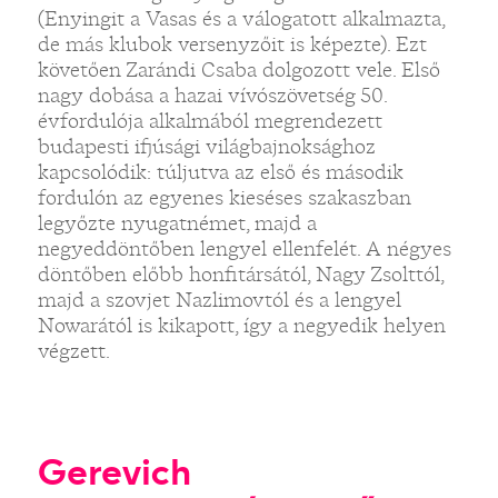
(Enyingit a Vasas és a válogatott alkalmazta,
de más klubok versenyzőit is képezte). Ezt
követően Zarándi Csaba dolgozott vele. Első
nagy dobása a hazai vívószövetség 50.
évfordulója alkalmából megrendezett
budapesti ifjúsági világbajnoksághoz
kapcsolódik: túljutva az első és második
fordulón az egyenes kieséses szakaszban
legyőzte nyugatnémet, majd a
negyeddöntőben lengyel ellenfelét. A négyes
döntőben előbb honfitársától, Nagy Zsolttól,
majd a szovjet Nazlimovtól és a lengyel
Nowarától is kikapott, így a negyedik helyen
végzett.
Gerevich