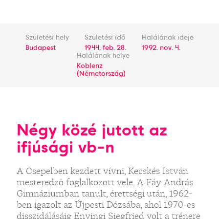
Születési hely
Születési idő
Halálának ideje
Budapest
1944. feb. 28.
1992. nov. 4.
Halálának helye
Koblenz
(Németország)
Négy közé jutott az
ifjúsági vb-n
A Csepelben kezdett vívni, Kecskés István
mesteredző foglalkozott vele. A Fáy András
Gimnáziumban tanult, érettségi után, 1962-
ben igazolt az Újpesti Dózsába, ahol 1970-es
disszidálásáig Enyingi Siegfried volt a trénere