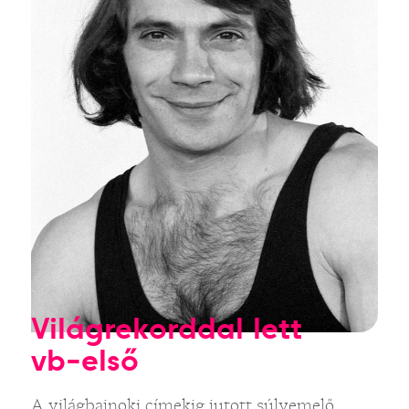
Világrekorddal lett
vb-első
A világbajnoki címekig jutott súlyemelő