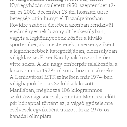
Nyíregyházán született 1950. szeptember 12-
én, és 2001. december 13-án, hosszan tartó
betegség után hunyt el Tiszaújvárosban.
Rövidre szabott életében azonban rendkívül
eredményesnek bizonyult lepkesúlyban,
vagyis a legkönnyebbek között a kiváló
sportember, aki mesterének, a versenyzőként
a legnehezebbek kategóriájában, ólomsúlyban
világklasszis Ecser Károlynak köszönhetően
vitte sokra. A kis-nagy emberpár találkozója, a
közös munka 1973-tól sorra hozta a sikereket.
A Leninvárosi MTK színeiben már 1974-ben
világbajnok lett az 52 kilósok között
Manilában, méghozzá 106 kilogrammos
szakításvilágcsúccsal, s miután Montreal előtt
pár hónappal történt ez, a végső győzelemre
esélyesek egyikeként utazott ki az 1976-os
kanadai olimpiára.