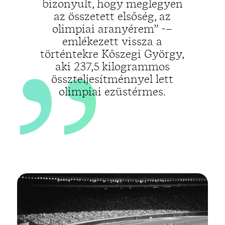
„
bizonyult, hogy meglegyen
az összetett elsőség, az
olimpiai aranyérem” -–
emlékezett vissza a
történtekre Kőszegi György,
aki 237,5 kilogrammos
összteljesítménnyel lett
olimpiai ezüstérmes.