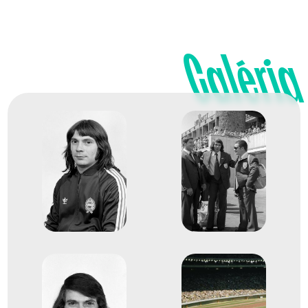
1976
1976. júl.
Galéria
Montreal
Kanada
Súlyemelés világbajnokság
1
férfi 52kg
1974
1974. szept.
Manila
Fülöp-szigetek