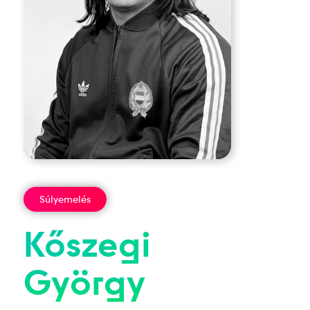
Súlyemelés
Kőszegi
György