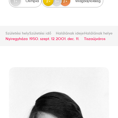
Olimpia
Világbajnokság
1
2
3
2
Születési hely
Születési idő
Halálának ideje
Halálának helye
Nyiregyháza
1950. szept. 12.
2001. dec. 11.
Tiszaújváros