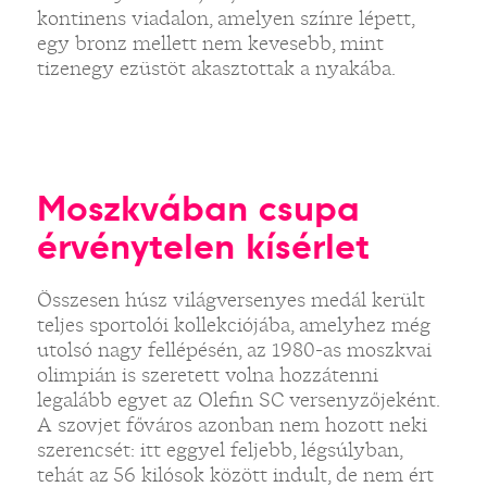
kontinens viadalon, amelyen színre lépett,
egy bronz mellett nem kevesebb, mint
tizenegy ezüstöt akasztottak a nyakába.
Moszkvában csupa
érvénytelen kísérlet
Összesen húsz világversenyes medál került
teljes sportolói kollekciójába, amelyhez még
utolsó nagy fellépésén, az 1980-as moszkvai
olimpián is szeretett volna hozzátenni
legalább egyet az Olefin SC versenyzőjeként.
A szovjet főváros azonban nem hozott neki
szerencsét: itt eggyel feljebb, légsúlyban,
tehát az 56 kilósok között indult, de nem ért