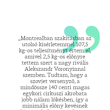
„
„Montrealban szakításban az
utolsó kísérletemmel 107,5
kg-os teljesítményt értem el,
amivel 2,5 kg-os előnyre
tettem szert a nagy rivális
Alekszandr Voronyinnal
szemben. Tudtam, hogy a
szovjet versenyző, a
mindössze 140 centi magas
egykori cirkuszi akrobata
jobb nálam lökésben, így a
minimális előny kevésnek