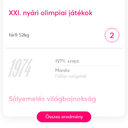
XXI. nyári olimpiai játékok
2
férfi 52kg
1974
1974. szept.
Manila
Fülöp-szigetek
Súlyemelés világbajnokság
Összes eredmény
1
férfi 52kg