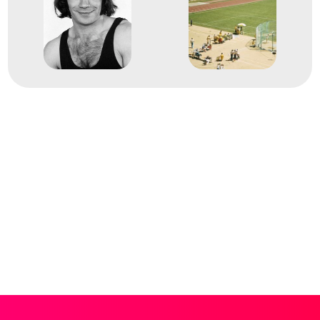
Súlyemelés világbajnokság
2
férfi 52kg
1976
1976. júl.
Montreal
Kanada
Súlyemelés világbajnokság
2
férfi 52kg