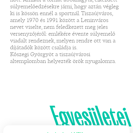
súlyemelőedzésekre járni, hogy aztán végleg
ki is kössön ennél a sportnál. Tiszaújváros,
amely 1970 és 1991 között a Leninváros
nevet viselte, nem feledkezett meg jeles
versenyzőjéről: emlékére évente súlyemelő
viadalt rendeznek, melyen rendre ott van a
díjátadók között családja is.
Kőszegi Györgyöt a tiszaújvárosi
altemplomban helyezték örök nyugalomra.
Egyesületei