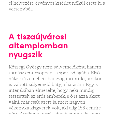
el helyezést, érvényes kísérlet nélkül esett ki a
versenyből.
A tiszaújvárosi
altemplomban
nyugszik
Kőszegi György nem súlyemelőként, hanem
tornászként csöppent a sport világába. Első
választása mellett hat évig tartott ki, amikor
is váltott súlyemelő bátyja hatására. Egyik
interjújában elmesélte, hogy neki mindig
tetszettek az erős emberek, s ő is azzá akart
válni, már csak azért is, mert nagyon
vékonyka kisgyerek volt, aki alig 158 centire
nőtt. Amikor a tornát abbahagyta, elkezdett