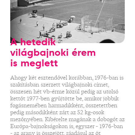
A hetedik
világbajnoki érem
is meglett
Ahogy két esztendővel korábban, 1976-ban is
szakításban szerzett világbajnoki címet,
összesen hét vb-érme közül pedig az utolsó
kettőt 1977-ben gyűjtötte be, amikor jobbik
fogásnemében harmadikként, összetettben
pedig másodikként zárt az 52 kg-osok
mezőnyében. Kibérelte magának a dobogót az
Európa-bajnokságokon is, egyszer - 1976-ban
- az arany is összejött, ráadásul az öt