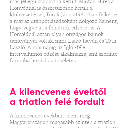
más jellegű csoportba került. Miután Híres a
Honvédnál is összetűzésbe került a
klubvezetéssel, Török János 1980-ban felkérte
a már az utánpótlásedzőként dolgozó Zement,
hogy vegye át a felnőttek edzését is. A
Honvédnál aztán olyan országos bajnok
tanítványai voltak, mint Lajkó István és Tóth
László. A mai napig az Iglói-féle
intervallumos edzést alkalmazza, ami szerinte
formába hozáshoz tökéletes.
A kilencvenes évektől
a triatlon felé fordult
A kilencvenes években jelent meg
Magyarországon magasabb szinten a triatlon,