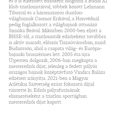
és ő is elkezdett edzőként dolgozni a Budai XI
klub triatlonistáival, többek között Lehmann
Tiborral és a háromszoros duatlon-
világbajnok Csomor Erikával, a Honvédnál
pedig foglalkozott a világbajnok öttusázó
Simóka Beával. Miközben 2000-ben eljött a
BHSE-től, a triatlonisták edzőjeként továbbra
is aktív maradt, először Tiszaúvárosban, majd
Budaörsön, ahol a csapata világ- és Európa-
bajnoki bronzérmes lett. 2005 óta újra
Újpesten dolgozik, 2006-ban megkapta a
mesteredzői díjat, jelenleg a fedett pályás
országos bajnok középtávfutó Vindics Balázs
edzéseit irányítja. 2021-ben a Magyar
Atlétikai Szövetség ezüst fokozatú díjjal
tüntette ki. Edzői pályafutásának
elismeréseként a triatlon sportágban
mesteredzői díjat kapott.