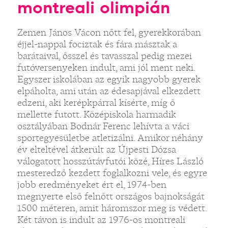
montreali olimpián
Zemen János Vácon nőtt fel, gyerekkorában
éjjel-nappal fociztak és fára másztak a
barátaival, ősszel és tavasszal pedig mezei
futóversenyeken indult, ami jól ment neki.
Egyszer iskolában az egyik nagyobb gyerek
elpáholta, ami után az édesapjával elkezdett
edzeni, aki kerépkpárral kísérte, míg ő
mellette futott. Középiskola harmadik
osztályában Bodnár Ferenc lehívta a váci
sportegyesületbe atletizálni. Amikor néhány
év elteltével átkerült az Újpesti Dózsa
válogatott hosszútávfutói közé, Híres László
mesteredző kezdett foglalkozni vele, és egyre
jobb eredményeket ért el, 1974-ben
megnyerte első felnőtt országos bajnokságát
1500 méteren, amit háromszor meg is védett.
Két távon is indult az 1976-os montreali