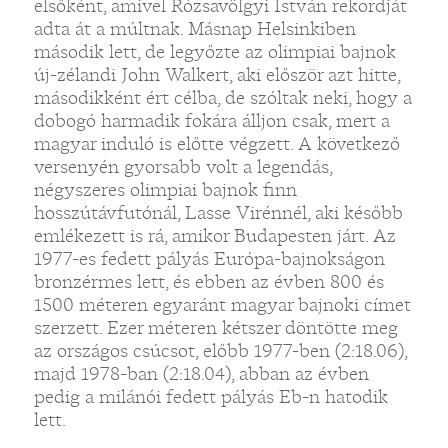
elsőként, amivel Rózsavölgyi István rekordját
adta át a múltnak. Másnap Helsinkiben
második lett, de legyőzte az olimpiai bajnok
új-zélandi John Walkert, aki először azt hitte,
másodikként ért célba, de szóltak neki, hogy a
dobogó harmadik fokára álljon csak, mert a
magyar induló is előtte végzett. A következő
versenyén gyorsabb volt a legendás,
négyszeres olimpiai bajnok finn
hosszútávfutónál, Lasse Virénnél, aki később
emlékezett is rá, amikor Budapesten járt. Az
1977-es fedett pályás Európa-bajnokságon
bronzérmes lett, és ebben az évben 800 és
1500 méteren egyaránt magyar bajnoki címet
szerzett. Ezer méteren kétszer döntötte meg
az országos csúcsot, előbb 1977-ben (2:18.06),
majd 1978-ban (2:18.04), abban az évben
pedig a milánói fedett pályás Eb-n hatodik
lett.