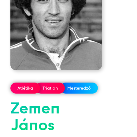
Atlétika
Triatlon
Mesteredző
Zemen
János