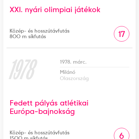
XXI. nyári olimpiai játékok
Közép- és hosszútávfutás
17
800 m síkfutás
1978
1978. márc.
Milánó
Olaszország
Fedett pályás atlétikai
Európa-bajnokság
Közép- és hosszútávfutás
6
1500 m síkfutás