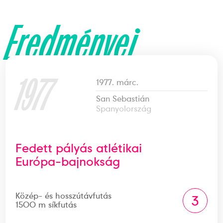
Eredményei
1977
1977. márc.
San Sebastián
Spanyolország
Fedett pályás atlétikai
Európa-bajnokság
Közép- és hosszútávfutás
3
1500 m síkfutás