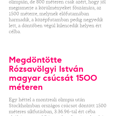
olimpián, de 800 méteren csak azért, hogy jól
megismerje a körülményeket főszámára, az
1500 méterre, melynek előfutamában
harmadik, a középfutamban pedig negyedik
lett, a döntőben végül kilencedik helyen ért
célba.
Megdöntötte
Rózsavölgyi István
magyar csúcsát 1500
méteren
Egy héttel a montreali olimpia után
Stockholmban országos csúcsot döntött 1500
méteres síkfutásban, 3:36.96-tal ért céba