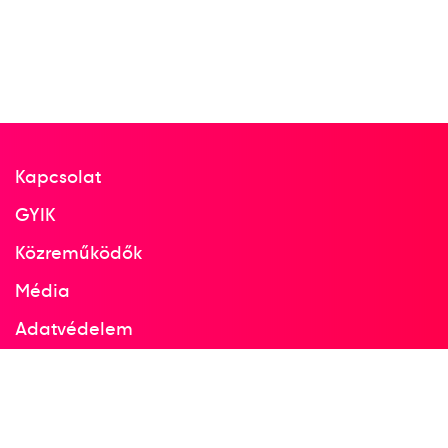
3
férfi 90kg
1977
1977
Stuttgart
Kapcsolat
Németország
GYIK
Közreműködők
Súlyemelő Európa-bajnokság
Média
Adatvédelem
3
férfi 90kg
Facebook
Instagram
1979