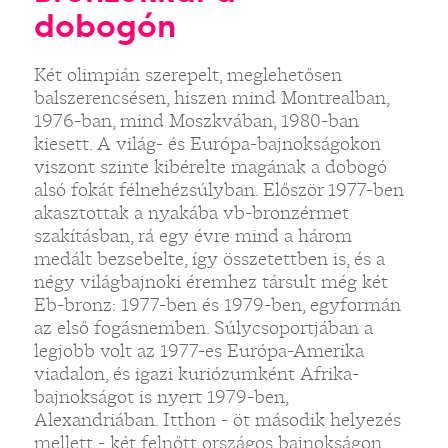
dobogón
Két olimpián szerepelt, meglehetősen
balszerencsésen, hiszen mind Montrealban,
1976-ban, mind Moszkvában, 1980-ban
kiesett. A világ- és Európa-bajnokságokon
viszont szinte kibérelte magának a dobogó
alsó fokát félnehézsúlyban. Először 1977-ben
akasztottak a nyakába vb-bronzérmet
szakításban, rá egy évre mind a három
medált bezsebelte, így összetettben is, és a
négy világbajnoki éremhez társult még két
Eb-bronz: 1977-ben és 1979-ben, egyformán
az első fogásnemben. Súlycsoportjában a
legjobb volt az 1977-es Európa-Amerika
viadalon, és igazi kuriózumként Afrika-
bajnokságot is nyert 1979-ben,
Alexandriában. Itthon - öt második helyezés
mellett - két felnőtt országos bajnokságon