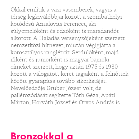
Okkal említik a vasi vasemberek, vagyis a
térség legkiválóbbjai között a szombathelyi
kötődésű Antalovits Ferencet, aki
súlyemelőként és edzőként is maradandót
alkotott. A Haladás versenyzőjeként szerzett
nemzetközi hírnevet, miután végigjárta a
korosztályos ranglétrát. Serdülőként, majd
ifiként és juniorként is magyar bajnoki
címeket szerzett, hogy aztán 1975 és 1980
között a válogatott keret tagjaként a felnőttek
között gyarapítsa tovább sikerlistáját.
Nevelőedzője Gruber József volt, de
pallérozódását segítette Tóth Géza, Apáti
Márton, Horváth József és Orvos András is.
Bronzokkal a