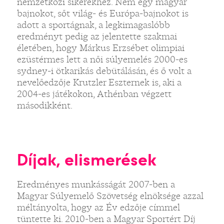
nemzetközi sikerekhez. Nem egy magyar
bajnokot, sőt világ- és Európa-bajnokot is
adott a sportágnak, a legkimagaslóbb
eredményt pedig az jelentette szakmai
életében, hogy Márkus Erzsébet olimpiai
ezüstérmes lett a női súlyemelés 2000-es
sydney-i ötkarikás debütálásán, és ő volt a
nevelőedzője Krutzler Eszternek is, aki a
2004-es játékokon, Athénban végzett
másodikként.
Díjak, elismerések
Eredményes munkásságát 2007-ben a
Magyar Súlyemelő Szövetség elnöksége azzal
méltányolta, hogy az Év edzője címmel
tüntette ki. 2010-ben a Magyar Sportért Díj