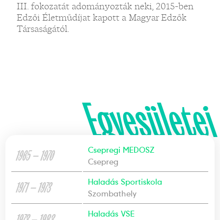
III. fokozatát adományozták neki, 2015-ben
Edzői Életműdíjat kapott a Magyar Edzők
Társaságától.
Egyesületei
Csepregi MEDOSZ
1965 — 1970
Csepreg
Haladás Sportiskola
1971 — 1973
Szombathely
Haladás VSE
1973 — 1983