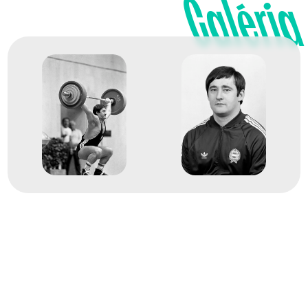
1978
Galéria
Gettysburg
Egyesült Államok
Súlyemelés világbajnokság
3
férfi 90kg
1978
1978. okt.
Gettysburg
Egyesült Államok
Súlyemelés világbajnokság