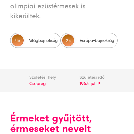
olimpiai ezüstérmesek is
kikerültek.
Világbajnokság
Európa-bajnokság
4
2
Születési hely
Születési idő
Csepreg
1953. júl. 9.
Érmeket gyűjtött,
érmeseket nevelt