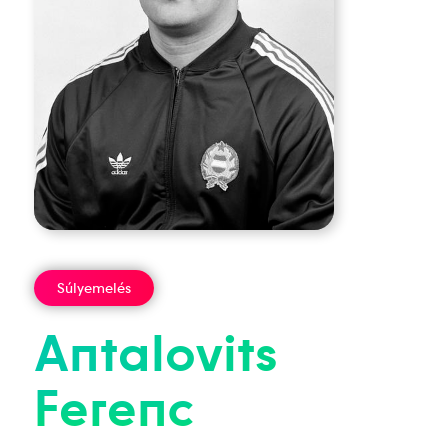
Súlyemelés
Antalovits
Ferenc