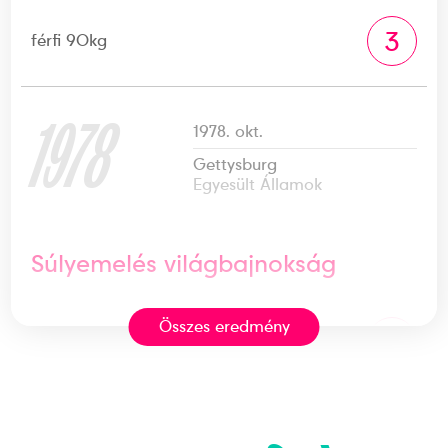
3
férfi 90kg
1978
1978. okt.
Gettysburg
Egyesült Államok
Súlyemelés világbajnokság
Összes eredmény
3
férfi 90kg
1978. okt.