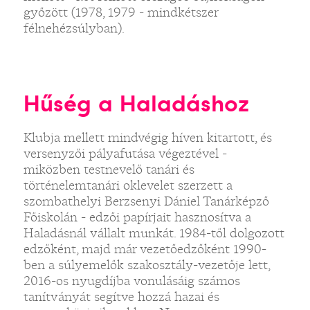
győzött (1978, 1979 - mindkétszer
félnehézsúlyban).
Hűség a Haladáshoz
Klubja mellett mindvégig híven kitartott, és
versenyzői pályafutása végeztével -
miközben testnevelő tanári és
történelemtanári oklevelet szerzett a
szombathelyi Berzsenyi Dániel Tanárképző
Főiskolán - edzői papírjait hasznosítva a
Haladásnál vállalt munkát. 1984-től dolgozott
edzőként, majd már vezetőedzőként 1990-
ben a súlyemelők szakosztály-vezetője lett,
2016-os nyugdíjba vonulásáig számos
tanítványát segítve hozzá hazai és