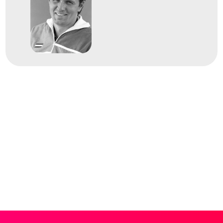
XX. nyári olimpiai játékok
5
Medencés 200m vegyes
1972
1972. aug.
München
Német Szövetségi
Köztársaság
XX. nyári olimpiai játékok
5
Medencés 200m pillangó