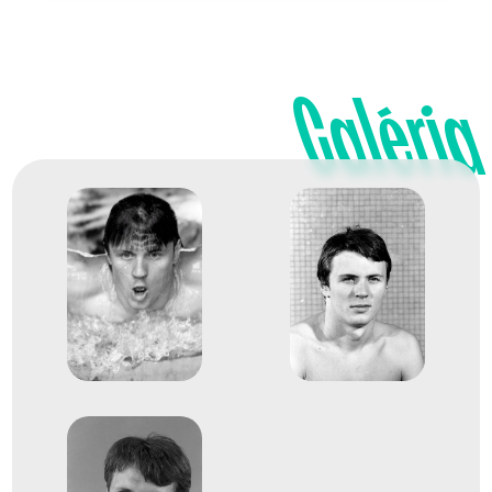
1980
1980. júl.
Galéria
Moszkva
Szovjetunió
XXII. nyári olimpiai játékok
4
Medencés 400m vegyes
1972
1972. aug.
München
Német Szövetségi
Köztársaság