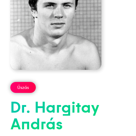
Úszás
Dr.
Hargitay
András