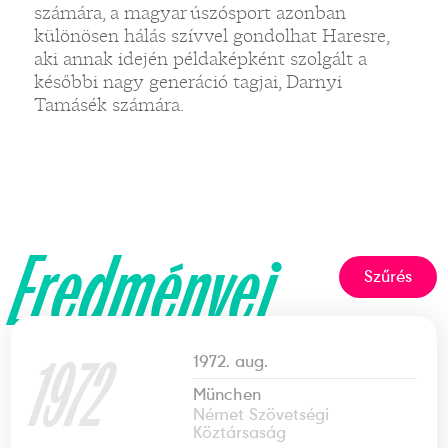
számára, a magyar úszósport azonban
különösen hálás szívvel gondolhat Haresre,
aki annak idején példaképként szolgált a
későbbi nagy generáció tagjai, Darnyi
Tamásék számára.
Eredményei
Szűrés
1972
1972. aug.
München
Német Szövetségi
Köztársaság