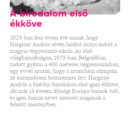
A birodalom első
ékköve
2023-ban lesz ötven éve annak, hogy
Hargitay András révén hódító útjára indult a
magyar vegyesúszó-iskola. Az első
világbajnokságon, 1973-ban, Belgrádban
tudott győzni a 400 méteres vegyesúszásban,
egy évvel azután, hogy a müncheni olimpián
16 esztendősen bronzérmes lett. Hargitay
András a Széchy-birodalom első igazi ékköve,
aki már 13 évesen ifjúsági Európa-bajnok volt,
és igen hamar nevet szerzett magának a
felnőtt mezőnyben.