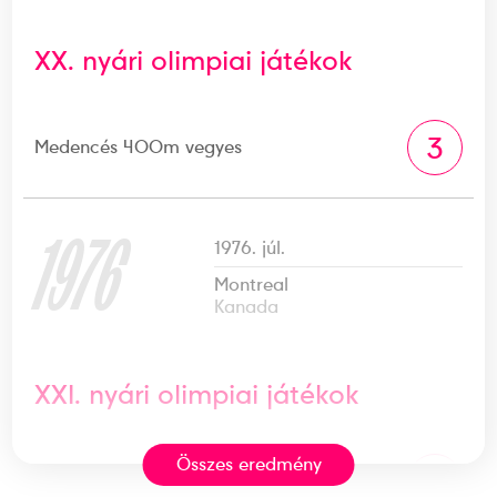
XX. nyári olimpiai játékok
3
Medencés 400m vegyes
1976
1976. júl.
Montreal
Kanada
XXI. nyári olimpiai játékok
Összes eredmény
4
Medencés 400m vegyes