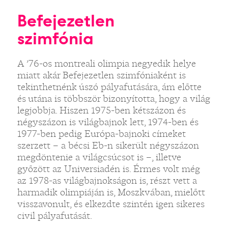
Befejezetlen
szimfónia
A ’76-os montreali olimpia negyedik helye
miatt akár Befejezetlen szimfóniaként is
tekinthetnénk úszó pályafutására, ám előtte
és utána is többször bizonyította, hogy a világ
legjobbja. Hiszen 1975-ben kétszázon és
négyszázon is világbajnok lett, 1974-ben és
1977-ben pedig Európa-bajnoki címeket
szerzett – a bécsi Eb-n sikerült négyszázon
megdöntenie a világcsúcsot is –, illetve
győzött az Universiadén is. Érmes volt még
az 1978-as világbajnokságon is, részt vett a
harmadik olimpiáján is, Moszkvában, mielőtt
visszavonult, és elkezdte szintén igen sikeres
civil pályafutását.