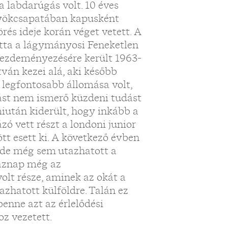
a labdarúgás volt. 10 éves
ölyökcsapatában kapusként
rés ideje korán véget vetett. A
atta a lágymányosi Feneketlen
i kezdeményezésére került 1963-
ván kezei alá, aki később
k legfontosabb állomása volt,
dást nem ismerő küzdeni tudást
 miután kiderült, hogy inkább a
ó vett részt a londoni junior
tt esett ki. A következő évben
 de még sem utazhatott a
 aznap még az
volt része, aminek az okát a
zhatott külföldre. Talán ez
benne azt az érlelődési
z vezetett.