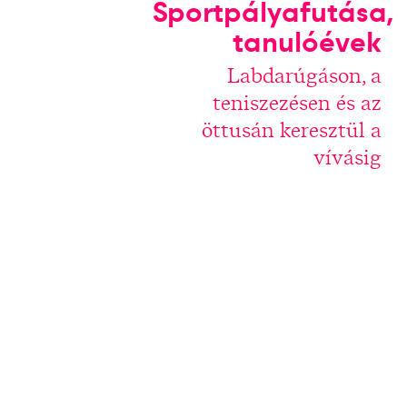
Sportpályafutása,
tanulóévek
Labdarúgáson, a
teniszezésen és az
öttusán keresztül a
vívásig