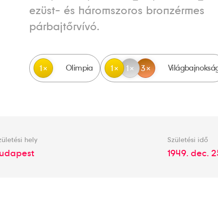
ezüst- és háromszoros bronzérmes
párbajtőrvívó.
Olimpia
Világbajnoksá
1
1
1
3
zületési hely
Születési idő
udapest
1949. dec. 2