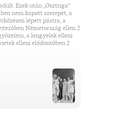
badult. Ezek után „Osztriga”
ben nem kapott szerepet, a
rkőzésen lépett pástra, a
lejtezőben Németország ellen 2
győzelem, a lengyelek elleni
jetek elleni elődöntőben 2