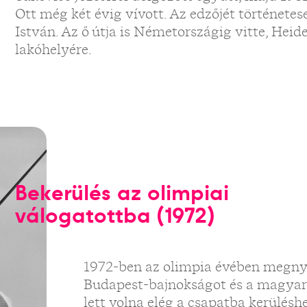
Ott még két évig vívott. Az edzőjét történetes
István. Az ő útja is Németországig vitte, Heid
lakóhelyére.
Bekerülés az olimpiai
válogatottba (1972)
1972-ben az olimpia évében megnyer
Budapest-bajnokságot és a magyar
lett volna elég a csapatba kerülés