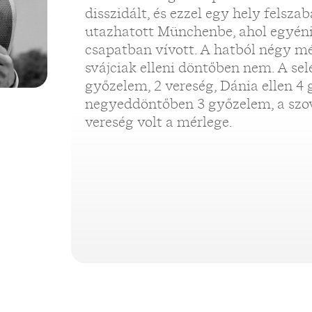
disszidált, és ezzel egy hely felsza
utazhatott Münchenbe, ahol egyéni
csapatban vívott. A hatból négy mé
svájciak elleni döntőben nem. A se
győzelem, 2 vereség, Dánia ellen 4 
negyeddöntőben 3 győzelem, a szov
vereség volt a mérlege.