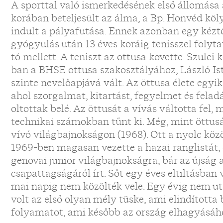
A sporttal való ismerkedésének első állomása 
korában beteljesült az álma, a Bp. Honvéd k
indult a pályafutása. Ennek azonban egy kéztö
gyógyulás után 13 éves koráig tenisszel folyt
tó mellett. A teniszt az öttusa követte. Szüle
ban a BHSE öttusa szakosztályához, László Ist
szinte nevelőapjává vált. Az öttusa élete egyi
ahol szorgalmat, kitartást, fegyelmet és fela
oltottak belé. Az öttusát a vívás váltotta fel,
technikai számokban tűnt ki. Még, mint öttusáz
vívó világbajnokságon (1968). Ott a nyolc közö
1969-ben magasan vezette a hazai ranglistát,
genovai junior világbajnokságra, bár az újság
csapattagságáról írt. Sőt egy éves eltiltásban 
mai napig nem közölték vele. Egy évig nem uta
volt az első olyan mély tüske, ami elindította 
folyamatot, ami később az ország elhagyásáho