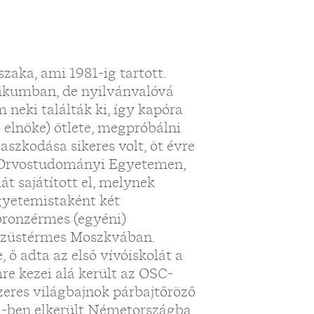
zaka, ami 1981-ig tartott.
nikumban, de nyilvánvalóvá
 neki találták ki, így kapóra
 elnöke) ötlete, megpróbálni
aszkodása sikeres volt, öt évre
s Orvostudományi Egyetemen,
t sajátított el, melynek
Egyetemistaként két
bronzérmes (egyéni)
 ezüstérmes Moszkvában.
 ő adta az első vívóiskolát a
re kezei alá került az OSC-
zeres világbajnok párbajtőröző
81-ben elkerült Németországba.