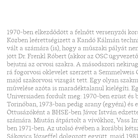
1970-ben elkezdődött a felnőtt versenyzői kors
Közben leérettségizett a Kandó Kálmán tech
vált a számára (is), hogy a műszaki pályát nem
jött Dr. Frenkl Róbert (akkor az OSC ügyvezető
bejutni az orvosi szakra. A másodszori nekirug
rá fogorvosi oklevelet szerzett a Semmelwei
majd szakorvosi vizsgát tett. Egy olyan szakmá
művelése azóta is maradéktalanul kielégíti. 
Universiaden fordult meg: 1970-ben ezüst és 
Torinóban, 1973-ban pedig arany (egyéni) és
Öttusázóként a BHSE-ben Jávor István edzette,
számára. Miután átpártolt a vívókhoz, Vass Im
ben 1971-ben. Az utolsó évében a korábbi kéts
Sákovics Józseffel dolgozott együtt, majd 19