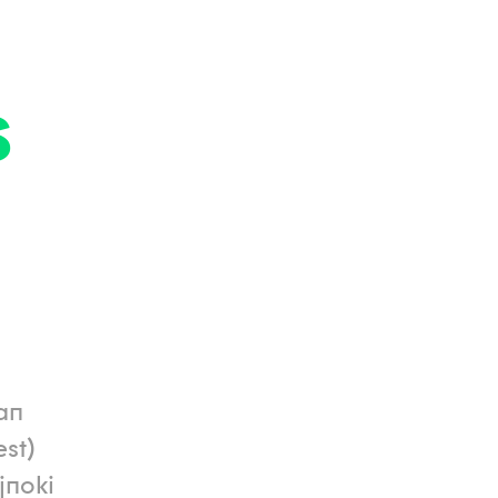
s
han
st)
jnoki