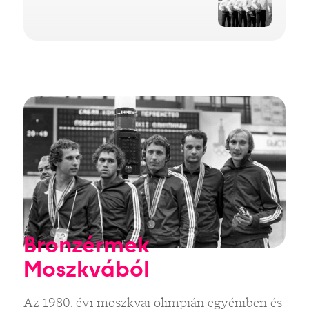
Bronzérmek
Moszkvából
Az 1980. évi moszkvai olimpián egyéniben és