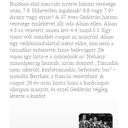
Bujdosó első meccsét nyerte három veresége
után, 7:8. Hihetetlen izgalmak! 8:8 vagy 7:9?
Arany vagy ezüst? A 37 éves Gedővári három
veresége emlékével állt oda Alsan ellen. Alsan
4:3-ra vezetett, innen lett 4:4, majd 5:5. Egy
tusra volt mindkét csapat az aranytól. Alsan
egy védőmozdulattal ment előre, ami nem a
támadást erősítette, Imre belevágott. De
vajon így látta-e a zsűrielnök is? Néhány
másodpercig hezitált, aztán döntött „Támadás
nem sikerült, közbetámadás, befejezés, tus” –
mondta Berthier, a francia vezetőbíró. A
csapat 28 év után hozta haza a kardcsapat
olimpiai aranyát, és ezzel Gedővári végleg
letette a kardot.