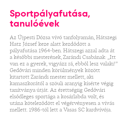
Sportpályafutása,
tanulóévek
Az Újpesti Dózsa vívó tanfolyamán, Hátszegi
Hatz József keze alatt kezdődött a
pályafutása 1964-ben. Hátszegi azzal adta át
a későbbi mesterének, Zarándi Csabának: „Itt
van ez a gyerek, vigyázz rá, ebből lesz valaki!”
Gedővári minden körülmények között
kitartott Zarándi mester mellett, aki
kamaszkorától a szöuli aranyig kísérte végig
tanítványa útját. Az érettségiig Gedővári
elsődleges sportága a kosárlabda volt, és
utána köteleződött el végérvényesen a vívás
mellett. 1986-tól lett a Vasas SC kardvívója.