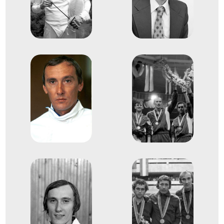
3
Kard egyéni
1976
1976. júl.
Montreal
Kanada
XXI. nyári olimpiai játékok
dr. Gedővári Imre
Hammang Ferenc
Kovács Tamás
Körmöczi Csaba
Marót Péter
4
Kard csapat