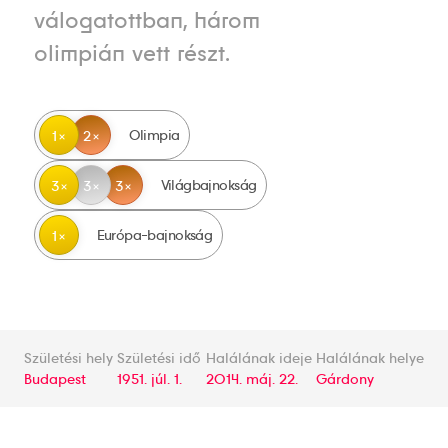
válogatottban, három
olimpián vett részt.
Olimpia
1
2
Világbajnokság
3
3
3
Európa-bajnokság
1
Születési hely
Születési idő
Halálának ideje
Halálának helye
Budapest
1951. júl. 1.
2014. máj. 22.
Gárdony