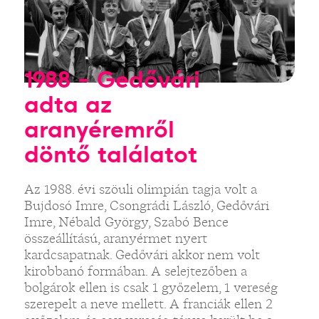
1988 - Gedővári
adta az
aranyéremről
döntő találatot
Az 1988. évi szöuli olimpián tagja volt a
Bujdosó Imre, Csongrádi László, Gedővári
Imre, Nébald György, Szabó Bence
összeállítású, aranyérmet nyert
kardcsapatnak. Gedővári akkor nem volt
kirobbanó formában. A selejtezőben a
bolgárok ellen is csak 1 győzelem, 1 vereség
szerepelt a neve mellett. A franciák ellen 2