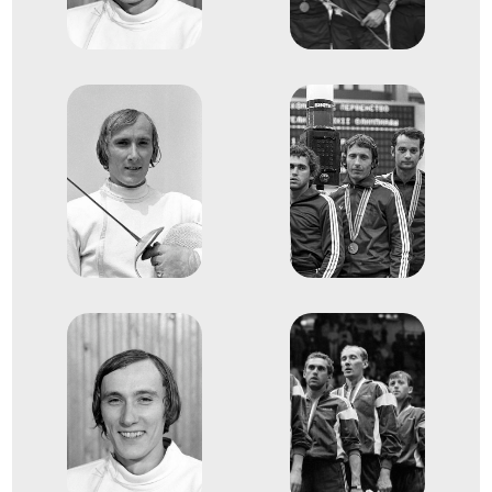
1978
1978
Hamburg
Németország
Vívó-világbajnokság
dr. Gedővári Imre
Gerevich Pál
Hammang Ferenc
dr. Nébald György
Dr. Nagyházi Zoltán
1
Kard csapat