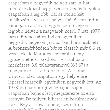
csapatban a negyedik helyen zárt. A hat
mérkőzés közül négy esetben Gedővári volt a
csapatban a legjobb, bár az utolsó két
találkozón a vesztett helyzetből ő sem tudta
kirángatni a társait. Egyéniben ő végzett a
legjobb helyen a magyarok közül, 7. lett. 1977-
ben a Buenos aires-i vb-n egyéniben
negyedik helyezett, csapatban harmadik lett.
A bronzmérkőzésen bár az olaszok már 8:6-ra
vezettek, de Marót és legvégül a négy
győzelmet elért Gedővári visszahozta a
mérkőzést. 8:8, találataránnyal (63:67) a
magyaroké lett a bronzérem. A szófiai
Universiaden csapatban egy hely előre
lépéssel második, egyéniben negyedik lett. Az
1978. évi hamburgi világbajnokságon
csapatban bajnok lett, megszerezte az első
aranyát. De milyen hihetetlen körülmények
közt! Egy asszóval a befejezés előtt a