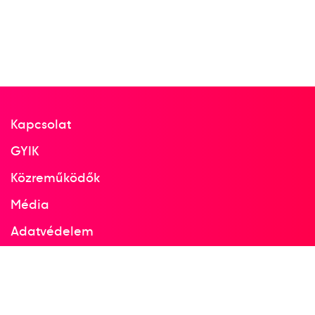
1982
Róma
Olaszország
Vívó-világbajnokság
Kapcsolat
Bujdosó Imre
dr. Gedővári Imre
Gerevich Pál
dr. Nébald György
Dr. Nagyházi Zoltán
GYIK
Közreműködők
1
Média
Kard csapat
Adatvédelem
Facebook
1975
1975
Instagram
Budapest