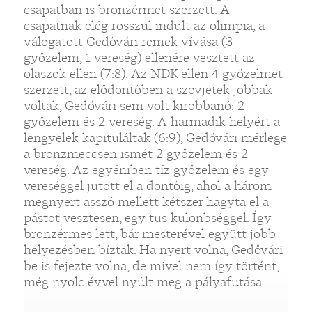
csapatban is bronzérmet szerzett. A
csapatnak elég rosszul indult az olimpia, a
válogatott Gedővári remek vívása (3
győzelem, 1 vereség) ellenére vesztett az
olaszok ellen (7:8). Az NDK ellen 4 győzelmet
szerzett, az elődöntőben a szovjetek jobbak
voltak, Gedővári sem volt kirobbanó: 2
győzelem és 2 vereség. A harmadik helyért a
lengyelek kapituláltak (6:9), Gedővári mérlege
a bronzmeccsen ismét 2 győzelem és 2
vereség. Az egyéniben tíz győzelem és egy
vereséggel jutott el a döntőig, ahol a három
megnyert asszó mellett kétszer hagyta el a
pástot vesztesen, egy tus különbséggel. Így
bronzérmes lett, bár mesterével együtt jobb
helyezésben bíztak. Ha nyert volna, Gedővári
be is fejezte volna, de mivel nem így történt,
még nyolc évvel nyúlt meg a pályafutása.