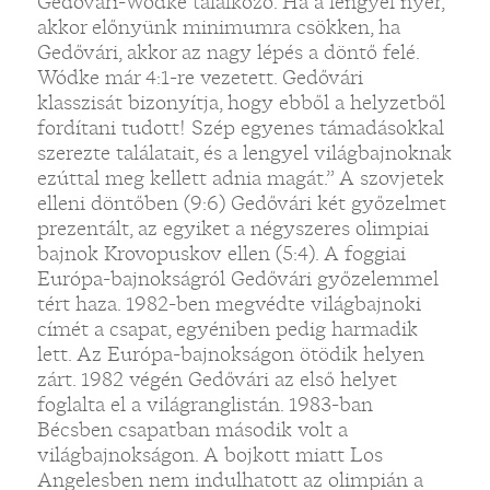
Gedővári-Wódke találkozó. Ha a lengyel nyer,
akkor előnyünk minimumra csökken, ha
Gedővári, akkor az nagy lépés a döntő felé.
Wódke már 4:1-re vezetett. Gedővári
klasszisát bizonyítja, hogy ebből a helyzetből
fordítani tudott! Szép egyenes támadásokkal
szerezte találatait, és a lengyel világbajnoknak
ezúttal meg kellett adnia magát.” A szovjetek
elleni döntőben (9:6) Gedővári két győzelmet
prezentált, az egyiket a négyszeres olimpiai
bajnok Krovopuskov ellen (5:4). A foggiai
Európa-bajnokságról Gedővári győzelemmel
tért haza. 1982-ben megvédte világbajnoki
címét a csapat, egyéniben pedig harmadik
lett. Az Európa-bajnokságon ötödik helyen
zárt. 1982 végén Gedővári az első helyet
foglalta el a világranglistán. 1983-ban
Bécsben csapatban második volt a
világbajnokságon. A bojkott miatt Los
Angelesben nem indulhatott az olimpián a