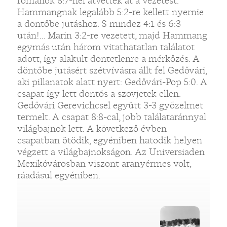
románok 8:7-nél átvették át a vezetést.
Hammangnak legalább 5:2-re kellett nyernie
a döntőbe jutáshoz. S mindez 4:1 és 6:3
után!... Marin 3:2-re vezetett, majd Hammang
egymás után három vitathatatlan találatot
adott, így alakult döntetlenre a mérkőzés. A
döntőbe jutásért szétvívásra állt fel Gedővári,
aki pillanatok alatt nyert: Gedővári-Pop 5:0. A
csapat így lett döntős a szovjetek ellen.
Gedővári Gerevichcsel együtt 3-3 győzelmet
termelt. A csapat 8:8-cal, jobb találataránnyal
világbajnok lett. A következő évben
csapatban ötödik, egyéniben hatodik helyen
végzett a világbajnokságon. Az Universiaden
Mexikóvárosban viszont aranyérmes volt,
ráadásul egyéniben.