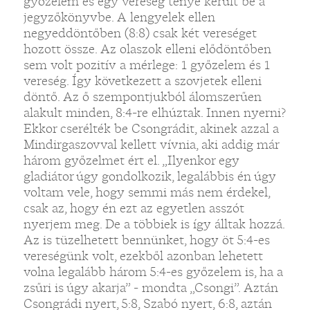
győzelem és egy vereség ténye került be a
jegyzőkönyvbe. A lengyelek ellen
negyeddöntőben (8:8) csak két vereséget
hozott össze. Az olaszok elleni elődöntőben
sem volt pozitív a mérlege: 1 győzelem és 1
vereség. Így következett a szovjetek elleni
döntő. Az ő szempontjukból álomszerűen
alakult minden, 8:4-re elhúztak. Innen nyerni?
Ekkor cserélték be Csongrádit, akinek azzal a
Mindirgaszovval kellett vívnia, aki addig már
három győzelmet ért el. „Ilyenkor egy
gladiátor úgy gondolkozik, legalábbis én úgy
voltam vele, hogy semmi más nem érdekel,
csak az, hogy én ezt az egyetlen asszót
nyerjem meg. De a többiek is így álltak hozzá.
Az is tüzelhetett bennünket, hogy öt 5:4-es
vereségünk volt, ezekből azonban lehetett
volna legalább három 5:4-es győzelem is, ha a
zsűri is úgy akarja” - mondta „Csongi”. Aztán
Csongrádi nyert, 5:8, Szabó nyert, 6:8, aztán