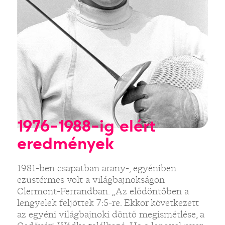
1976-1988-ig elért
eredmények
1981-ben csapatban arany-, egyéniben
ezüstérmes volt a világbajnokságon
Clermont-Ferrandban. „Az elődöntőben a
lengyelek feljöttek 7:5-re. Ekkor következett
az egyéni világbajnoki döntő megismétlése, a