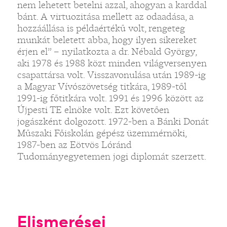
nem lehetett betelni azzal, ahogyan a karddal
bánt. A virtuozitása mellett az odaadása, a
hozzáállása is példaértékű volt, rengeteg
munkát beletett abba, hogy ilyen sikereket
érjen el” – nyilatkozta a dr. Nébald György,
aki 1978 és 1988 közt minden világversenyen
csapattársa volt. Visszavonulása után 1989-ig
a Magyar Vívószövetség titkára, 1989-től
1991-ig főtitkára volt. 1991 és 1996 között az
Újpesti TE elnöke volt. Ezt követően
jogászként dolgozott. 1972-ben a Bánki Donát
Műszaki Főiskolán gépész üzemmérnöki,
1987-ben az Eötvös Lóránd
Tudományegyetemen jogi diplomát szerzett.
Elismerései