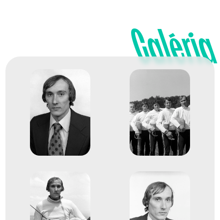
dr. Gedővári Imre
Gerevich Pál
Galéria
Hammang Ferenc
dr. Nébald György
dr. Nébald Rudolf
3
Kard csapat
1980
1980. júl.
Moszkva
Szovjetunió
XXII. nyári olimpiai játékok