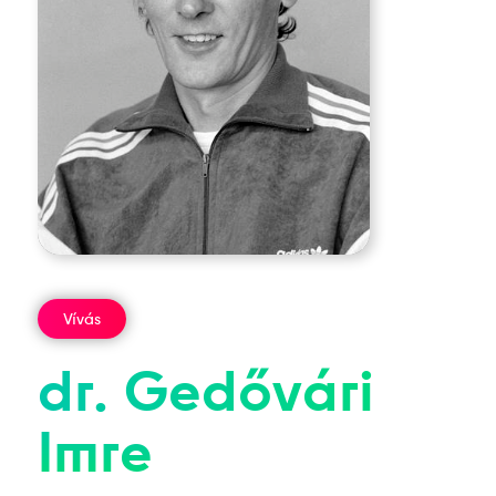
Vívás
dr.
Gedővári
Imre