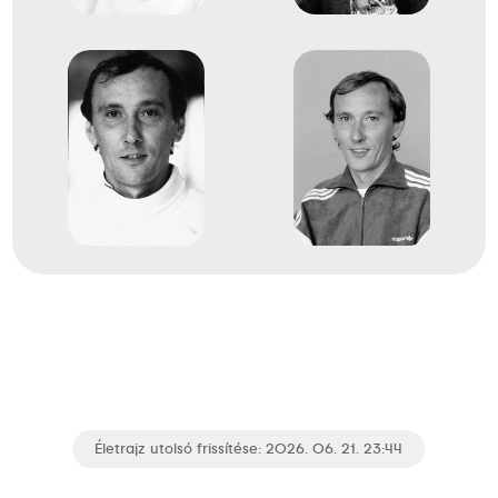
1981
1981
Clermont-Ferrand
Franciaország
Vívó-világbajnokság
dr. Gedővári Imre
Gerevich Pál
dr. Nébald György
dr. Nébald Rudolf
Dr. Nagyházi Zoltán
1
Kard csapat
Életrajz utolsó frissítése: 2026. 06. 21. 23:44
1982