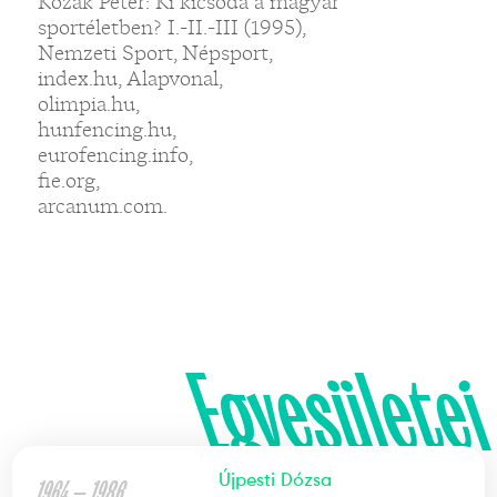
Kozák Péter: Ki kicsoda a magyar
sportéletben? I.-II.-III (1995),
Nemzeti Sport, Népsport,
index.hu, Alapvonal,
olimpia.hu,
hunfencing.hu,
eurofencing.info,
fie.org,
arcanum.com.
Egyesületei
Újpesti Dózsa
1964 — 1986