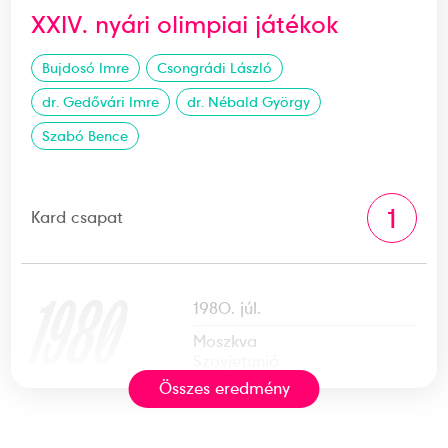
XXIV. nyári olimpiai játékok
Bujdosó Imre
Csongrádi László
dr. Gedővári Imre
dr. Nébald György
Szabó Bence
1
Kard csapat
1980
1980. júl.
Moszkva
Szovjetunió
Összes eredmény
XXII. nyári olimpiai játékok