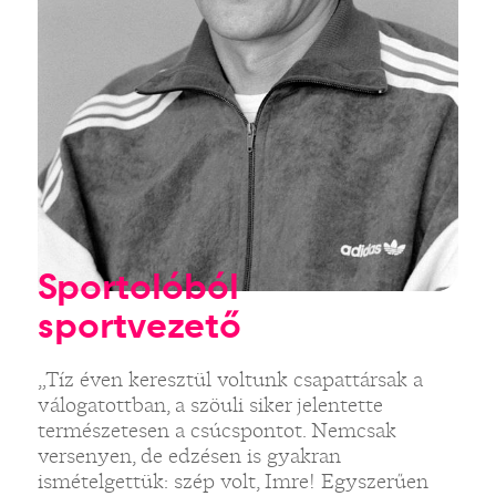
Sportolóból
sportvezető
„Tíz éven keresztül voltunk csapattársak a
válogatottban, a szöuli siker jelentette
természetesen a csúcspontot. Nemcsak
versenyen, de edzésen is gyakran
ismételgettük: szép volt, Imre! Egyszerűen