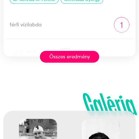
1
férfi vízilabda
1972
1972. aug.
Összes eredmény
München
Német Szövetségi
Köztársaság
Galéria
XX. nyári olimpiai játékok
dr. Bodnár András
Cservenyák Tibor
Dr. Faragó Tamás
Görgényi István
Kásás Zoltán
Dr. Magas István
Pócsik Dénes