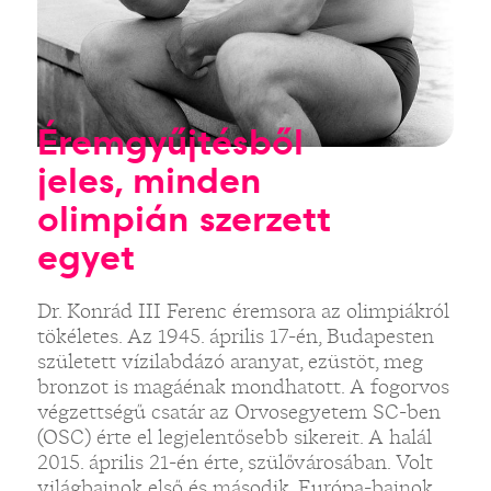
Éremgyűjtésből
jeles, minden
olimpián szerzett
egyet
Dr. Konrád III Ferenc éremsora az olimpiákról
tökéletes. Az 1945. április 17-én, Budapesten
született vízilabdázó aranyat, ezüstöt, meg
bronzot is magáénak mondhatott. A fogorvos
végzettségű csatár az Orvosegyetem SC-ben
(OSC) érte el legjelentősebb sikereit. A halál
2015. április 21-én érte, szülővárosában. Volt
világbajnok első és második, Európa-bajnok,