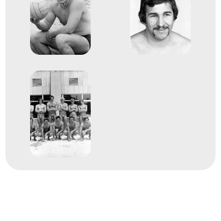
Dr. Sárosi László
Dr. Szívós István Antal
dr. Konrád III. Ferenc
2
férfi vízilabda
1968
1968. okt.
Mexikóváros
Mexikó
XIX. nyári olimpiai játékok
dr. Bodnár András
Dömötör Zoltán
Felkai László
Mayer Mihály
Molnár Endre