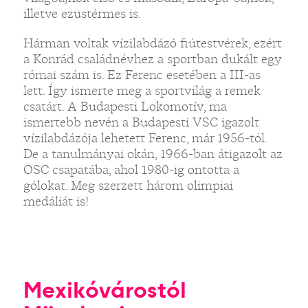
illetve ezüstérmes is.
Hárman voltak vízilabdázó fiútestvérek, ezért
a Konrád családnévhez a sportban dukált egy
római szám is. Ez Ferenc esetében a III-as
lett. Így ismerte meg a sportvilág a remek
csatárt. A Budapesti Lokomotív, ma
ismertebb nevén a Budapesti VSC igazolt
vízilabdázója lehetett Ferenc, már 1956-tól.
De a tanulmányai okán, 1966-ban átigazolt az
OSC csapatába, ahol 1980-ig ontotta a
gólokat. Meg szerzett három olimpiai
medáliát is!
Mexikóvárostól