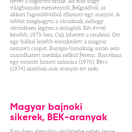
nevét a fogorvos úrnak. Az első nagy
világbajnoki eseményről, Belgrádból, az
akkori Jugoszláviából elhozott egy aranyat. A
többit meghagyta a társaknak, nehogy
sértődésen legyen a dologból. Két évvel
később, 1975-ben, Cali lehetett a rendező. Ott
egy fokkal lejjebb ereszkedett a magyar
nemzeti csapat. Európa-bajnokság során sem
maradhatott medália nélkül Ferenc. Barcelona
egy ezüstöt hozott számára (1970), Bécs
(1974) azonban már aranyat ért neki.
Magyar bajnoki
sikerek, BEK-aranyak
Egy ilyen életpálya részleteibe nehéz lenne