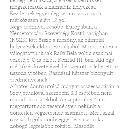
kétség nem akadt, a 9:4-es sikerünkkel
megszereztük a harmadik helyezést.
Kezdetnek egyénileg sem rossz a nyolc
mérkőzésen elért 12 gól.
Négy idénnyel később, Európában, a
Németországi Szövetségi Köztársaságban
(NSZK) jött össze a mezőny, az olimpiai
helyezések eldöntése céljából. Münchenben a
válogatottunknak Rajki Béla volt a szakmai
vezetője. Ő is bízott Konrád III-ban. Aki egy
mérkőzés kivételével, hétszer ott is lehetett az
uszoda vízében. Ráadásul hétszer bizonyult
eredményesnek.
A hatos döntő utolsó magyar összecsapásán, a
Szovjetunióval szembeni 3:3 esetében nem
maradt ki a játékból. A szeptember 4-én
megtartott sporteseményen nekünk a
döntetlen végzetesnek számított. Mert azzal,
rosszabb gólkülönbséggel lecsúsztunk a
dobogó legfelsőbb fokáról. Második