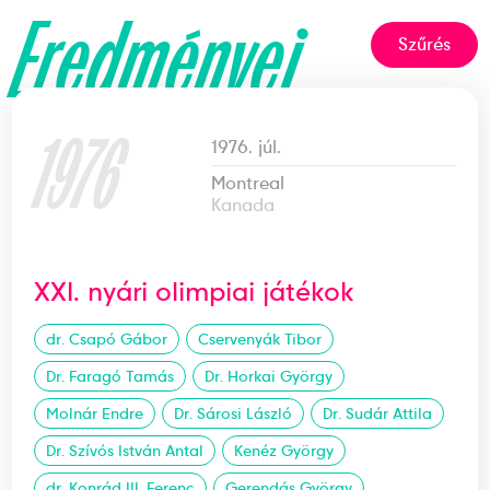
Eredményei
Szűrés
1976
1976. júl.
Montreal
Kanada
XXI. nyári olimpiai játékok
dr. Csapó Gábor
Cservenyák Tibor
Dr. Faragó Tamás
Dr. Horkai György
Molnár Endre
Dr. Sárosi László
Dr. Sudár Attila
Dr. Szívós István Antal
Kenéz György
dr. Konrád III. Ferenc
Gerendás György