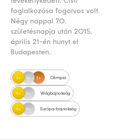
tevékenykedett. Civil
foglalkozása fogorvos volt.
Négy nappal 70.
születésnapja után 2015.
április 21-én hunyt el
Budapesten.
Olimpia
1
1
1
Világbajnokság
1
1
Európa-bajnokság
1
1