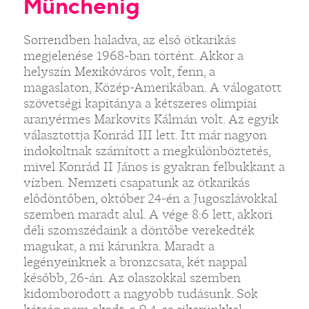
Münchenig
Sorrendben haladva, az első ötkarikás
megjelenése 1968-ban történt. Akkor a
helyszín Mexikóváros volt, fenn, a
magaslaton, Közép-Amerikában. A válogatott
szövetségi kapitánya a kétszeres olimpiai
aranyérmes Markovits Kálmán volt. Az egyik
választottja Konrád III lett. Itt már nagyon
indokoltnak számított a megkülönböztetés,
mivel Konrád II János is gyakran felbukkant a
vízben. Nemzeti csapatunk az ötkarikás
elődöntőben, október 24-én a Jugoszlávokkal
szemben maradt alul. A vége 8:6 lett, akkori
déli szomszédaink a döntőbe verekedték
magukat, a mi kárunkra. Maradt a
legényeinknek a bronzcsata, két nappal
később, 26-án. Az olaszokkal szemben
kidomborodott a nagyobb tudásunk. Sok