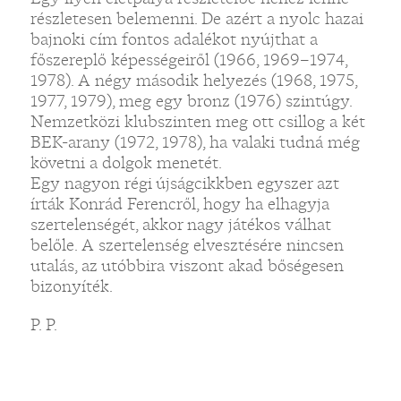
részletesen belemenni. De azért a nyolc hazai
bajnoki cím fontos adalékot nyújthat a
főszereplő képességeiről (1966, 1969–1974,
1978). A négy második helyezés (1968, 1975,
1977, 1979), meg egy bronz (1976) szintúgy.
Nemzetközi klubszinten meg ott csillog a két
BEK-arany (1972, 1978), ha valaki tudná még
követni a dolgok menetét.
Egy nagyon régi újságcikkben egyszer azt
írták Konrád Ferencről, hogy ha elhagyja
szertelenségét, akkor nagy játékos válhat
belőle. A szertelenség elvesztésére nincsen
utalás, az utóbbira viszont akad bőségesen
bizonyíték.
P. P.