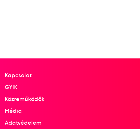
Pócsik Dénes
Dr. Sárosi László
Dr. Steinmetz János
Dr. Szívós István Antal
dr. Konrád III. Ferenc
dr. Konrád II. János
3
férfi vízilabda
1973
Kapcsolat
1973
Belgrád
GYIK
Jugoszlávia
Közreműködők
Média
FINA Világbajnokság
Adatvédelem
dr. Bodnár András
dr. Csapó Gábor
Facebook