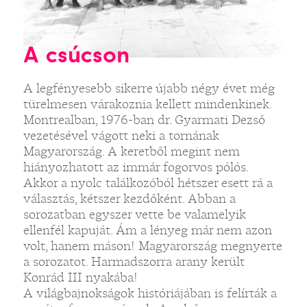
A csúcson
A legfényesebb sikerre újabb négy évet még
türelmesen várakoznia kellett mindenkinek.
Montrealban, 1976-ban dr. Gyarmati Dezső
vezetésével vágott neki a tornának
Magyarország. A keretből megint nem
hiányozhatott az immár fogorvos pólós.
Akkor a nyolc találkozóból hétszer esett rá a
választás, kétszer kezdőként. Abban a
sorozatban egyszer vette be valamelyik
ellenfél kapuját. Ám a lényeg már nem azon
volt, hanem máson! Magyarország megnyerte
a sorozatot. Harmadszorra arany került
Konrád III nyakába!
A világbajnokságok históriájában is felírták a