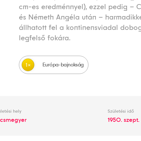
cm-es eredménnyel), ezzel pedig – C
és Németh Angéla után – harmadikk
állhatott fel a kontinensviadal dob
legfelső fokára.
Európa-bajnokság
1
letési hely
Születési idő
csmegyer
1950. szept. 