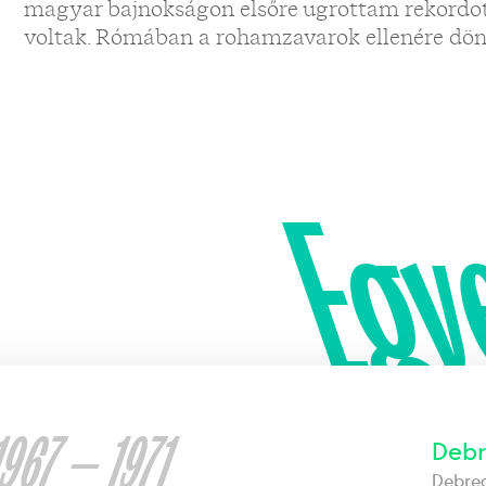
magyar bajnokságon elsőre ugrottam rekordot,
voltak. Rómában a rohamzavarok ellenére dön
Egy
1967 — 1971
Debr
Debre