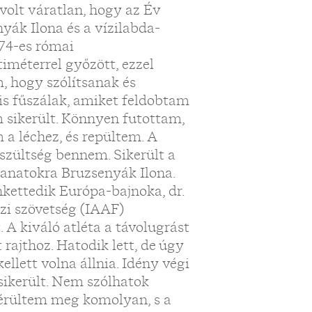
olt váratlan, hogy az Év
yák Ilona és a vízilabda-
974-es római
méterrel győzött, ezzel
m, hogy szólítsanak és
is fűszálak, amiket feldobtam
m sikerült. Könnyen futottam,
a léchez, és repültem. A
szültség bennem. Sikerült a
llanatokra Bruzsenyák Ilona.
nkettedik Európa-bajnoka, dr.
özi szövetség (IAAF)
A kiváló atléta a távolugrást
rajthoz. Hatodik lett, de úgy
llett volna állnia. Idény végi
 sikerült. Nem szólhatok
sérültem meg komolyan, s a