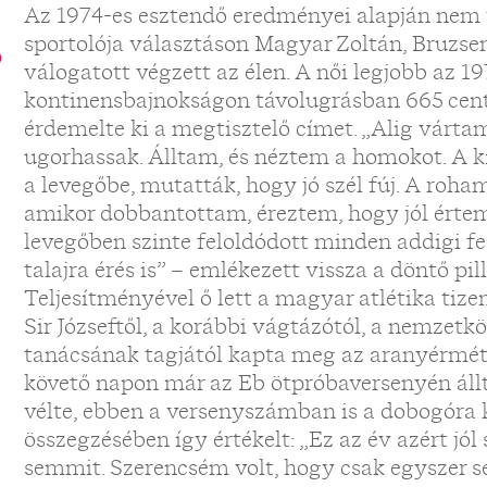
Az 1974-es esztendő eredményei alapján nem v
sportolója választáson Magyar Zoltán, Bruzsen
b
válogatott végzett az élen. A női legjobb az 1
kontinensbajnokságon távolugrásban 665 centi
érdemelte ki a megtisztelő címet. „Alig várta
ugorhassak. Álltam, és néztem a homokot. A k
a levegőbe, mutatták, hogy jó szél fúj. A roha
amikor dobbantottam, éreztem, hogy jól értem 
levegőben szinte feloldódott minden addigi fe
talajra érés is” – emlékezett vissza a döntő pi
Teljesítményével ő lett a magyar atlétika tize
Sir Józseftől, a korábbi vágtázótól, a nemzetk
tanácsának tagjától kapta meg az aranyérmét. 
követő napon már az Eb ötpróbaversenyén állt 
vélte, ebben a versenyszámban is a dobogóra ke
összegzésében így értékelt: „Ez az év azért jól
semmit. Szerencsém volt, hogy csak egyszer 