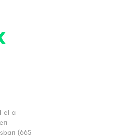
k
 el a
ben
ásban (665