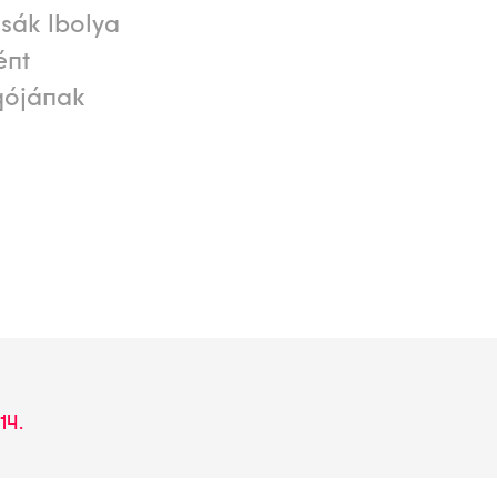
sák Ibolya
ént
ogójának
14.