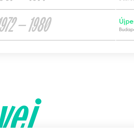
1972 — 1980
Újpe
Budap
yei