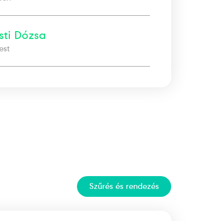
sti Dózsa
est
Szűrés
és rendezés