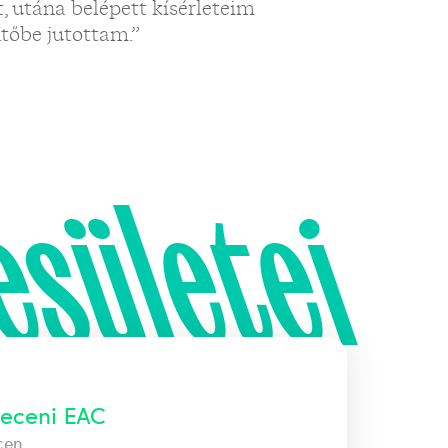
 utána belépett kísérleteim
tőbe jutottam.”
esületei
eceni EAC
cen