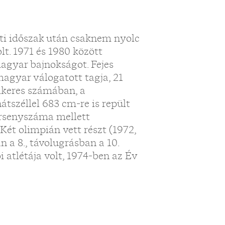
ti időszak után csaknem nyolc
lt. 1971 és 1980 között
agyar bajnokságot. Fejes
agyar válogatott tagja, 21
Sikeres számában, a
átszéllel 683 cm-re is repült
ersenyszáma mellett
 Két olimpián vett részt (1972,
 a 8., távolugrásban a 10.
 atlétája volt, 1974-ben az Év