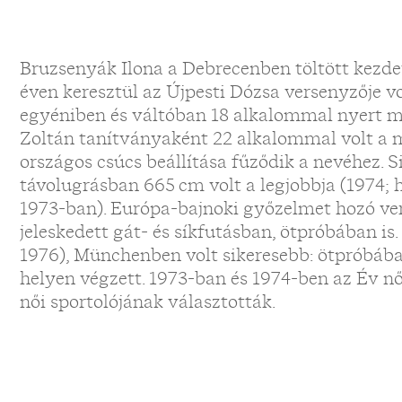
Bruzsenyák Ilona a Debrecenben töltött kezde
éven keresztül az Újpesti Dózsa versenyzője vo
egyéniben és váltóban 18 alkalommal nyert m
Zoltán tanítványaként 22 alkalommal volt a m
országos csúcs beállítása fűződik a nevéhez. 
távolugrásban 665 cm volt a legjobbja (1974; h
1973-ban). Európa-bajnoki győzelmet hozó v
jeleskedett gát- és síkfutásban, ötpróbában is.
1976), Münchenben volt sikeresebb: ötpróbában
helyen végzett. 1973-ban és 1974-ben az Év női
női sportolójának választották.