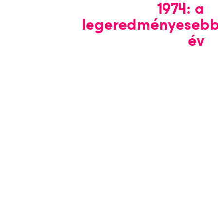
1974: a
legeredményeseb
év