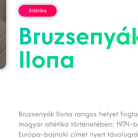
Atlétika
Bruzsenyá
Ilona
Bruzsenyák Ilona rangos helyet foglal
magyar atlétika történetében: 1974-
Európa-bajnoki címet nyert távolugr