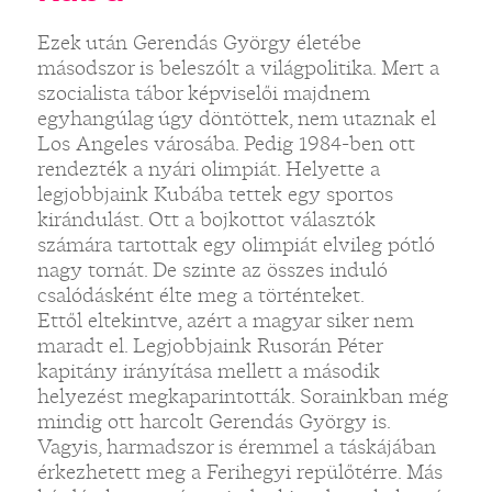
Ezek után Gerendás György életébe
másodszor is beleszólt a világpolitika. Mert a
szocialista tábor képviselői majdnem
egyhangúlag úgy döntöttek, nem utaznak el
Los Angeles városába. Pedig 1984-ben ott
rendezték a nyári olimpiát. Helyette a
legjobbjaink Kubába tettek egy sportos
kirándulást. Ott a bojkottot választók
számára tartottak egy olimpiát elvileg pótló
nagy tornát. De szinte az összes induló
csalódásként élte meg a történteket.
Ettől eltekintve, azért a magyar siker nem
maradt el. Legjobbjaink Rusorán Péter
kapitány irányítása mellett a második
helyezést megkaparintották. Sorainkban még
mindig ott harcolt Gerendás György is.
Vagyis, harmadszor is éremmel a táskájában
érkezhetett meg a Ferihegyi repülőtérre. Más