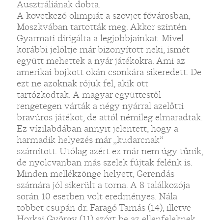
Ausztráliának dobta.
A következő olimpiát a szovjet fővárosban,
Moszkvában tartották meg. Akkor szintén
Gyarmati dirigálta a legjobbjainkat. Mivel
korábbi jelöltje már bizonyított neki, ismét
együtt mehettek a nyár játékokra. Ami az
amerikai bojkott okán csonkára sikeredett. De
ezt ne azoknak rójuk fel, akik ott
tartózkodtak. A magyar együttestől
rengetegen várták a négy nyárral azelőtti
bravúros játékot, de attól némileg elmaradtak.
Ez vízilabdában annyit jelentett, hogy a
harmadik helyezés már „kudarcnak”
számított. Utólag azért ez már nem úgy tűnik,
de nyolcvanban más szelek fújtak felénk is.
Minden mellékzönge helyett, Gerendás
számára jól sikerült a torna. A 8 találkozója
során 10 esetben volt eredményes. Nála
többet csupán dr. Faragó Tamás (14), illetve
Horkai György (11) szórt be az ellenfeleknek.