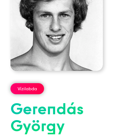
Vízilabda
Gerendás
György