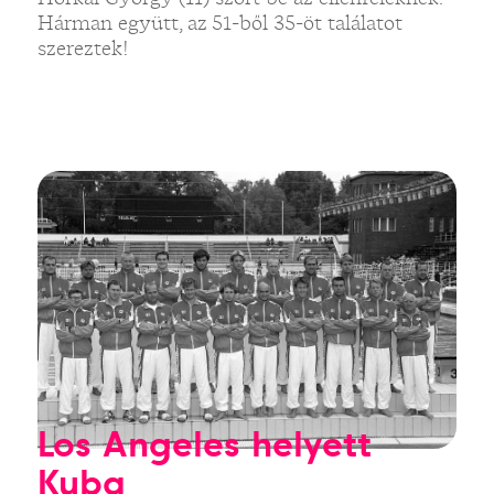
Hárman együtt, az 51-ből 35-öt találatot
szereztek!
Los Angeles helyett
Kuba