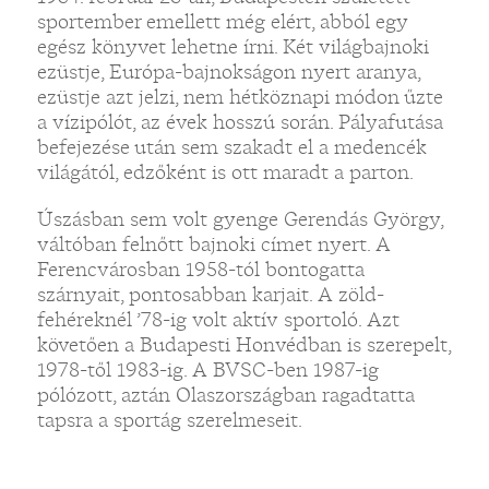
sportember emellett még elért, abból egy
egész könyvet lehetne írni. Két világbajnoki
ezüstje, Európa-bajnokságon nyert aranya,
ezüstje azt jelzi, nem hétköznapi módon űzte
a vízipólót, az évek hosszú során. Pályafutása
befejezése után sem szakadt el a medencék
világától, edzőként is ott maradt a parton.
Úszásban sem volt gyenge Gerendás György,
váltóban felnőtt bajnoki címet nyert. A
Ferencvárosban 1958-tól bontogatta
szárnyait, pontosabban karjait. A zöld-
fehéreknél ’78-ig volt aktív sportoló. Azt
követően a Budapesti Honvédban is szerepelt,
1978-től 1983-ig. A BVSC-ben 1987-ig
pólózott, aztán Olaszországban ragadtatta
tapsra a sportág szerelmeseit.