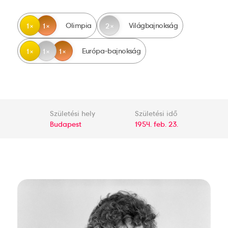
Olimpia
Világbajnokság
1
1
2
Európa-bajnokság
1
1
1
Születési hely
Születési idő
Budapest
1954. feb. 23.