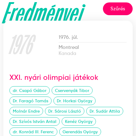
Eredményei
Szűrés
1976
1976. júl.
Montreal
Kanada
XXI. nyári olimpiai játékok
dr. Csapó Gábor
Cservenyák Tibor
Dr. Faragó Tamás
Dr. Horkai György
Molnár Endre
Dr. Sárosi László
Dr. Sudár Attila
Dr. Szívós István Antal
Kenéz György
dr. Konrád III. Ferenc
Gerendás György