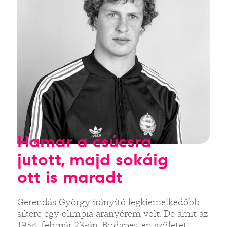
Hamar a csúcsra
jutott, majd sokáig
ott is maradt
Gerendás György irányító legkiemelkedőbb
sikere egy olimpia aranyérem volt. De amit az
1954. február 23-án, Budapesten született