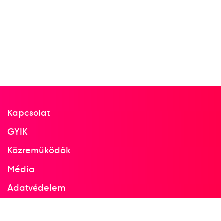
Dr. Szívós István Antal
Kenéz György
Gerendás György
2
férfi vízilabda
1982
Kapcsolat
1982
Guayaquil
GYIK
Ecuador
Közreműködők
Média
FINA Világbajnokság
Adatvédelem
dr. Csapó Gábor
Cservenyák Tibor
Facebook
Dr. Horkai György
Kis István
Kuncz László