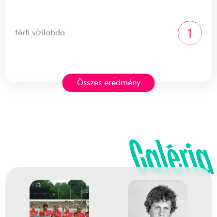
1
férfi vízilabda
1980
1980. júl.
Összes eredmény
Moszkva
Szovjetunió
Galéria
XXII. nyári olimpiai játékok
dr. Csapó Gábor
Dr. Faragó Tamás
Hauszler Károly
Dr. Horkai György
Kis István
Kuncz László
Molnár Endre
Dr. Sudár Attila
Dr. Szívós István Antal
Udvardi István