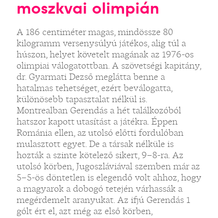
moszkvai olimpián
A 186 centiméter magas, mindössze 80
kilogramm versenysúlyú játékos, alig túl a
húszon, helyet követelt magának az 1976-os
olimpiai válogatottban. A szövetségi kapitány,
dr. Gyarmati Dezső meglátta benne a
hatalmas tehetséget, ezért beválogatta,
különösebb tapasztalat nélkül is.
Montrealban Gerendás a hét találkozóból
hatszor kapott utasítást a játékra. Éppen
Románia ellen, az utolsó előtti fordulóban
mulasztott egyet. De a társak nélküle is
hozták a szinte kötelező sikert, 9–8-ra. Az
utolsó körben, Jugoszláviával szemben már az
5–5-ös döntetlen is elegendő volt ahhoz, hogy
a magyarok a dobogó tetején várhassák a
megérdemelt aranyukat. Az ifjú Gerendás 1
gólt ért el, azt még az első körben,