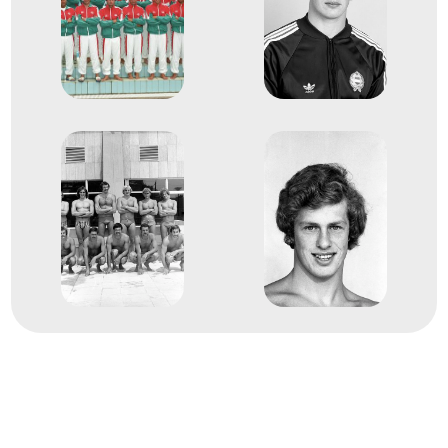
Gerendás György
3
férfi vízilabda
1978
1978
Nyugat-Berlin
Német Szövetségi
Köztársaság
FINA Világbajnokság
dr. Csapó Gábor
Dr. Faragó Tamás
Dr. Horkai György
Dr. Magas István
Molnár Endre
Dr. Sudár Attila