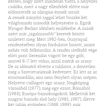
kérdés, hogy azért mindenki tudta, a helyezés
csalóka, mert a nagy ellenfelek előtte már
eldöntötték az olimpiai érmek sorsát.
A remek irányító joggal lehet büszke két
világbajnoki második helyezésére is. Egyik
Nyugat-Berlint idézheti emlékeibe. A másik
azért már „izgalmasabb” keretek között
született meg. Mert 1982-ben, Guayaquil
rendezésében olyan fordulatot hozott, amire
nehéz volt felkészülni. A rendes játékidő vége
előtt pont Gerendás vágott be egy gólt,
amivel 8–7 lett volna, azzal miénk az arany.
De az időmérő elvette a találatot, a döntetlen
meg a Szovjetuniónak kedvezett. Ez lett az az
ezüstmedália, ami nem fénylett olyan szépen.
Helyette csillogott egy arany, Jöngköping
városából (1977), meg egy ezüst, Rómából
(1983), Európa-bajnokságokról. Mellettük két
magyar bajnoki első hely (1985, 1987), illetve
két talján győzelem (1988, 1989), már