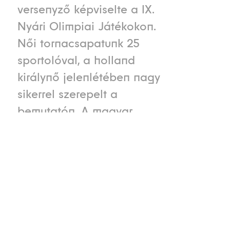
versenyző képviselte a IX.
Nyári Olimpiai Játékokon.
Női tornacsapatunk 25
sportolóval, a holland
királynő jelenlétében nagy
sikerrel szerepelt a
bemutatón. A magyar
csapat Amszterdamban 5
arany- és 5 ezüstérmet
szerzett, nemzetünk az
éremtáblázaton a 9., a
nem hivatalos
pontversenyben a 11.
helyen végzett.