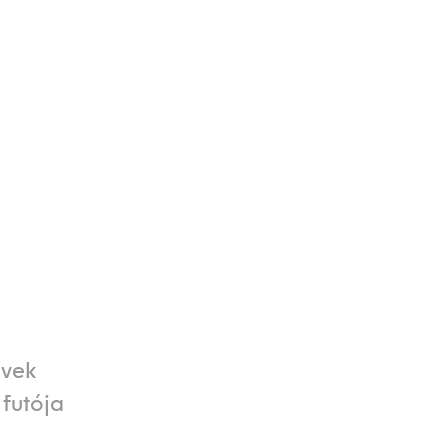
évek
futója