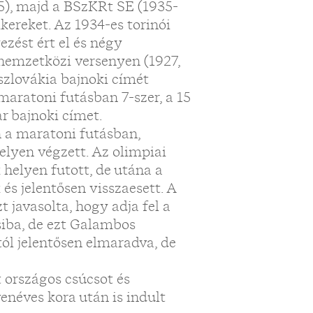
5), majd a BSzKRt SE (1935-
ikereket. Az 1934-es torinói
zést ért el és négy
nemzetközi versenyen (1927,
szlovákia bajnoki címét
 maratoni futásban 7-szer, a 15
r bajnoki címet.
 a maratoni futásban,
elyen végzett. Az olimpiai
helyen futott, de utána a
 és jelentősen visszaesett. A
t javasolta, hogy adja fel a
csiba, de ezt Galambos
tól jelentősen elmaradva, de
t országos csúcsot és
enéves kora után is indult