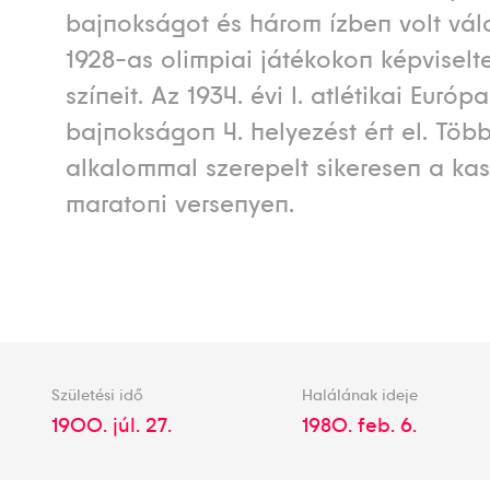
bajnokságot és három ízben volt vál
1928-as olimpiai játékokon képvisel
színeit. Az 1934. évi I. atlétikai Európ
bajnokságon 4. helyezést ért el. Töb
alkalommal szerepelt sikeresen a kas
maratoni versenyen.
Születési idő
Halálának ideje
1900. júl. 27.
1980. feb. 6.