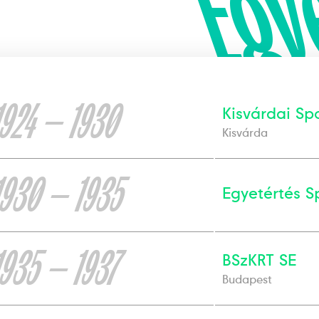
Egy
1924 — 1930
Kisvárdai Sp
Kisvárda
1930 — 1935
Egyetértés S
1935 — 1937
BSzKRT SE
Budapest