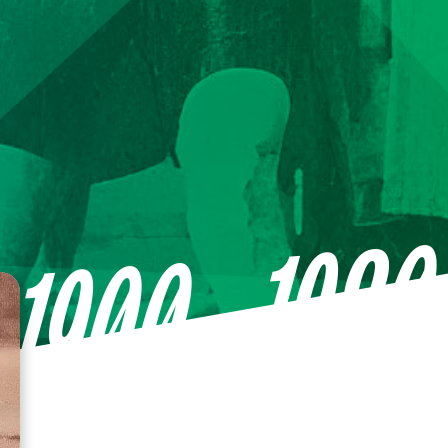
—1980
1900