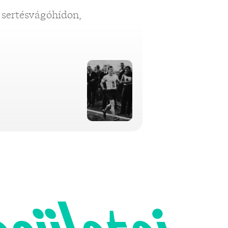
 sertésvágóhídon,