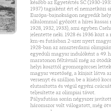
később az Egyetértés SC (1930-193
1937) tagjaként ért el nemzetközi s
Európa-bajnokságon negyedik helye
alkalommal győzött a híres kassai 
1928, 1932, 1933), ami egyben Cseh
jelentette neki. 1928 és 1936 közt a
km-es futásban 2-szer nyert magya
1928-ban az amszterdami olimpián
egyedüli magyar indulóként a 49. h
maratonon féltávnál még az ötödik 
helyi koszttól gyomorgörcsei lettek
magyar vezetőség, a kínjait látva az
versenyt és szálljon be a kísérő ko
elutasította és végül egyéni csúcsá
teljesítette az olimpiai távot.
Pályafutása során négyszer javítot
háromszor volt válogatott, még ötv