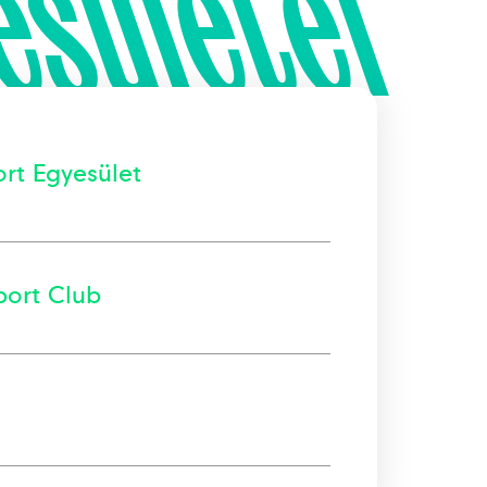
esületei
ort Egyesület
port Club