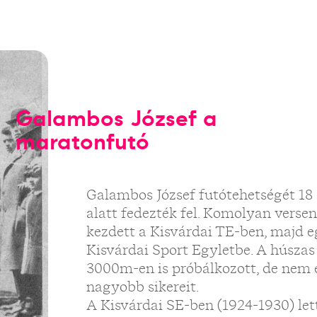
Galambos József a
maratonfutó
Galambos József futótehetségét 18 
alatt fedezték fel. Komolyan verse
kezdett a Kisvárdai TE-ben, majd e
Kisvárdai Sport Egyletbe. A húsza
3000m-en is próbálkozott, de nem e
nagyobb sikereit.
A Kisvárdai SE-ben (1924-1930) lett