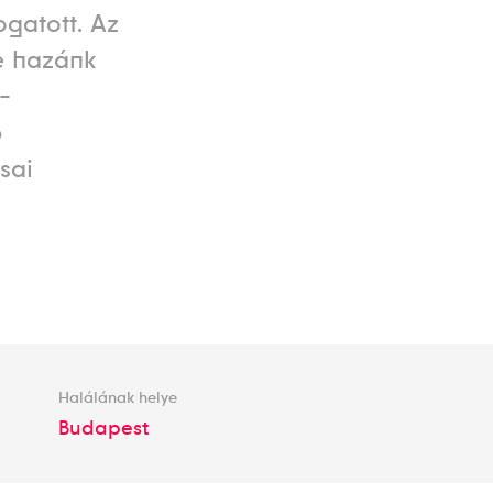
ogatott. Az
te hazánk
a-
b
sai
Halálának helye
Budapest