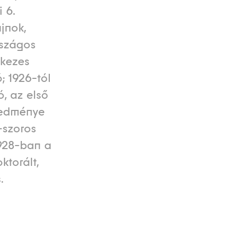
 6.
jnok,
rszágos
tkezes
; 1926-tól
ó, az első
eredménye
-szoros
1928-ban a
ktorált,
.