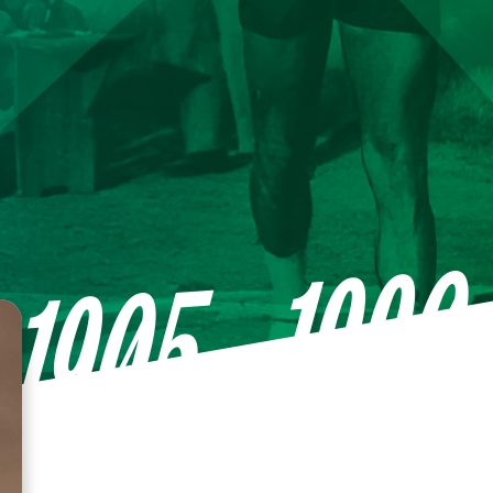
—1990
1905