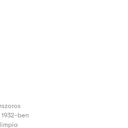
mszoros
, 1932-ben
limpia