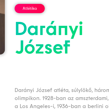
Atlétika
Darányi
József
Darányi József atléta, súlylökő, háro
olimpikon. 1928-ban az amszterdami
a Los Angeles-i, 1936-ban a berlini o