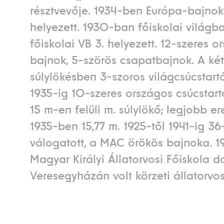
résztvevője. 1934-ben Európa-bajnoki
helyezett. 1930-ban főiskolai világba
főiskolai VB 3. helyezett. 12-szeres o
bajnok, 5-szörös csapatbajnok. A ké
súlylökésben 3-szoros világcsúcstartó
1935-ig 10-szeres országos csúcstart
15 m-en felüli m. súlylökő; legjobb 
1935-ben 15,77 m. 1925-től 1941-ig 36
válogatott, a MAC örökös bajnoka. 
Magyar Királyi Állatorvosi Főiskola do
Veresegyházán volt körzeti állatorvos