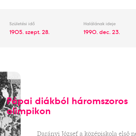
Születési idő
Halálának ideje
1905. szept. 28.
1990. dec. 23.
Pápai diákból háromszoros
olimpikon
Darányi József a középiskola első n