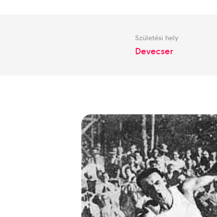
Születési hely
Devecser