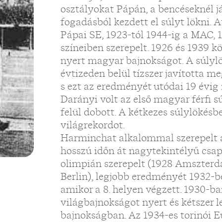
osztályokat Pápán, a bencéseknél j
fogadásból kezdett el súlyt lökni. A
Pápai SE, 1923-tól 1944-ig a MAC, 1
színeiben szerepelt. 1926 és 1939 k
nyert magyar bajnokságot. A súlyl
évtizeden belül tízszer javította me
s ezt az eredményét utódai 19 évi
Darányi volt az első magyar férfi s
felül dobott. A kétkezes súlylökésbe
világrekordot.
Harminchat alkalommal szerepelt 
hosszú időn át nagytekintélyű csap
olimpián szerepelt (1928 Amszterd
Berlin), legjobb eredményét 1932-b
amikor a 8. helyen végzett. 1930-b
világbajnokságot nyert és kétszer le
bajnokságban. Az 1934-es torinói 