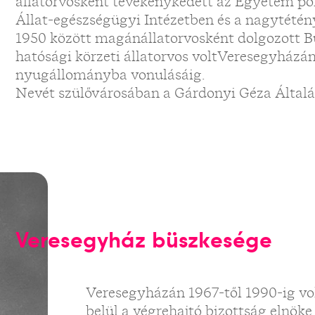
állatorvosként tevékenykedett az Egyetem pol
Állat-egészségügyi Intézetben és a nagytétény
1950 között magánállatorvosként dolgozott Bu
hatósági körzeti állatorvos voltVeresegyházán
nyugállományba vonulásáig.
Nevét szülővárosában a Gárdonyi Géza Általán
Veresegyház büszkesége
Veresegyházán 1967-től 1990-ig vol
belül a végrehajtó bizottság elnöke