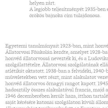
helyen zárt.
A legjobb teljesítményét 1935-ben é
örökös bajnoka cím tulajdonosa.
Egyetemi tanulmányait 1923-ban, mint honvé
Állatorvosi Főiskolán kezdte, amelyet 1928-ba
honvéd állatorvossá nevezték ki, és a Ludovi
szolgálattételre. Állatorvosi szolgálatának ell
atlétikát oktatott. 1938-ban a felvidéki, 1940-
műveletekben vett részt, mint alakulatot veze
honvéd állatorvos őrnagyi rangot kapott. 194
hadosztály összes alakulatával francia, majd 
1946 decemberében került haza, itthon tartal
saját kérésére katonai szolgálaton kívüli állo