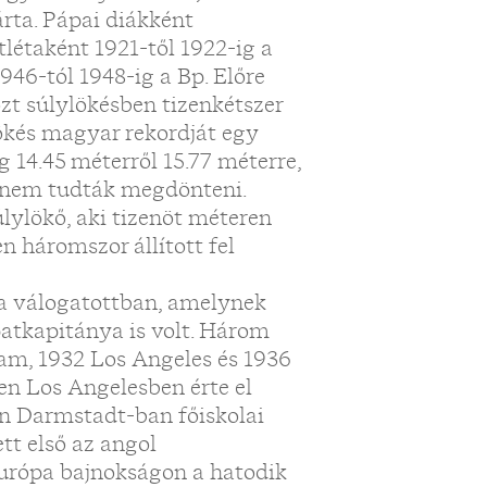
árta. Pápai diákként
tlétaként 1921-től 1922-ig a
946-tól 1948-ig a Bp. Előre
özt súlylökésben tizenkétszer
ökés magyar rekordját egy
g 14.45 méterről 15.77 méterre,
g nem tudták megdönteni.
úlylökő, aki tizenöt méteren
n háromszor állított fel
a válogatottban, amelynek
atkapitánya is volt. Három
am, 1932 Los Angeles és 1936
en Los Angelesben érte el
an Darmstadt-ban főiskolai
tt első az angol
Európa bajnokságon a hatodik