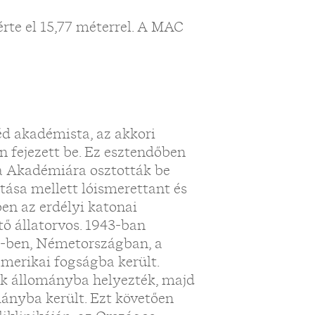
rte el 15,77 méterrel. A MAC
d akadémista, az akkori
n fejezett be. Ez esztendőben
ka Akadémiára osztották be
átása mellett lóismerettant és
ben az erdélyi katonai
tő állatorvos. 1943-ban
5-ben, Németországban, a
amerikai fogságba került.
ék állományba helyezték, majd
mányba került. Ezt követően