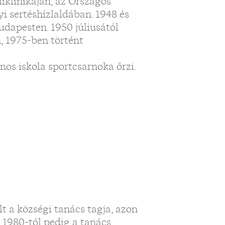
iklinikáján, az Országos
i sertéshízlaldában. 1948 és
dapesten. 1950 júliusától
, 1975-ben történt
os iskola sportcsarnoka őrzi.
t a községi tanács tagja, azon
, 1980-tól pedig a tanács