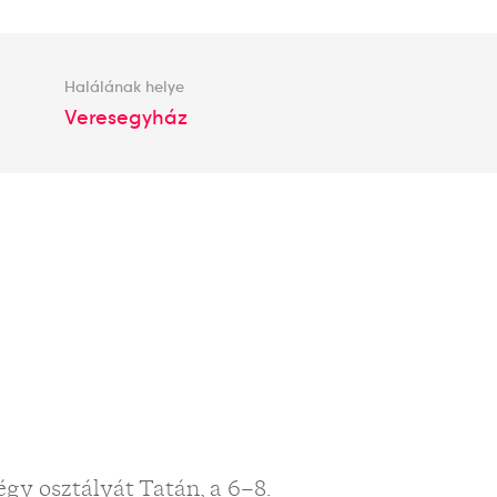
Halálának helye
Veresegyház
égy osztályát Tatán, a 6–8.