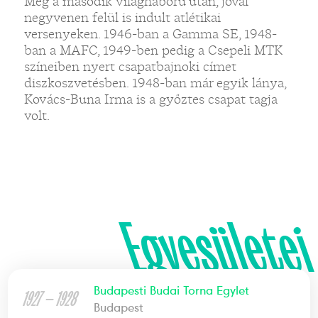
Még a második világháború után, jóval
negyvenen felül is indult atlétikai
versenyeken. 1946-ban a Gamma SE, 1948-
ban a MAFC, 1949-ben pedig a Csepeli MTK
színeiben nyert csapatbajnoki címet
diszkoszvetésben. 1948-ban már egyik lánya,
Kovács-Buna Irma is a győztes csapat tagja
volt.
Egyesületei
Budapesti Budai Torna Egylet
1927 — 1928
Budapest