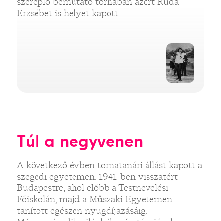
szereplő bemutató tornában azért Ruda
Erzsébet is helyet kapott.
Túl a negyvenen
A következő évben tornatanári állást kapott a
szegedi egyetemen. 1941-ben visszatért
Budapestre, ahol előbb a Testnevelési
Főiskolán, majd a Műszaki Egyetemen
tanított egészen nyugdíjazásáig.