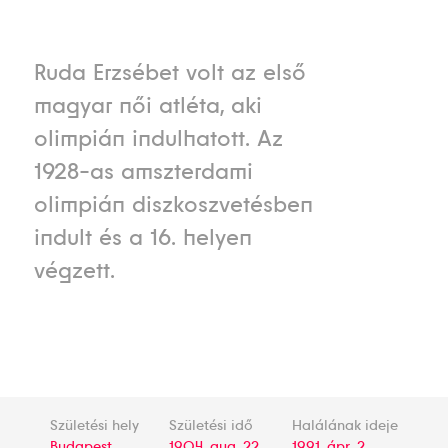
Ruda Erzsébet volt az első
magyar női atléta, aki
olimpián indulhatott. Az
1928-as amszterdami
olimpián diszkoszvetésben
indult és a 16. helyen
végzett.
Születési hely
Születési idő
Halálának ideje
Budapest
1904. aug. 22.
1991. ápr. 2.