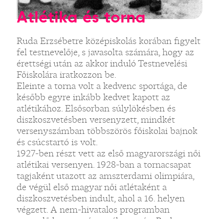
Atlétika és torna
Ruda Erzsébetre középiskolás korában figyelt
fel testnevelője, s javasolta számára, hogy az
érettségi után az akkor induló Testnevelési
Főiskolára iratkozzon be.
Eleinte a torna volt a kedvenc sportága, de
később egyre inkább kedvet kapott az
atlétikához. Elsősorban súlylökésben és
diszkoszvetésben versenyzett, mindkét
versenyszámban többszörös főiskolai bajnok
és csúcstartó is volt.
1927-ben részt vett az első magyarországi női
atlétikai versenyen. 1928-ban a tornacsapat
tagjaként utazott az amszterdami olimpiára,
de végül első magyar női atlétaként a
diszkoszvetésben indult, ahol a 16. helyen
végzett. A nem-hivatalos programban