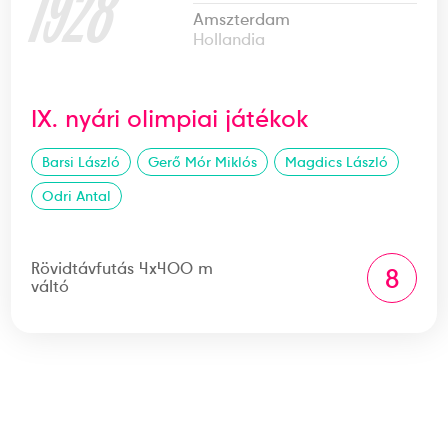
1928
Amszterdam
Hollandia
IX. nyári olimpiai játékok
Barsi László
Gerő Mór Miklós
Magdics László
Odri Antal
Rövidtávfutás 4x400 m
8
váltó