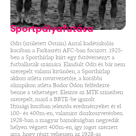
Sportpályafutása
Odri (született Ostián) Antal kadétiskolás
korában a Farkasréti AFC-ban focizott. 1925-
ben a Sporthírlap kiírt egy futóversenyt a
futballisták számára. Elindult Odri és bár nem
szerepelt valami kitűnően, a Sporthírlap
akkori atléta rovatvezetője, a korábbi
olimpikon atléta Bodor Ödön felfedezte
benne a tehetséget. Eleinte az MTK színeiben
szerepelt, majd a BBTE-be igazolt.
Ifjúsági korában jelentős eredményeket ér el
100- és 400m-en, valamint diszkoszvetésben.
1928-ban a magyar bajnokságban negyedik
helyen végzett 400m-en, így jogot szerzett
arra, hogy részt vehessen az 1928-as