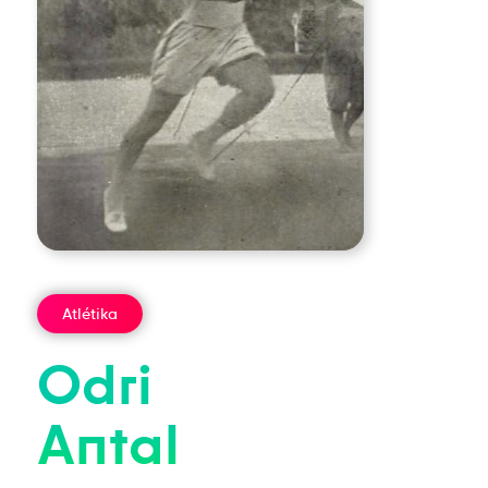
Atlétika
Odri
Antal