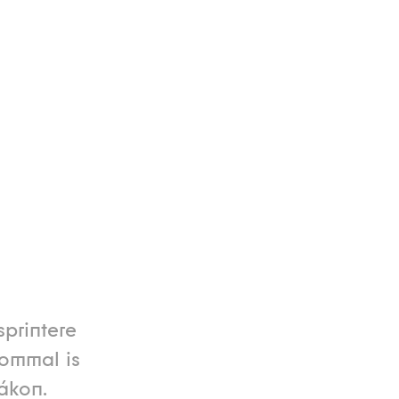
printere
lommal is
ákon.