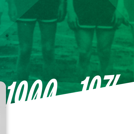
—1974
1900