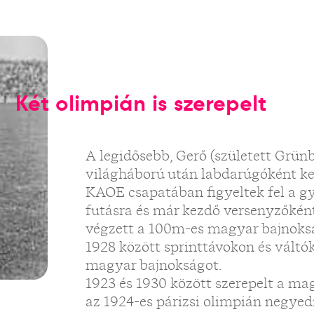
Két olimpián is szerepelt
A legidősebb, Gerő (született Grünb
világháború után labdarúgóként ke
KAOE csapatában figyeltek fel a gy
futásra és már kezdő versenyzőkén
végzett a 100m-es magyar bajnoksá
1928 között sprinttávokon és váltó
magyar bajnokságot.
1923 és 1930 között szerepelt a ma
az 1924-es párizsi olimpián negyed