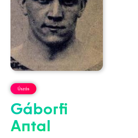
Úszás
Gáborfi
Antal