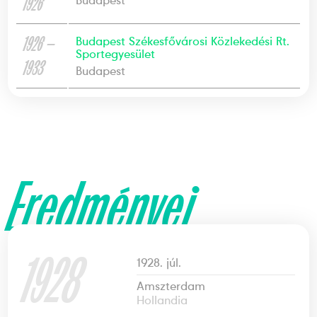
1926
Budapest
1926 —
Budapest Székesfővárosi Közlekedési Rt.
Sportegyesület
1933
Budapest
Eredményei
1928
1928. júl.
Amszterdam
Hollandia