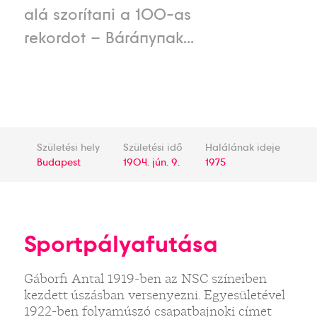
alá szorítani a 100-as
rekordot – Báránynak...
Születési hely
Születési idő
Halálának ideje
Budapest
1904. jún. 9.
1975
Sportpályafutása
Gáborfi Antal 1919-ben az NSC színeiben
kezdett úszásban versenyezni. Egyesületével
1922-ben folyamúszó csapatbajnoki címet