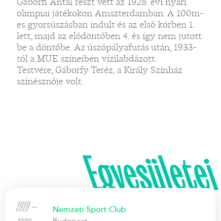
Gáborfi Antal részt vett az 1928. évi nyári
olimpiai játékokon Amszterdamban. A 100m-
es gyorsúszásban indult és az első körben 1.
lett, majd az elődöntőben 4. és így nem jutott
be a döntőbe. Az úszópályafutás után, 1933-
tól a MUE színeiben vízilabdázott.
Testvére, Gáborfy Teréz, a Király Színház
színésznője volt.
Egyesületei
1919 —
Nemzeti Sport Club