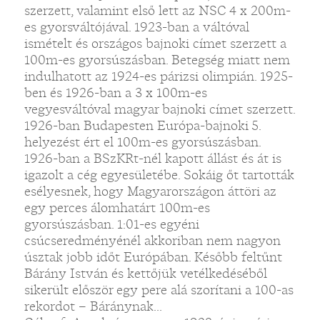
szerzett, valamint első lett az NSC 4 x 200m-
es gyorsváltójával. 1923-ban a váltóval
ismételt és országos bajnoki címet szerzett a
100m-es gyorsúszásban. Betegség miatt nem
indulhatott az 1924-es párizsi olimpián. 1925-
ben és 1926-ban a 3 x 100m-es
vegyesváltóval magyar bajnoki címet szerzett.
1926-ban Budapesten Európa-bajnoki 5.
helyezést ért el 100m-es gyorsúszásban.
1926-ban a BSzKRt-nél kapott állást és át is
igazolt a cég egyesületébe. Sokáig őt tartották
esélyesnek, hogy Magyarországon áttöri az
egy perces álomhatárt 100m-es
gyorsúszásban. 1:01-es egyéni
csúcseredményénél akkoriban nem nagyon
úsztak jobb időt Európában. Később feltűnt
Bárány István és kettőjük vetélkedéséből
sikerült először egy pere alá szorítani a 100-as
rekordot – Báránynak...