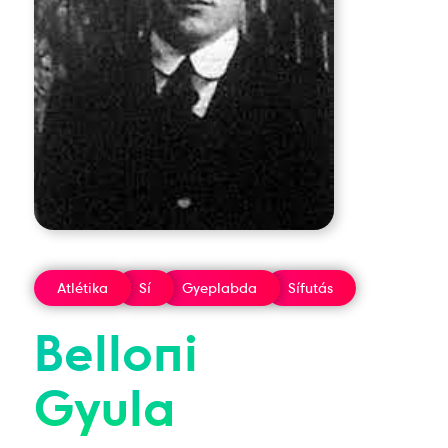
Atlétika
Sí
Gyeplabda
Sífutás
Belloni
Gyula