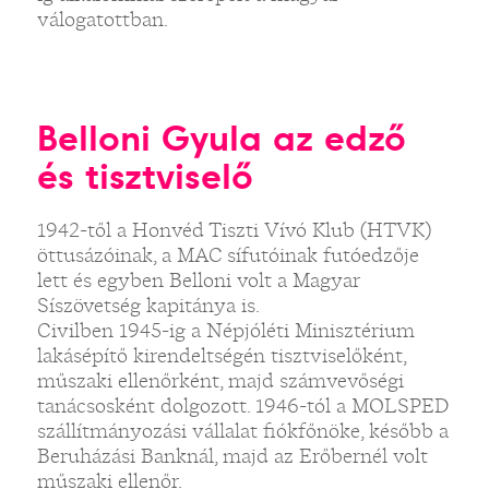
válogatottban.
Belloni Gyula az edző
és tisztviselő
1942-től a Honvéd Tiszti Vívó Klub (HTVK)
öttusázóinak, a MAC sífutóinak futóedzője
lett és egyben Belloni volt a Magyar
Síszövetség kapitánya is.
Civilben 1945-ig a Népjóléti Minisztérium
lakásépítő kirendeltségén tisztviselőként,
műszaki ellenőrként, majd számvevőségi
tanácsosként dolgozott. 1946-tól a MOLSPED
szállítmányozási vállalat fiókfőnöke, később a
Beruházási Banknál, majd az Erőbernél volt
műszaki ellenőr.