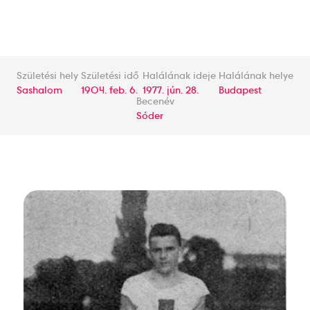
Születési hely
Születési idő
Halálának ideje
Halálának helye
Sashalom
1904. feb. 6.
1977. jún. 28.
Budapest
Becenév
Sóder