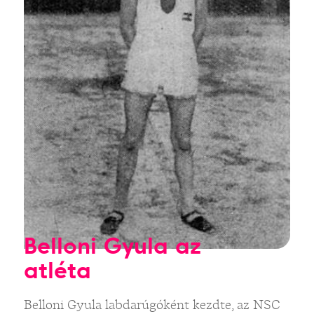
Belloni Gyula az
atléta
Belloni Gyula labdarúgóként kezdte, az NSC