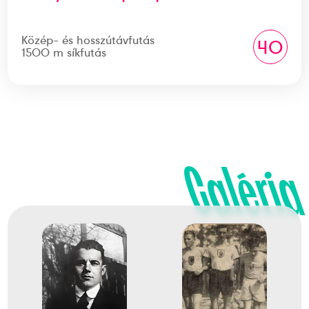
Közép- és hosszútávfutás
40
1500 m síkfutás
Galéria