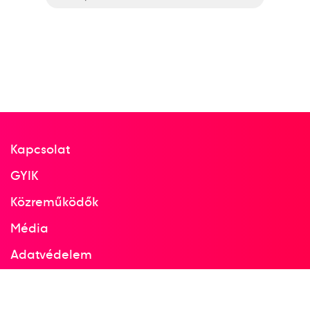
Kapcsolat
GYIK
Közreműködők
Média
Adatvédelem
Facebook
Instagram