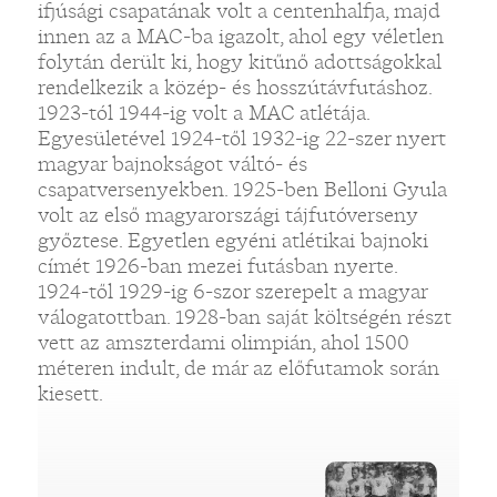
ifjúsági csapatának volt a centenhalfja, majd
innen az a MAC-ba igazolt, ahol egy véletlen
folytán derült ki, hogy kitűnő adottságokkal
rendelkezik a közép- és hosszútávfutáshoz.
1923-tól 1944-ig volt a MAC atlétája.
Egyesületével 1924-től 1932-ig 22-szer nyert
magyar bajnokságot váltó- és
csapatversenyekben. 1925-ben Belloni Gyula
volt az első magyarországi tájfutóverseny
győztese. Egyetlen egyéni atlétikai bajnoki
címét 1926-ban mezei futásban nyerte.
1924-től 1929-ig 6-szor szerepelt a magyar
válogatottban. 1928-ban saját költségén részt
vett az amszterdami olimpián, ahol 1500
méteren indult, de már az előfutamok során
kiesett.