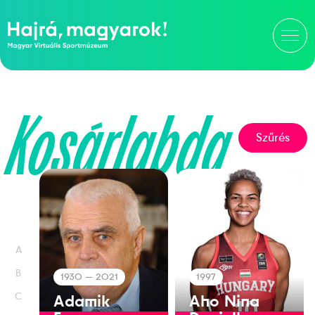
Kosárlabda
Szűrés
A
B
1930
— 2021
1997
C
Adamik
Aho Nina