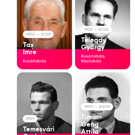
1927
— 2022
1930
— 2019
Telegdy
Tax
György
Imre
Kosárlabda,
Kosárlabda
Kézilabda
1924
— 2004
Timár-
1934
Geng
Temesvári
Attila