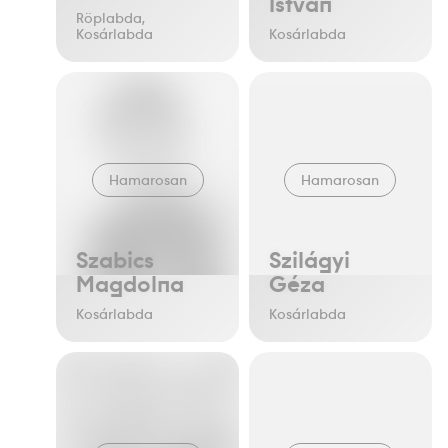
István
Röplabda,
Kosárlabda
Kosárlabda
Hamarosan
Hamarosan
Szabics
Szilágyi
Magdolna
Géza
Kosárlabda
Kosárlabda