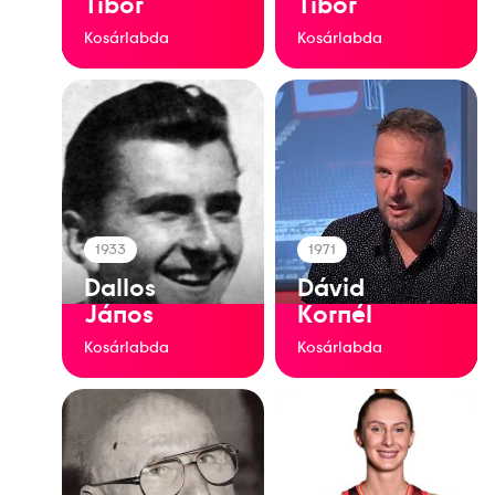
Tibor
Tibor
Kosárlabda
Kosárlabda
1933
1971
Dallos
Dávid
János
Kornél
Kosárlabda
Kosárlabda