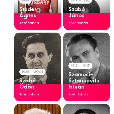
1998
1917
— 1986
Studer
Szabó
Ágnes
János
Kosárlabda
Kosárlabda
1913
— 1945
1926
— 2001
Szamosi-
Szabó
Sztankovits
Ödön
István
Kosárlabda
Kosárlabda