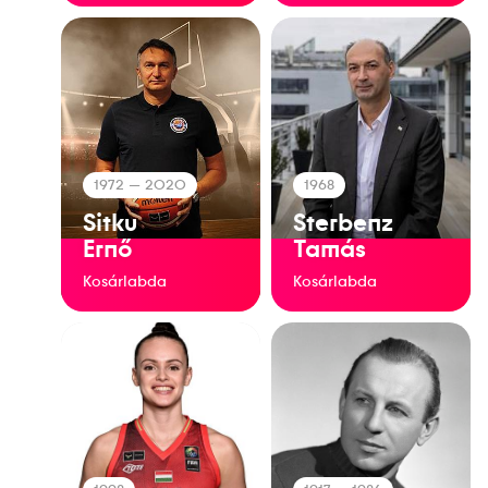
1972
— 2020
1968
Sitku
Sterbenz
Ernő
Tamás
Kosárlabda
Kosárlabda