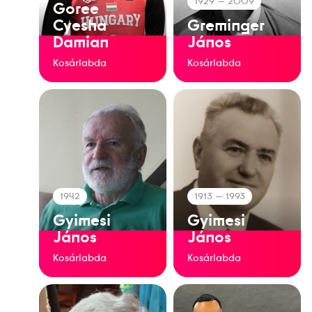
1929
— 2009
Goree
Cyesha
Greminger
Damian
János
Kosárlabda
Kosárlabda
1942
1913
— 1993
Gyimesi
Gyimesi
János
János
Kosárlabda
Kosárlabda