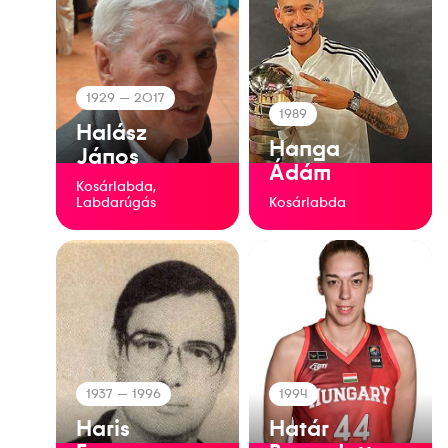
1929
— 2017
1989
Halász
Hanga
János
Ádám
Kosárlabda,
Labdarúgás
Kosárlabda
1937
— 1996
1994
Haris
Határ