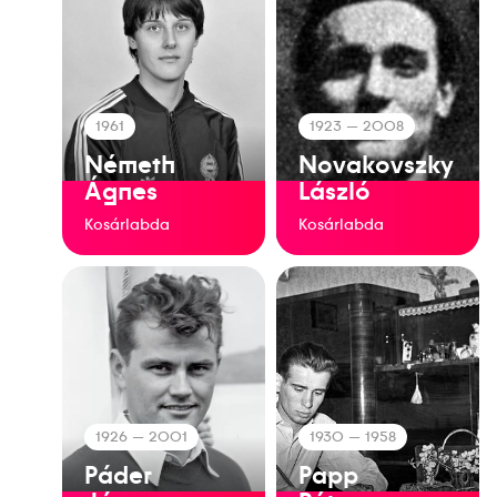
1961
1923
— 2008
Németh
Novakovszky
Ágnes
László
Kosárlabda
Kosárlabda
1926
— 2001
1930
— 1958
Páder
Papp