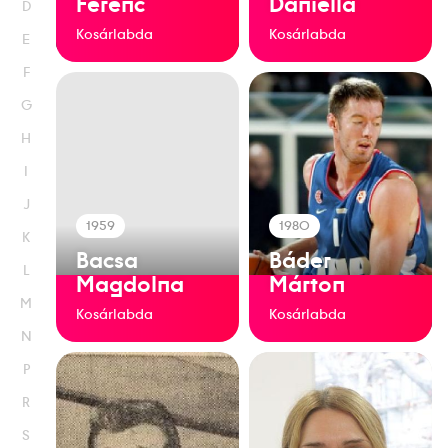
Ferenc
Daniella
D
Kosárlabda
Kosárlabda
E
F
G
H
I
J
1959
1980
K
Bacsa
Báder
L
Magdolna
Márton
M
Kosárlabda
Kosárlabda
N
P
R
S