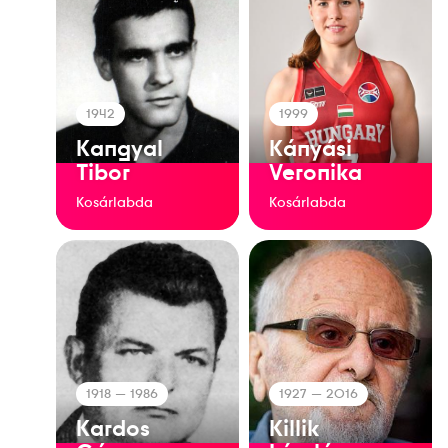
1942
1999
Kangyal
Kányási
Tibor
Veronika
Kosárlabda
Kosárlabda
1918
— 1986
1927
— 2016
Kardos
Killik