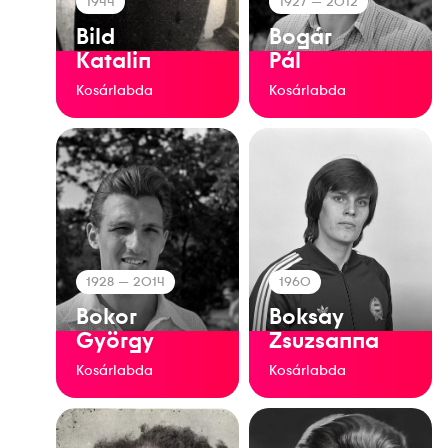
1944
1927
— 2012
Bild
Bogár
Katalin
Pál
Kosárlabda
Kosárlabda
1928
— 2014
1960
Bokor
Boksay
György
Zsuzsanna
Kosárlabda
Kosárlabda