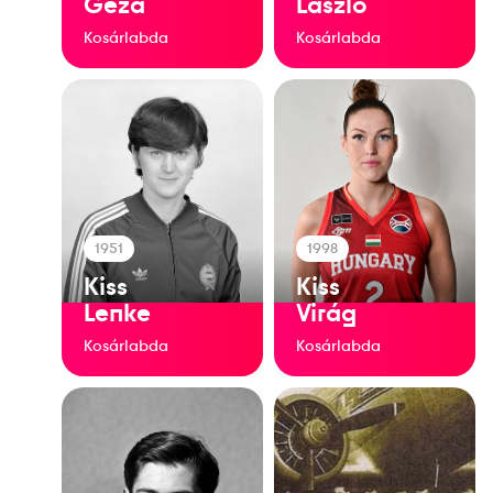
Géza
László
Kosárlabda
Kosárlabda
1951
1998
Kiss
Kiss
Lenke
Virág
Kosárlabda
Kosárlabda