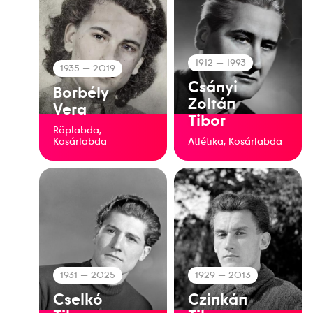
1912
— 1993
1935
— 2019
Csányi
Borbély
Zoltán
Vera
Tibor
Röplabda,
Kosárlabda
Atlétika, Kosárlabda
1931
— 2025
1929
— 2013
Cselkó
Czinkán