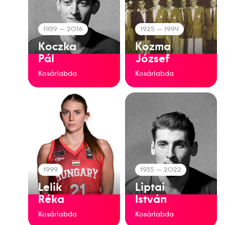
1939
— 2016
1925
— 1994
Koczka
Kozma
Pál
József
Kosárlabda
Kosárlabda
1999
1935
— 2022
Lelik
Liptai
Réka
István
Kosárlabda
Kosárlabda