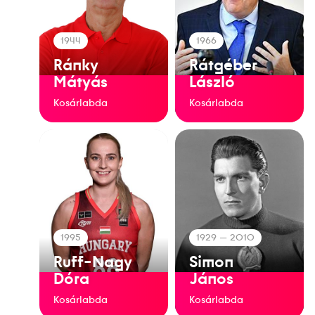
1944
1966
Ránky
Rátgéber
Mátyás
László
Kosárlabda
Kosárlabda
1995
1929
— 2010
Ruff-Nagy
Simon
Dóra
János
Kosárlabda
Kosárlabda