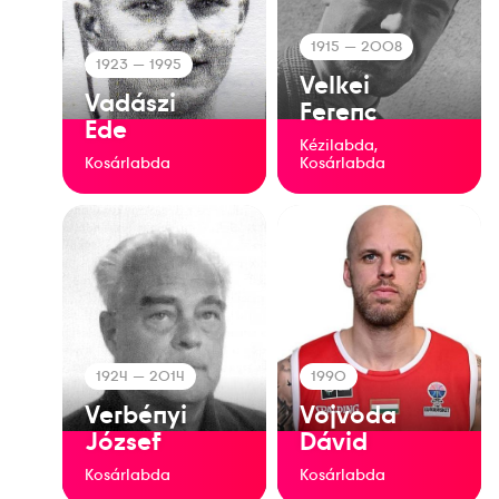
1915
— 2008
1923
— 1995
Velkei
Vadászi
Ferenc
Ede
Kézilabda,
Kosárlabda
Kosárlabda
1924
— 2014
1990
Verbényi
Vojvoda
József
Dávid
Kosárlabda
Kosárlabda