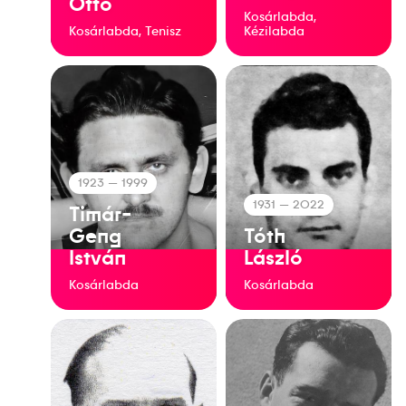
Ottó
Kosárlabda,
Kosárlabda, Tenisz
Kézilabda
1923
— 1999
1931
— 2022
Timár-
Geng
Tóth
István
László
Kosárlabda
Kosárlabda