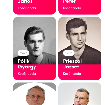
János
Péter
Kosárlabda
Kosárlabda
1939
1942
Pólik
Prieszol
György
József
Kosárlabda
Kosárlabda