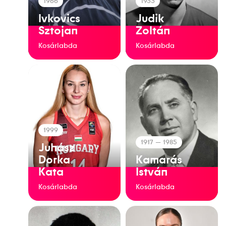
1966
1933
Ivkovics
Judik
Sztojan
Zoltán
Kosárlabda
Kosárlabda
1999
1917
— 1985
Juhász
Dorka
Kamarás
Kata
István
Kosárlabda
Kosárlabda