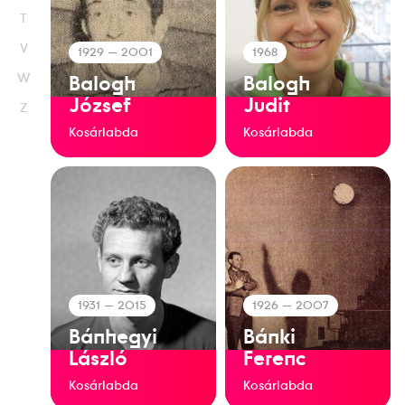
T
V
1929
— 2001
1968
W
Balogh
Balogh
József
Judit
Z
Kosárlabda
Kosárlabda
1931
— 2015
1926
— 2007
Bánhegyi
Bánki
László
Ferenc
Kosárlabda
Kosárlabda