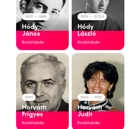
1933
— 1989
1934
— 2023
Hódy
Hódy
János
László
Kosárlabda
Kosárlabda
1947
1963
— 1997
Horváth
Horváth
Frigyes
Judit
Kosárlabda
Kosárlabda