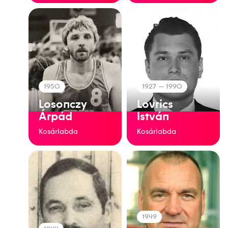
1950
1927
— 1990
Losonczy
Lovrics
Árpád
István
Kosárlabda
Kosárlabda
1949