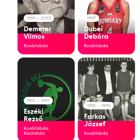
1919
— 2013
1997
Demeter
Dubei
Vilmos
Debóra
Kosárlabda
Kosárlabda
1915
— 1997
1932
— 1992
Eszéki
Farkas
Rezső
József
Kosárlabda,
Kézilabda
Kosárlabda