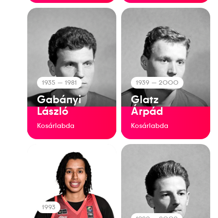
1935
— 1981
1939
— 2000
Gabányi
Glatz
László
Árpád
Kosárlabda
Kosárlabda
1993