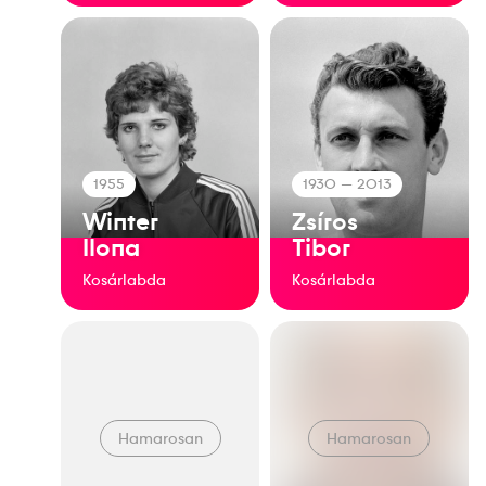
1955
1930
— 2013
Winter
Zsíros
Ilona
Tibor
Kosárlabda
Kosárlabda
Hamarosan
Hamarosan