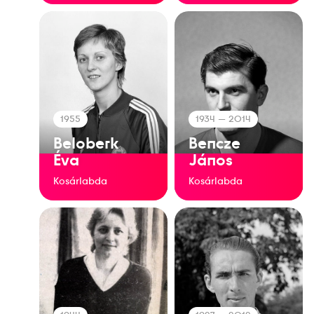
1955
1934
— 2014
Beloberk
Bencze
Éva
János
Kosárlabda
Kosárlabda