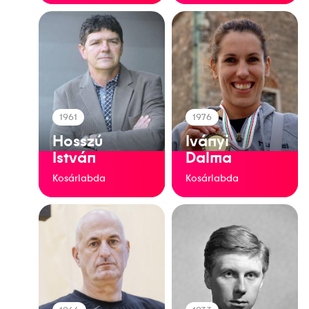
1961
1976
Hosszú
Iványi
István
Dalma
Kosárlabda
Kosárlabda