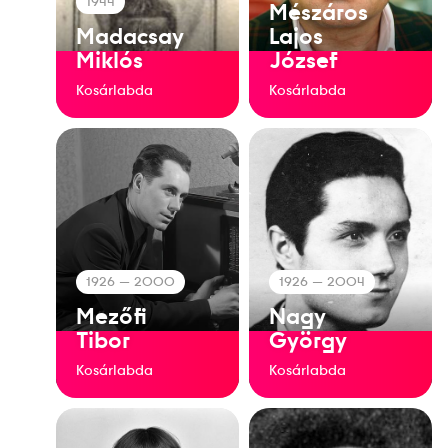
1944
Mészáros
Madacsay
Lajos
Miklós
József
Kosárlabda
Kosárlabda
1926
— 2000
1926
— 2004
Mezőfi
Nagy
Tibor
György
Kosárlabda
Kosárlabda