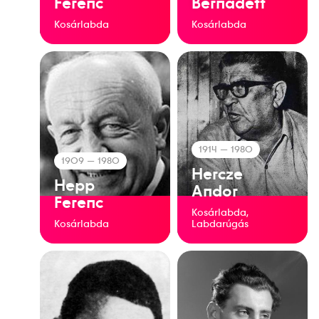
Ferenc
Bernadett
Kosárlabda
Kosárlabda
1914
— 1980
1909
— 1980
Hercze
Hepp
Andor
Ferenc
Kosárlabda,
Kosárlabda
Labdarúgás