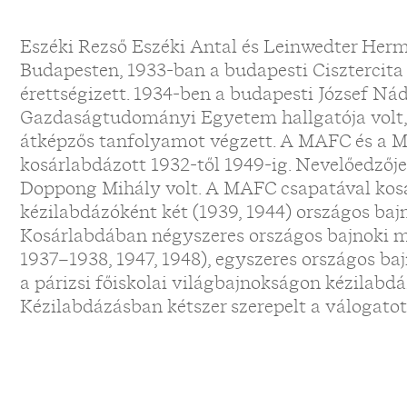
Eszéki Rezső Eszéki Antal és Leinwedter Her
Budapesten, 1933-ban a budapesti Ciszterci
érettségizett. 1934-ben a budapesti József Ná
Gazdaságtudományi Egyetem hallgatója volt
átképzős tanfolyamot végzett. A MAFC és a M
kosárlabdázott 1932-től 1949-ig. Nevelőedzője
Doppong Mihály volt. A MAFC csapatával kosá
kézilabdázóként két (1939, 1944) országos bajn
Kosárlabdában négyszeres országos bajnoki m
1937–1938, 1947, 1948), egyszeres országos baj
a párizsi főiskolai világbajnokságon kézilab
Kézilabdázásban kétszer szerepelt a válogato