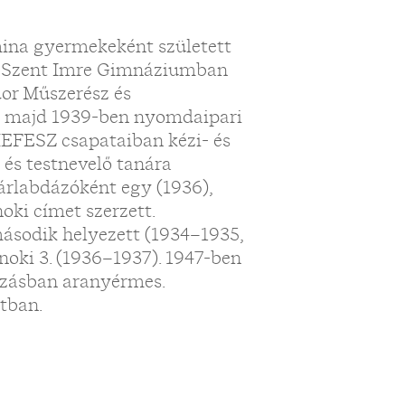
mina gyermekeként született
ta Szent Imre Gimnáziumban
dor Műszerész és
, majd 1939-ben nyomdaipari
EFESZ csapataiban kézi- és
 és testnevelő tanára
rlabdázóként egy (1936),
oki címet szerzett.
ásodik helyezett (1934–1935,
noki 3. (1936–1937). 1947-ben
dázásban aranyérmes.
ttban.