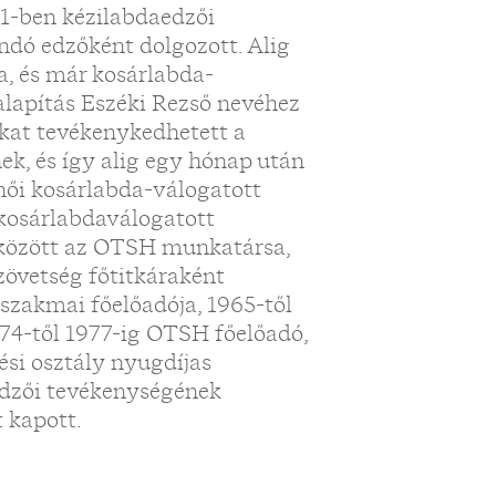
51-ben kézilabdaedzői
andó edzőként dolgozott. Alig
, és már kosárlabda-
 alapítás Eszéki Rezső nevéhez
kat tevékenykedhetett a
ek, és így alig egy hónap után
női kosárlabda-válogatott
-kosárlabdaválogatott
0 között az OTSH munkatársa,
zövetség főtitkáraként
szakmai főelőadója, 1965-től
974-től 1977-ig OTSH főelőadó,
ési osztály nyugdíjas
dzői tevékenységének
 kapott.