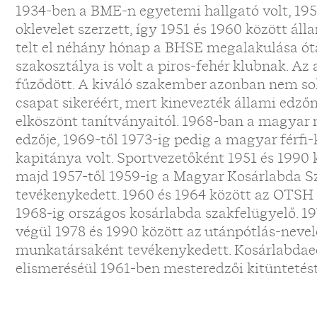
1934-ben a BME-n egyetemi hallgató volt, 19
oklevelet szerzett, így 1951 és 1960 között áll
telt el néhány hónap a BHSE megalakulása óta
szakosztálya is volt a piros-fehér klubnak. Az
fűződött. A kiváló szakember azonban nem so
csapat sikeréért, mert kinevezték állami edzőn
elköszönt tanítványaitól. 1968-ban a magyar 
edzője, 1969-től 1973-ig pedig a magyar férfi
kapitánya volt. Sportvezetőként 1951 és 199
majd 1957-től 1959-ig a Magyar Kosárlabda S
tevékenykedett. 1960 és 1964 között az OTSH 
1968-ig országos kosárlabda szakfelügyelő. 1
végül 1978 és 1990 között az utánpótlás-nevel
munkatársaként tevékenykedett. Kosárlabdae
elismeréséül 1961-ben mesteredzői kitüntetést