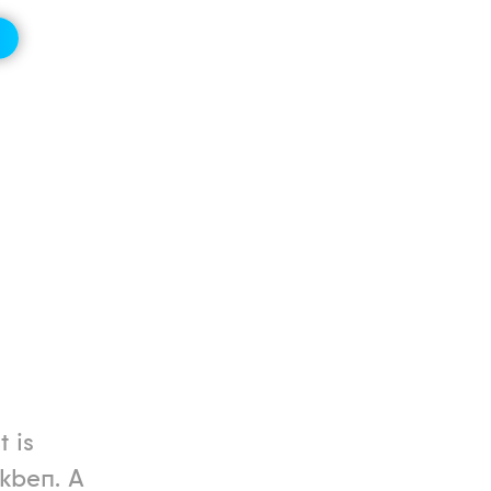
 is
kben. A