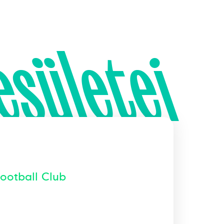
esületei
Football Club