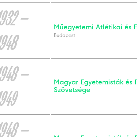
1932 —
Műegyetemi Atlétikai és 
1948
Budapest
1948 —
Magyar Egyetemisták és F
Szövetsége
1949
1948 —