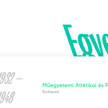
Egy
1932 —
Műegyetemi Atlétikai és 
1948
Budapest