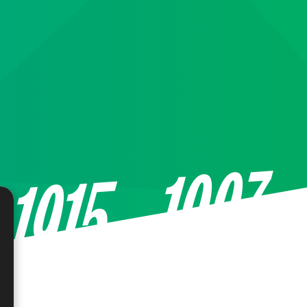
—1997
1915