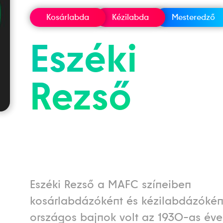
Kosárlabda
Kézilabda
Mesteredző
Eszéki
Rezső
Eszéki Rezső a MAFC színeiben
kosárlabdázóként és kézilabdázóként
országos bajnok volt az 1930-as éve