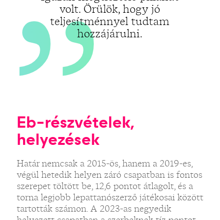
volt. Örülök, hogy jó
teljesítménnyel tudtam
hozzájárulni.
Eb-részvételek,
helyezések
Határ nemcsak a 2015-ös, hanem a 2019-es,
végül hetedik helyen záró csapatban is fontos
szerepet töltött be, 12,6 pontot átlagolt, és a
torna legjobb lepattanószerző játékosai között
tartották számon. A 2023-as negyedik
helyezett csapatban a szerbeknek tíz pontot