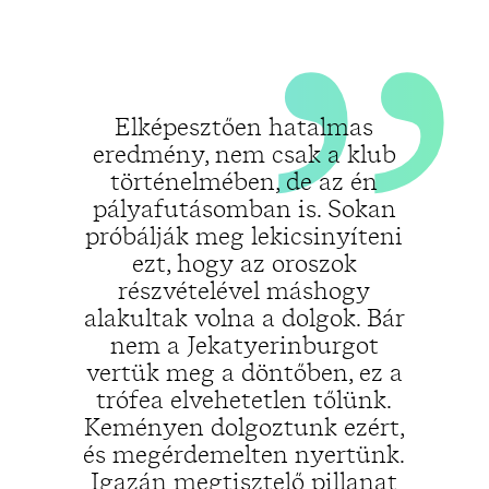
Elképesztően hatalmas
„
eredmény, nem csak a klub
történelmében, de az én
pályafutásomban is. Sokan
próbálják meg lekicsinyíteni
ezt, hogy az oroszok
részvételével máshogy
alakultak volna a dolgok. Bár
nem a Jekatyerinburgot
vertük meg a döntőben, ez a
trófea elvehetetlen tőlünk.
Keményen dolgoztunk ezért,
és megérdemelten nyertünk.
Igazán megtisztelő pillanat