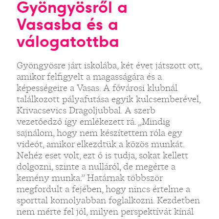
Gyöngyösről a
Vasasba és a
válogatottba
Gyöngyösre járt iskolába, két évet játszott ott,
amikor felfigyelt a magasságára és a
képességeire a Vasas. A fővárosi klubnál
találkozott pályafutása egyik kulcsemberével,
Krivacsevics Dragoljubbal. A szerb
vezetőedző így emlékezett rá. „Mindig
sajnálom, hogy nem készítettem róla egy
videót, amikor elkezdtük a közös munkát.
Nehéz eset volt, ezt ő is tudja, sokat kellett
dolgozni, szinte a nulláról, de megérte a
kemény munka.” Határnak többször
megfordult a fejében, hogy nincs értelme a
sporttal komolyabban foglalkozni. Kezdetben
nem mérte fel jól, milyen perspektívát kínál