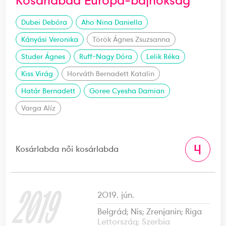
Kosárlabda Európa-bajnokság
Dubei Debóra
Aho Nina Daniella
Kányási Veronika
Török Ágnes Zsuzsanna
Studer Ágnes
Ruff-Nagy Dóra
Lelik Réka
Kiss Virág
Horváth Bernadett Katalin
Határ Bernadett
Goree Cyesha Damian
Varga Alíz
4
Kosárlabda női kosárlabda
2019
2019. jún.
Belgrád; Nis; Zrenjanin; Riga
Lettország; Szerbia