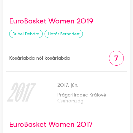
EuroBasket Women 2019
Dubei Debóra
Határ Bernadett
7
Kosárlabda női kosárlabda
2017
2017. jún.
Prága;Hradec Králové
Csehország
EuroBasket Women 2017