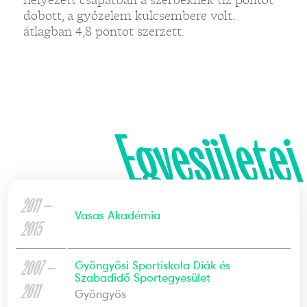
dobott, a győzelem kulcsembere volt.
átlagban 4,8 pontot szerzett.
Egyesületei
2011 —
Vasas Akadémia
2015
2007 —
Gyöngyösi Sportiskola Diák és
Szabadidő Sportegyesület
2011
Gyöngyös