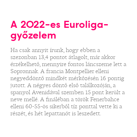
A 2022-es Euroliga-
győzelem
„
Ha csak annyit írunk, hogy ebben a
szezonban 13,4 pontot átlagolt, már akkor
érzékelhető, mennyire fontos láncszeme lett a
Sopronnak. A francia Montpellier elleni
negyeddöntő mindkét mérkőzésén 16 pontig
jutott. A négyes döntő első találkozóján, a
spanyol Avenidával szemben 15 pont került a
neve mellé. A fináléban a török Fenerbahce
elleni 60-55-ös sikerből tíz ponttal vette ki a
részét, és hét lepattanót is leszedett.