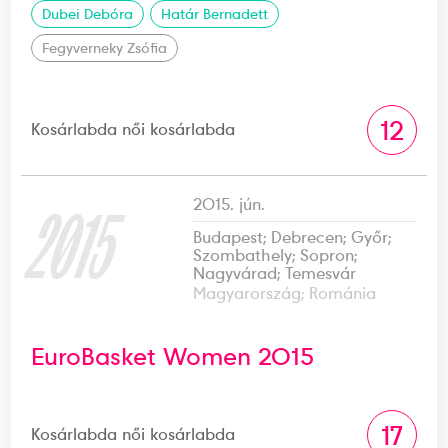
Dubei Debóra
Határ Bernadett
Fegyverneky Zsófia
12
Kosárlabda női kosárlabda
2015. jún.
2015
Budapest; Debrecen; Győr;
Szombathely; Sopron;
Nagyvárad; Temesvár
Magyarország; Románia
EuroBasket Women 2015
17
Kosárlabda női kosárlabda