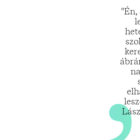
"Én,
l
het
szo
ker
ábrá
na
elh
les
Lász