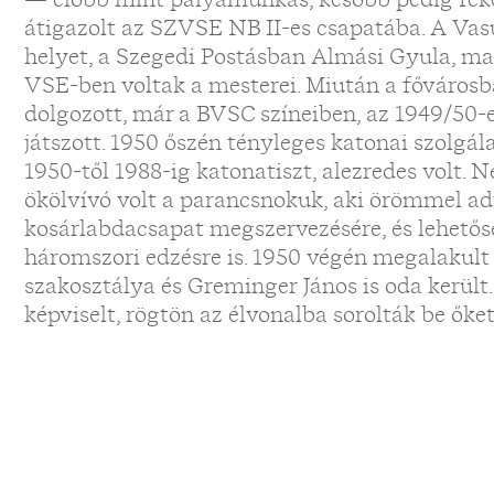
átigazolt az SZVSE NB II-es csapatába. A Vas
helyet, a Szegedi Postásban Almási Gyula, ma
VSE-ben voltak a mesterei. Miután a fővárosb
dolgozott, már a BVSC színeiben, az 1949/50-e
játszott. 1950 őszén tényleges katonai szolgá
1950-től 1988-ig katonatiszt, alezredes volt. 
ökölvívó volt a parancsnokuk, aki örömmel a
kosárlabdacsapat megszervezésére, és lehetős
háromszori edzésre is. 1950 végén megalakult
szakosztálya és Greminger János is oda került.
képviselt, rögtön az élvonalba sorolták be őke