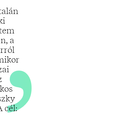
„
talán
ki
ttem
n, a
rról
mikor
zai
z
ékos
szky
 cél: