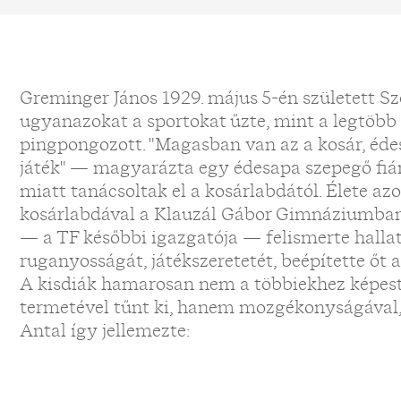
Greminger János 1929. május 5-én született Sz
ugyanazokat a sportokat űzte, mint a legtöbb k
pingpongozott. "Magasban van az a kosár, édes
játék" — magyarázta egy édesapa szepegő fiá
miatt tanácsoltak el a kosárlabdától. Élete a
kosárlabdával a Klauzál Gábor Gimnáziumban. 
— a TF későbbi igazgatója — felismerte hallat
ruganyosságát, játékszeretetét, beépítette őt 
A kisdiák hamarosan nem a többiekhez képest
termetével tűnt ki, hanem mozgékonyságával,
Antal így jellemezte: