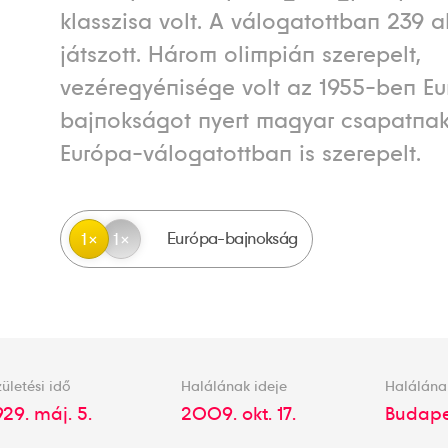
klasszisa volt. A válogatottban 239 
játszott. Három olimpián szerepelt,
vezéregyénisége volt az 1955-ben E
bajnokságot nyert magyar csapatnak
Európa-válogatottban is szerepelt.
Európa-bajnokság
1
1
ületési idő
Halálának ideje
Halálána
929. máj. 5.
2009. okt. 17.
Budape