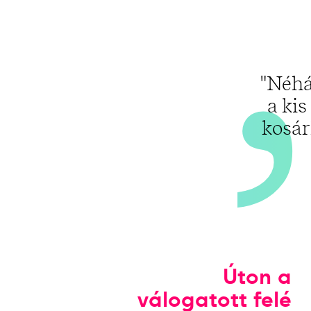
"Néhá
a ki
kosár
Úton a
válogatott felé