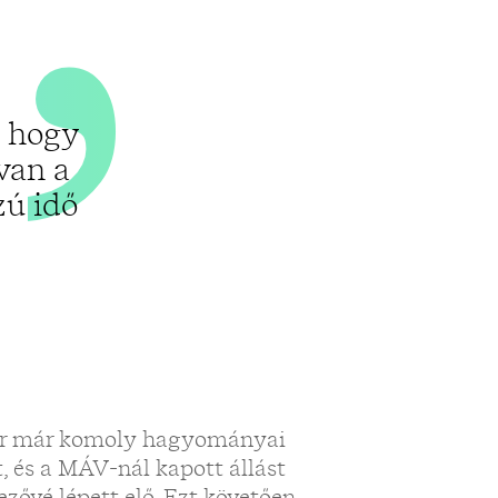
, hogy
van a
zú idő
kkor már komoly hagyományai
, és a MÁV-nál kapott állást
ővé lépett elő. Ezt követően