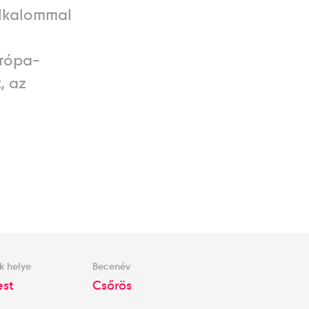
alkalommal
urópa-
, az
k helye
Becenév
st
Csőrös