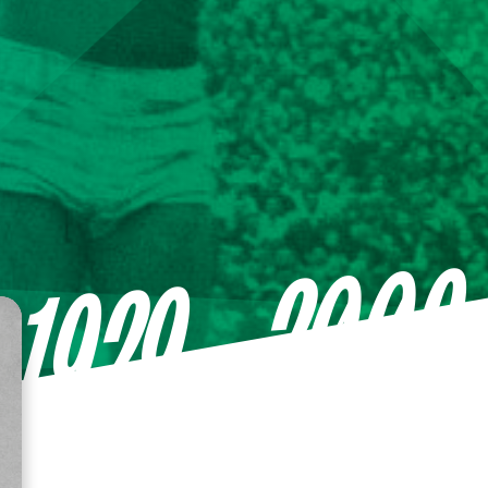
—2009
1929