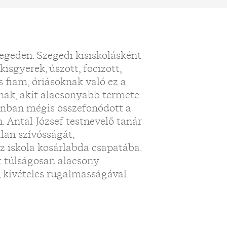
„
egeden. Szegedi kisiskolásként
isgyerek, úszott, focizott,
 fiam, óriásoknak való ez a
nak, akit alacsonyabb termete
zonban mégis összefonódott a
Antal József testnevelő tanár
lan szívósságát,
az iskola kosárlabda csapatába.
 túlságosan alacsony
 kivételes rugalmasságával.