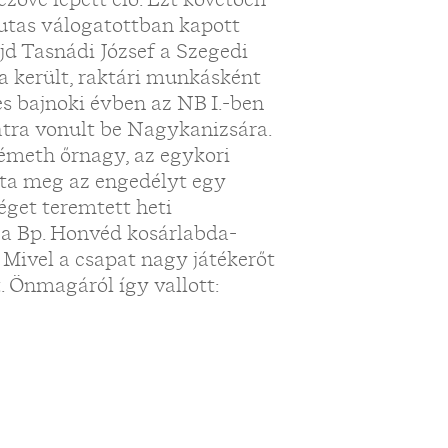
utas válogatottban kapott
jd Tasnádi József a Szegedi
a került, raktári munkásként
s bajnoki évben az NB I.-ben
latra vonult be Nagykanizsára.
Németh őrnagy, az egykori
dta meg az engedélyt egy
éget teremtett heti
 a Bp. Honvéd kosárlabda-
 Mivel a csapat nagy játékerőt
t. Önmagáról így vallott: