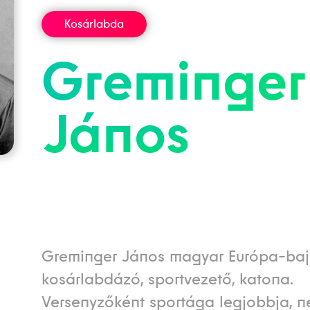
Kosárlabda
Greminger
János
Greminger János magyar Európa-ba
kosárlabdázó, sportvezető, katona.
Versenyzőként sportága legjobbja, n