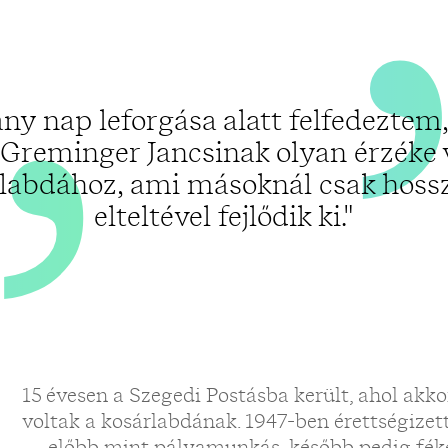
„
ny nap leforgása alatt felfedeztem
s Greminger Jancsinak olyan érzéke 
labdához, ami másoknál csak hoss
elteltével fejlődik ki."
15 évesen a Szegedi Postásba került, ahol a
voltak a kosárlabdának. 1947-ben érettségizett
— előbb mint pályamunkás, később pedig fékez