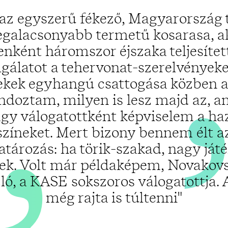
„
 az egyszerű fékező, Magyarország 
egalacsonyabb termetű kosarasa, a
enként háromszor éjszaka teljesíte
lgálatot a tehervonat-szerelvényeke
ekek egyhangú csattogása közben a
ndoztam, milyen is lesz majd az, a
gy válogatottként képviselem a ha
színeket. Mert bizony bennem élt a
atározás: ha törik-szakad, nagy ját
zek. Volt már példaképem, Novakov
ló, a KASE sokszoros válogatottja. A
még rajta is túltenni"