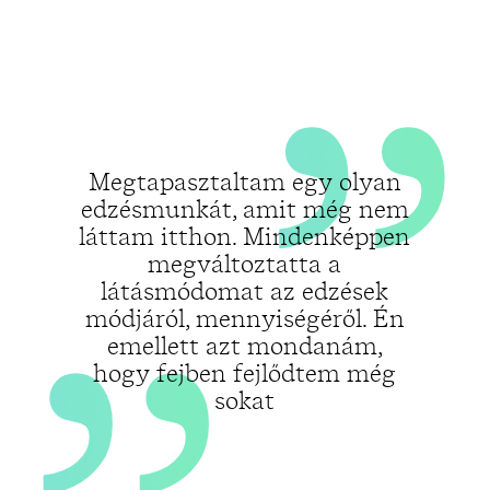
„
„
Megtapasztaltam egy olyan
edzésmunkát, amit még nem
láttam itthon. Mindenképpen
megváltoztatta a
látásmódomat az edzések
módjáról, mennyiségéről. Én
emellett azt mondanám,
hogy fejben fejlődtem még
sokat