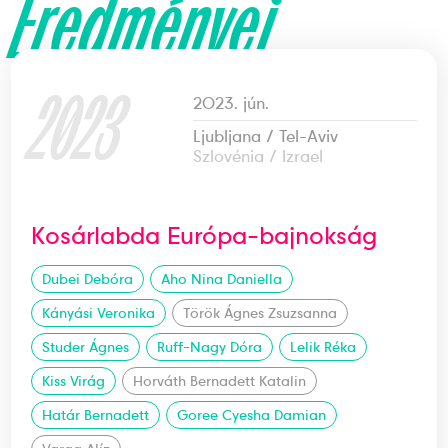
Eredményei
2023
2023. jún.
Ljubljana / Tel-Aviv
Szlovénia / Izrael
Kosárlabda Európa-bajnokság
Dubei Debóra
Aho Nina Daniella
Kányási Veronika
Török Ágnes Zsuzsanna
Studer Ágnes
Ruff-Nagy Dóra
Lelik Réka
Kiss Virág
Horváth Bernadett Katalin
Határ Bernadett
Goree Cyesha Damian