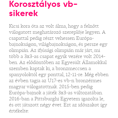
Korosztályos vb-
sikerek
Kicsi kora óta az volt álma, hogy a felnőtt
válogatott meghatározó szereplője legyen. A
csapattal pedig részt vehessen Európa-
bajnokságon, világbajnokságon, és persze egy
olimpián. Az ifjúsági olimpián már járt, mi
több a 3x3-as csapat egyik vezére volt 2014-
ben. Az elődöntőben az Egyesült Államokkal
szemben kaptak ki, a bronzmeccsen a
spanyoloktól egy ponttal, 12-11-re. Még ebben
az évben tagja az U17-es vb-n bronzérmes
magyar válogatottnak. 2015-ben pedig
Európa-bajnok a játék 3x3-as változatában.
2016-ban a Pittsburghi Egyetem igazolta le,
és ott játszott négy évet. Ezt az időszakot így
értékelte: