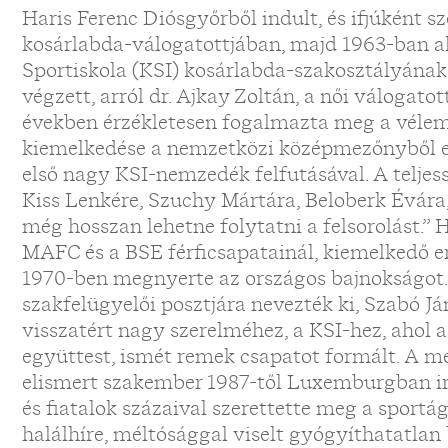
Haris Ferenc Diósgyőrből indult, és ifjúként s
kosárlabda-válogatottjában, majd 1963-ban al
Sportiskola (KSI) kosárlabda-szakosztályána
végzett, arról dr. Ajkay Zoltán, a női válogato
években érzékletesen fogalmazta meg a vélem
kiemelkedése a nemzetközi középmezőnyből 
első nagy KSI-nemzedék felfutásával. A teljes
Kiss Lenkére, Szuchy Mártára, Beloberk Évár
még hosszan lehetne folytatni a felsorolást.” 
MAFC és a BSE férficsapatainál, kiemelkedő 
1970-ben megnyerte az országos bajnokságot.
szakfelügyelői posztjára nevezték ki, Szabó J
visszatért nagy szerelméhez, a KSI-hez, ahol 
együttest, ismét remek csapatot formált. A 
elismert szakember 1987-től Luxemburgban irá
és fiatalok százaival szerettette meg a sportá
halálhíre, méltósággal viselt gyógyíthatatlan