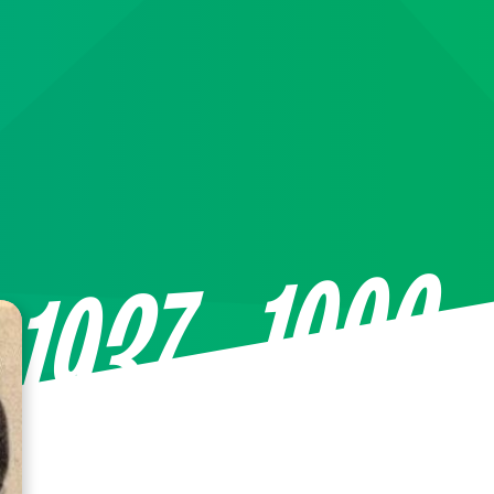
—1996
1937