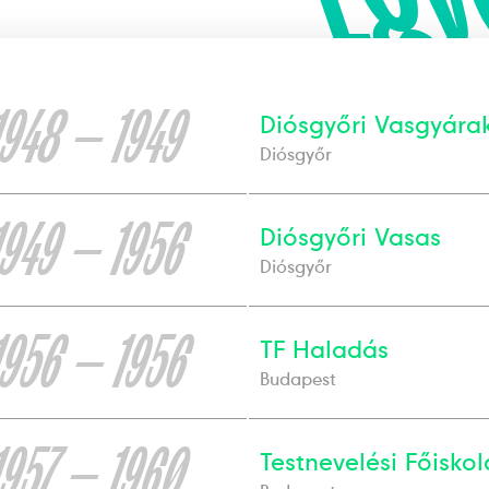
1948 — 1949
Diósgyőri Vasgyára
Diósgyőr
1949 — 1956
Diósgyőri Vasas
Diósgyőr
1956 — 1956
TF Haladás
Budapest
1957 — 1960
Testnevelési Főiskol