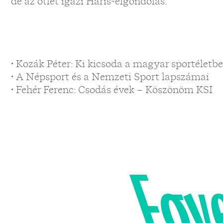
de az ötlet igazi Haris-elgondolás.”
• Kozák Péter: Ki kicsoda a magyar sportéletb
• A Népsport és a Nemzeti Sport lapszámai
• Fehér Ferenc: Csodás évek – Köszönöm KSI
Egy