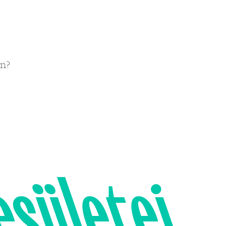
en?
esületei