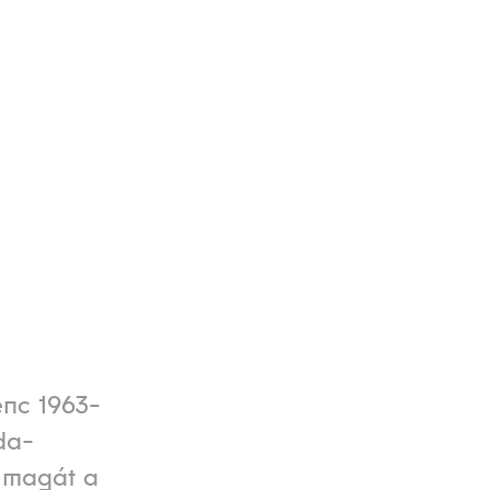
enc 1963-
da-
e magát a