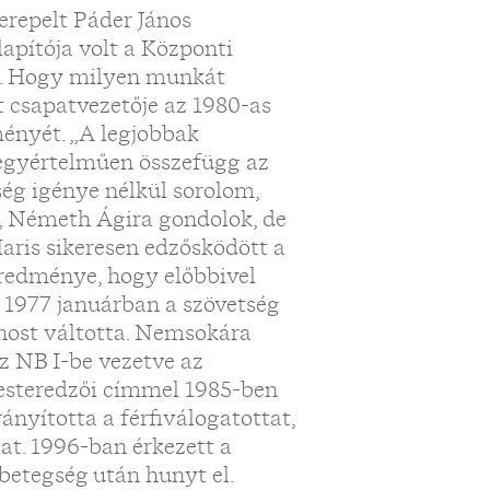
zerepelt Páder János
apítója volt a Központi
k. Hogy milyen munkát
tt csapatvezetője az 1980-as
ényét. „A legjobbak
egyértelműen összefügg az
ség igénye nélkül sorolom,
a, Németh Ágira gondolok, de
Haris sikeresen edzősködött a
eredménye, hogy előbbivel
 1977 januárban a szövetség
ánost váltotta. Nemsokára
az NB I-be vezetve az
mesteredzői címmel 1985-ben
nyította a férfiválogatottat,
gat. 1996-ban érkezett a
 betegség után hunyt el.