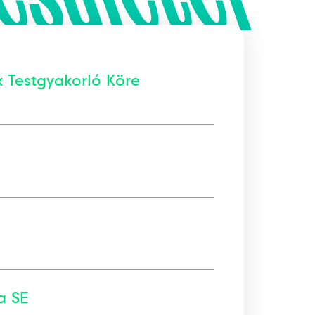
k Testgyakorló Köre
a SE