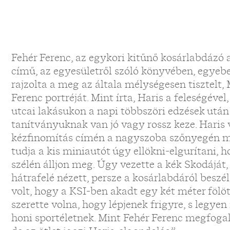
Fehér Ferenc, az egykori kitűnő kosárlabdázó
című, az egyesületről szóló könyvében, egyebe
rajzolta a meg az általa mélységesen tisztelt
Ferenc portréját. Mint írta, Haris a feleségével
utcai lakásukon a napi többszöri edzések után
tanítványuknak van jó vagy rossz keze. Haris 
kézfinomítás címén a nagyszoba szőnyegén m
tudja a kis miniautót úgy ellökni-elgurítani,
szélén álljon meg. Úgy vezette a kék Skodájá
hátrafelé nézett, persze a kosárlabdáról besz
volt, hogy a KSI-ben akadt egy két méter fölött
szerette volna, hogy lépjenek frigyre, s legye
honi sportéletnek. Mint Fehér Ferenc megfogal