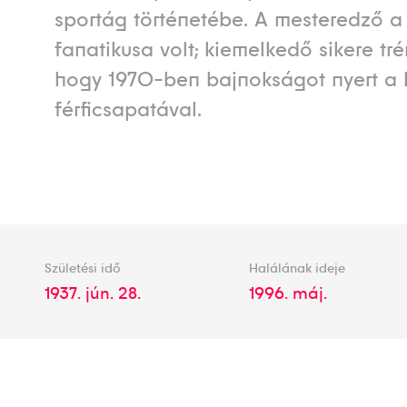
sportág történetébe. A mesteredző a 
fanatikusa volt; kiemelkedő sikere tré
hogy 1970-ben bajnokságot nyert a
férficsapatával.
Születési idő
Halálának ideje
1937. jún. 28.
1996. máj.