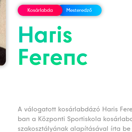
Kosárlabda
Mesteredző
Haris
Ferenc
A válogatott kosárlabdázó Haris Fer
ban a Központi Sportiskola kosárlab
szakosztályának alapításával írta b