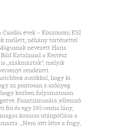
 a Csodás évek – Köszönöm KSI
k mellett, néhány történettel
, Mágusnak nevezett Haris
, Bild Katalinnal a Kertész
 is „szakmáztak”, melyik
versenyt rendezett
atchbox autókkal, hogy ki
 hogy az pontosan a szőnyeg
t, hogy közben folyamatosan
élgetve. Fanatizmusára jellemző
i fiú és egy 195 centis lány,
n magas kosaras utánpótlása a
mazta: „Nem jött létre a frigy,