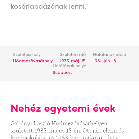
kosárlabdázónak lenni.”
Születési hely
Születési idő
Halálának ideje
Hódmezővásárhely
1935. máj. 15.
1981. jún. 18.
Halálának helye
Budapest
Nehéz egyetemi évek
Gabányi László Hódmezővásárhelyen
született 1935. május 15-én. Ott járt elemi és
középiskolába, és 1953-ban iratkozott be a