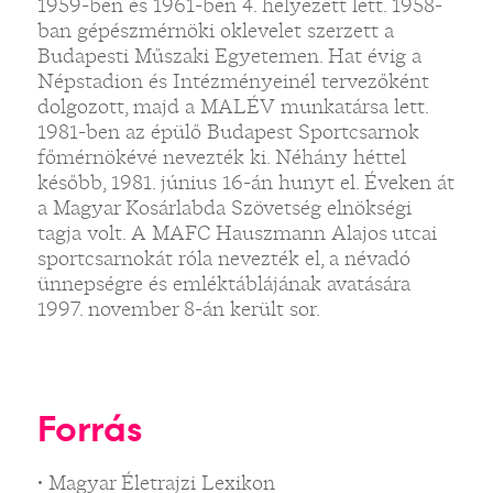
1959-ben és 1961-ben 4. helyezett lett. 1958-
ban gépészmérnöki oklevelet szerzett a
Budapesti Műszaki Egyetemen. Hat évig a
Népstadion és Intézményeinél tervezőként
dolgozott, majd a MALÉV munkatársa lett.
1981-ben az épülő Budapest Sportcsarnok
főmérnökévé nevezték ki. Néhány héttel
később, 1981. június 16-án hunyt el. Éveken át
a Magyar Kosárlabda Szövetség elnökségi
tagja volt. A MAFC Hauszmann Alajos utcai
sportcsarnokát róla nevezték el, a névadó
ünnepségre és emléktáblájának avatására
1997. november 8-án került sor.
Forrás
• Magyar Életrajzi Lexikon