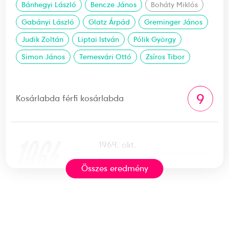
Bánhegyi László
Bencze János
Boháty Miklós
Gabányi László
Glatz Árpád
Greminger János
Judik Zoltán
Liptai István
Pólik György
Simon János
Temesvári Ottó
Zsíros Tibor
9
Kosárlabda férfi kosárlabda
1964
1964. okt.
Tokió
Összes eredmény
Japán
XVIII. nyári olimpiai játékok