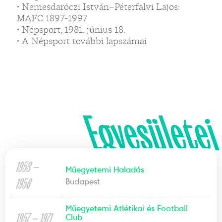
• Nemesdaróczi István–Péterfalvi Lajos:
MAFC 1897-1997
• Népsport, 1981. június 18.
• A Népsport további lapszámai
Egyesületei
1953 —
Műegyetemi Haladás
1956
Budapest
Műegyetemi Atlétikai és Football
1957 — 1971
Club