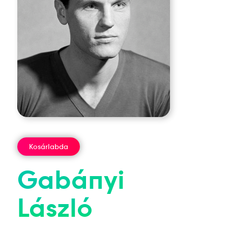
Kosárlabda
Gabányi
László