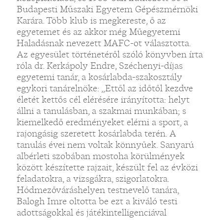
Budapesti Műszaki Egyetem Gépészmérnöki
Karára. Több klub is megkereste, ő az
egyetemet és az akkor még Műegyetemi
Haladásnak nevezett MAFC-ot választotta.
Az egyesület történetéről szóló könyvben írta
róla dr. Kerkápoly Endre, Széchenyi-díjas
egyetemi tanár, a kosárlabda-szakosztály
egykori tanárelnöke: „Ettől az időtől kezdve
életét kettős cél elérésére irányította: helyt
állni a tanulásban, a szakmai munkában; s
kiemelkedő eredményeket elérni a sport, a
rajongásig szeretett kosárlabda terén. A
tanulás évei nem voltak könnyűek. Sanyarú
albérleti szobában mostoha körülmények
között készítette rajzait, készült fel az évközi
feladatokra, a vizsgákra, szigorlatokra.
Hódmezőváráshelyen testnevelő tanára,
Balogh Imre oltotta be ezt a kiváló testi
adottságokkal és játékintelligenciával