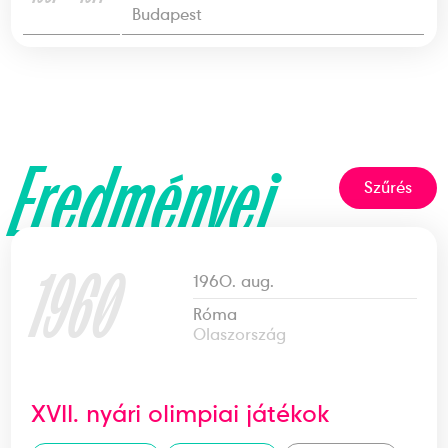
Budapest
Eredményei
Szűrés
1960
1960. aug.
Róma
Olaszország
XVII. nyári olimpiai játékok