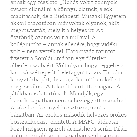
annak egy részlete: „Nehéz volt tizennyolc
évesen ellenállni a könnyű életnek, a sok
csábításnak, de a Budapesti Műszaki Egyetem
akkori csapatában már voltak olyanok, akik
megmutatták, melyik a helyes út. Az
ösztöndíj azonos volt a nullával. A
kollégiumba – annak ellenére, hogy vidéki
volt – nem vették fel. Háromszáz forintot
fizetett a Somlói utcában egy fűtetlen
albérleti szobáért. Volt olyan, hogy reggelre a
kancsó szétrepedt, belefagyott a víz. Tanulni
könyvtárba járt, de a rajzokat otthon kellett
megcsinálnia. A takarót borította magára. A
játékban is kitartó volt. Mondják, egy
bajnokcsapatban nem nehéz együtt maradni.
A sikerben könnyebb osztozni, mint a
bánatban. Az örökös második helyezés örökös
bosszankodást jelentett. A MAFC játékosai
közül mégsem igazolt át máshová senki. Talán
azért, mert abban a csapatban senki sem az