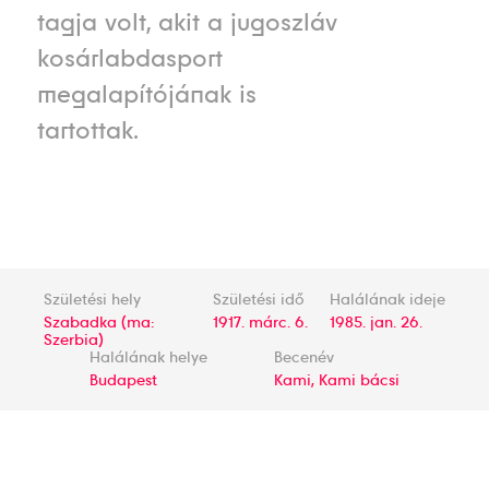
tagja volt, akit a jugoszláv
kosárlabdasport
megalapítójának is
tartottak.
Születési hely
Születési idő
Halálának ideje
Szabadka (ma:
1917. márc. 6.
1985. jan. 26.
Szerbia)
Halálának helye
Becenév
Budapest
Kami, Kami bácsi