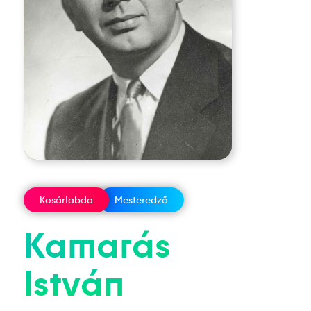
Kosárlabda
Mesteredző
Kamarás
István