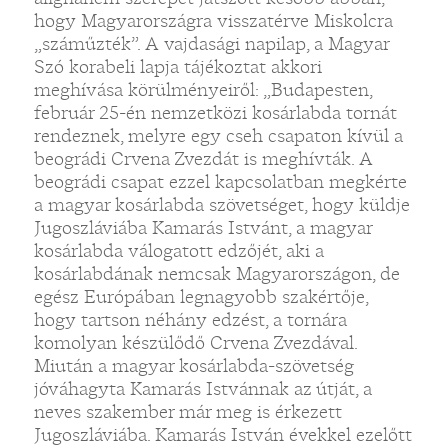
hogy Magyarországra visszatérve Miskolcra
„száműzték”. A vajdasági napilap, a Magyar
Szó korabeli lapja tájékoztat akkori
meghívása körülményeiről: „Budapesten,
február 25-én nemzetközi kosárlabda tornát
rendeznek, melyre egy cseh csapaton kívül a
beográdi Crvena Zvezdát is meghívták. A
beográdi csapat ezzel kapcsolatban megkérte
a magyar kosárlabda szövetséget, hogy küldje
Jugoszláviába Kamarás Istvánt, a magyar
kosárlabda válogatott edzőjét, aki a
kosárlabdának nemcsak Magyarországon, de
egész Európában legnagyobb szakértője,
hogy tartson néhány edzést, a tornára
komolyan készülődő Crvena Zvezdával.
Miután a magyar kosárlabda-szövetség
jóváhagyta Kamarás Istvánnak az útját, a
neves szakember már meg is érkezett
Jugoszláviába. Kamarás István évekkel ezelőtt