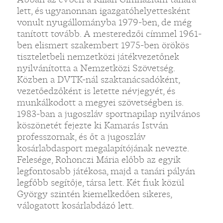
lett, és ugyanonnan igazgatóhelyettesként
vonult nyugállományba 1979-ben, de még
tanított tovább. A mesteredzői címmel 1961-
ben elismert szakembert 1975-ben örökös
tiszteletbeli nemzetközi játékvezetőnek
nyilvánította a Nemzetközi Szövetség.
Közben a DVTK-nál szaktanácsadóként,
vezetőedzőként is letette névjegyét, és
munkálkodott a megyei szövetségben is.
1983-ban a jugoszláv sportnapilap nyilvános
köszönetét fejezte ki Kamarás István
professzornak, és őt a jugoszláv
kosárlabdasport megalapítójának nevezte.
Felesége, Rohonczi Mária előbb az egyik
legfontosabb játékosa, majd a tanári pályán
legfőbb segítője, társa lett. Két fiuk közül
György szintén kiemelkedően sikeres,
válogatott kosárlabdázó lett.