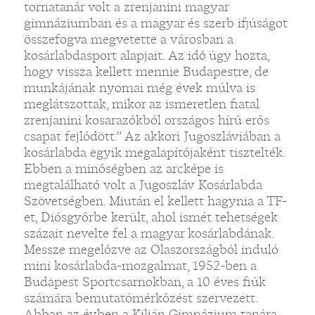
tornatanár volt a zrenjanini magyar
gimnáziumban és a magyar és szerb ifjúságot
összefogva megvetette a városban a
kosárlabdasport alapjait. Az idő úgy hozta,
hogy vissza kellett mennie Budapestre, de
munkájának nyomai még évek múlva is
meglátszottak, mikor az ismeretlen fiatal
zrenjanini kosarazókból országos hírű erős
csapat fejlődött.” Az akkori Jugoszláviában a
kosárlabda egyik megalapítójaként tisztelték.
Ebben a minőségben az arcképe is
megtalálható volt a Jugoszláv Kosárlabda
Szövetségben. Miután el kellett hagynia a TF-
et, Diósgyőrbe került, ahol ismét tehetségek
százait nevelte fel a magyar kosárlabdának.
Messze megelőzve az Olaszországból induló
mini kosárlabda-mozgalmat, 1952-ben a
Budapest Sportcsarnokban, a 10 éves fiúk
számára bemutatómérkőzést szervezett.
Abban az évben a Kilián Gimnázium tanára