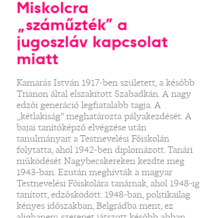
Miskolcra
„száműzték” a
jugoszláv kapcsolat
miatt
Kamarás István 1917-ben született, a később
Trianon által elszakított Szabadkán. A nagy
edzői generáció legfiatalabb tagja. A
„kétlakiság” meghatározta pályakezdését. A
bajai tanítóképző elvégzése után
tanulmányait a Testnevelési Főiskolán
folytatta, ahol 1942-ben diplomázott. Tanári
működését Nagybecskereken kezdte meg
1943-ban. Ezután meghívták a magyar
Testnevelési Főiskolára tanárnak, ahol 1948-ig
tanított, edzősködött. 1948-ban, politikailag
kényes időszakban, Belgrádba ment, ez
alighanem szerepet játszott később abban,