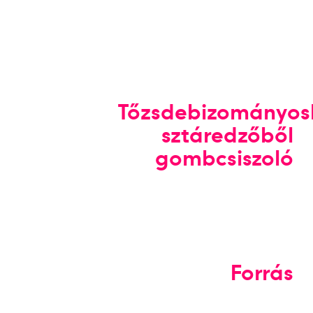
Tőzsdebizományosb
sztáredzőből
gombcsiszoló
Forrás