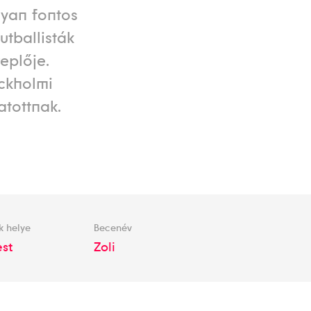
lyan fontos
utballisták
eplője.
ockholmi
atottnak.
k helye
Becenév
st
Zoli