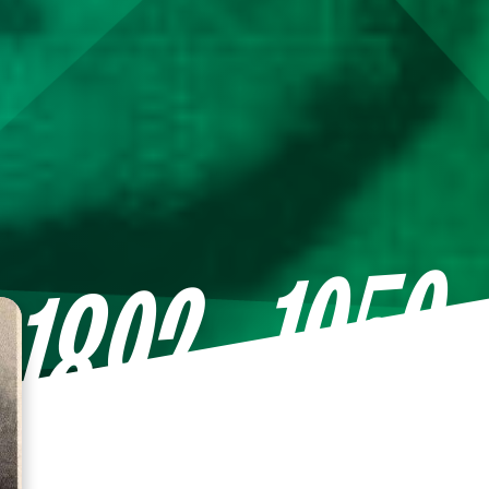
—1959
1892