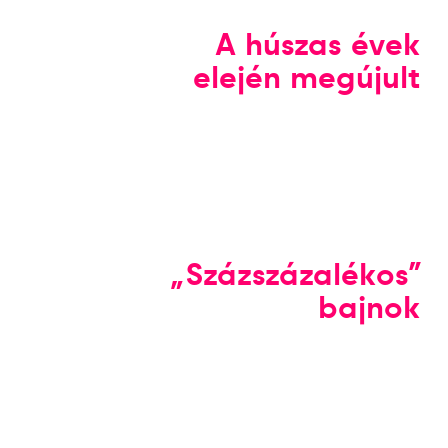
A húszas évek
elején megújult
„Százszázalékos”
bajnok