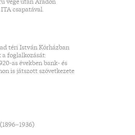
rú vége után Aradon
 ITA csapatával.
ad téri István Kórházban
 a foglalkozását:
1920-as években bank- és
on is játszott szövetkezete
 (1896–1936)