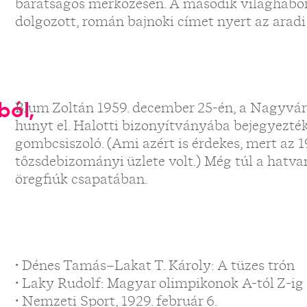
barátságos mérkőzésen. A második világhábo
dolgozott, román bajnoki címet nyert az aradi
ól,
Blum Zoltán 1959. december 25-én, a Nagyvár
hunyt el. Halotti bizonyítványába bejegyezték
gombcsiszoló. (Ami azért is érdekes, mert az 
tőzsdebizományi üzlete volt.) Még túl a hatvan
öregfiúk csapatában.
• Dénes Tamás–Lakat T. Károly: A ​tüzes trón
• Laky Rudolf: Magyar olimpikonok A-tól Z-ig
• Nemzeti Sport, 1929. február 6.