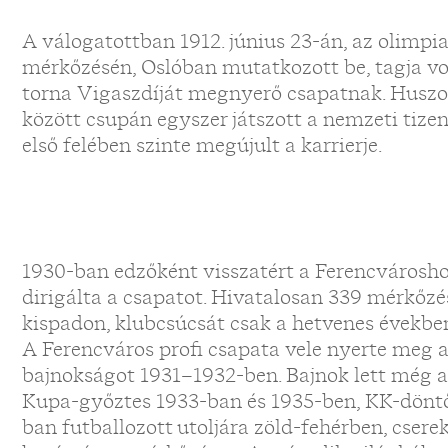
A válogatottban 1912. június 23-án, az olimpiai
mérkőzésén, Oslóban mutatkozott be, tagja vo
torna Vigaszdíját megnyerő csapatnak. Huszo
között csupán egyszer játszott a nemzeti tiz
első felében szinte megújult a karrierje.
1930-ban edzőként visszatért a Ferencvárosho
dirigálta a csapatot. Hivatalosan 339 mérkőzés
kispadon, klubcsúcsát csak a hetvenes évekbe
A Ferencváros profi csapata vele nyerte meg a
bajnokságot 1931–1932-ben. Bajnok lett még 
Kupa-győztes 1933-ban és 1935-ben, KK-dönt
ban futballozott utoljára zöld-fehérben, cserek