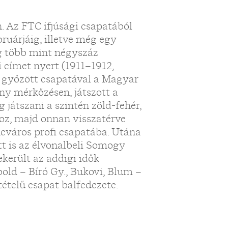
n. Az FTC ifjúsági csapatából
bruárjáig, illetve még egy
g több mint négyszáz
 címet nyert (1911–1912,
 győzött csapatával a Magyar
ny mérkőzésen, játszott a
játszani a szintén zöld-fehér,
hoz, majd onnan visszatérve
ncváros profi csapatába. Utána
tt is az élvonalbeli Somogy
került az addigi idők
bold – Bíró Gy., Bukovi, Blum –
tételű csapat balfedezete.