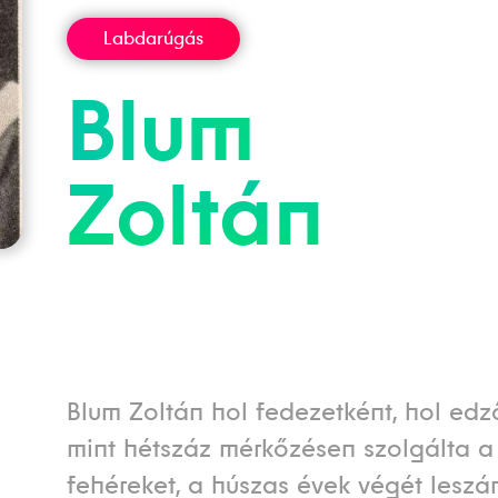
Labdarúgás
Blum
Zoltán
Blum Zoltán hol fedezetként, hol edz
mint hétszáz mérkőzésen szolgálta a
fehéreket, a húszas évek végét leszá