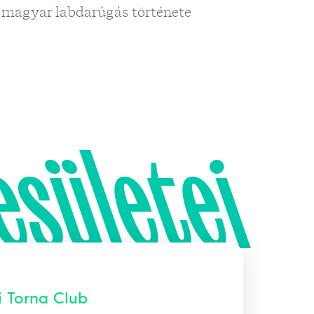
 magyar labdarúgás története
esületei
i Torna Club