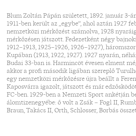
Blum Zoltán Pápán született, 1892. január 3-á
1911-ben került az „egybe”, ahol aztán 1927 fe
nemzetközi mérkőzést számolva, 1928 nyarái
mérkőzésen játszott. Fedezetként négy bajnoki
1912–1913, 1925–1926, 1926–1927), háromszor
Kupában (1913, 1922, 1927). 1927 nyarán, néhá
Budai 33-ban is. Harmincöt évesen elment még 
akkor a profi második ligában szereplő Turul
egy nemzetközi mérkőzésre újra beállt a Fere
Kaposvárra igazolt, játszott és már edzősködö
FC-ben. 1929-ben a Nemzeti Sport ankétján be
álomtizenegyébe: ő volt a Zsák – Fogl II, Rum
Braun, Takács II, Orth, Schlosser, Borbás össze