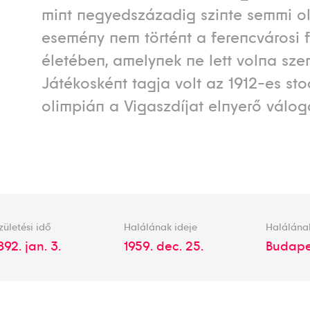
mint negyedszázadig szinte semmi o
esemény nem történt a ferencvárosi f
életében, amelynek ne lett volna szer
Játékosként tagja volt az 1912-es st
olimpián a Vigaszdíjat elnyerő válog
zületési idő
Halálának ideje
Halálána
892. jan. 3.
1959. dec. 25.
Budape