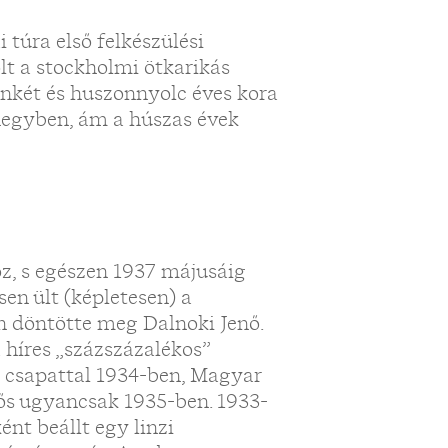
 túra első felkészülési
lt a stockholmi ötkarikás
nkét és huszonnyolc éves kora
enegyben, ám a húszas évek
z, s egészen 1937 májusáig
en ült (képletesen) a
n döntötte meg Dalnoki Jenő.
 híres „százszázalékos”
a csapattal 1934-ben, Magyar
ős ugyancsak 1935-ben. 1933-
ént beállt egy linzi