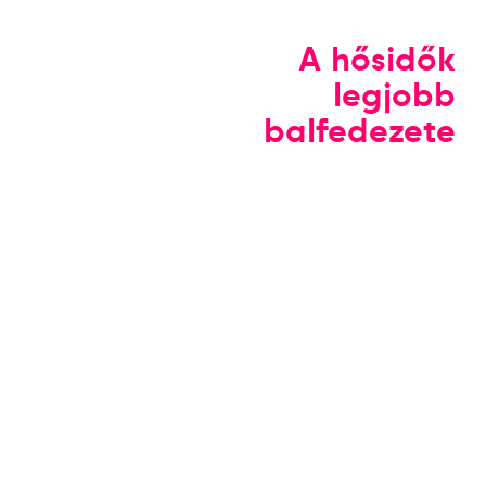
A hősidők
legjobb
balfedezete