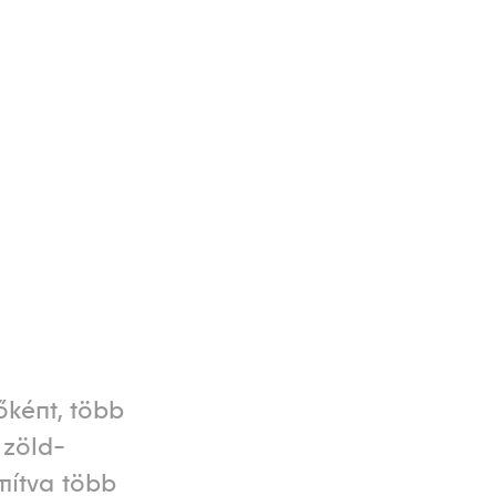
őként, több
 zöld-
mítva több