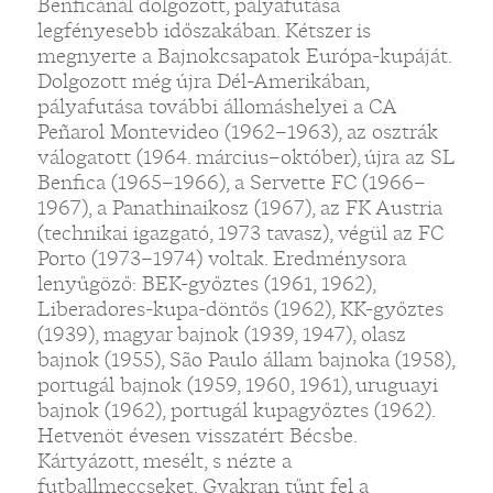
Benficánál dolgozott, pályafutása
legfényesebb időszakában. Kétszer is
megnyerte a Bajnokcsapatok Európa-kupáját.
Dolgozott még újra Dél-Amerikában,
pályafutása további állomáshelyei a CA
Peñarol Montevideo (1962–1963), az osztrák
válogatott (1964. március–október), újra az SL
Benfica (1965–1966), a Servette FC (1966–
1967), a Panathinaikosz (1967), az FK Austria
(technikai igazgató, 1973 tavasz), végül az FC
Porto (1973–1974) voltak. Eredménysora
lenyűgöző: BEK-győztes (1961, 1962),
Liberadores-kupa-döntős (1962), KK-győztes
(1939), magyar bajnok (1939, 1947), olasz
bajnok (1955), São Paulo állam bajnoka (1958),
portugál bajnok (1959, 1960, 1961), uruguayi
bajnok (1962), portugál kupagyőztes (1962).
Hetvenöt évesen visszatért Bécsbe.
Kártyázott, mesélt, s nézte a
futballmeccseket. Gyakran tűnt fel a