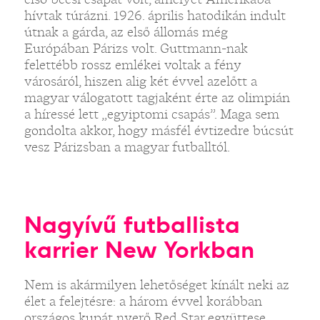
hívtak túrázni. 1926. április hatodikán indult
útnak a gárda, az első állomás még
Európában Párizs volt. Guttmann-nak
felettébb rossz emlékei voltak a fény
városáról, hiszen alig két évvel azelőtt a
magyar válogatott tagjaként érte az olimpián
a híressé lett „egyiptomi csapás”. Maga sem
gondolta akkor, hogy másfél évtizedre búcsút
vesz Párizsban a magyar futballtól.
Nagyívű futballista
karrier New Yorkban
Nem is akármilyen lehetőséget kínált neki az
élet a felejtésre: a három évvel korábban
országos kupát nyerő Red Star együttese