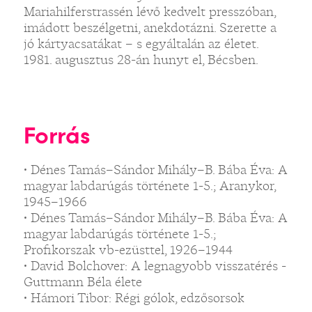
Mariahilferstrassén lévő kedvelt presszóban,
imádott beszélgetni, anekdotázni. Szerette a
jó kártyacsatákat – s egyáltalán az életet.
1981. augusztus 28-án hunyt el, Bécsben.
Forrás
• Dénes Tamás–Sándor Mihály–B. Bába Éva: A
magyar labdarúgás története 1-5.; Aranykor,
1945–1966
• Dénes Tamás–Sándor Mihály–B. Bába Éva: A
magyar labdarúgás története 1-5.;
Profikorszak vb-ezüsttel, 1926–1944
• David Bolchover: A legnagyobb visszatérés -
Guttmann Béla élete
• Hámori Tibor: Régi gólok, edzősorsok