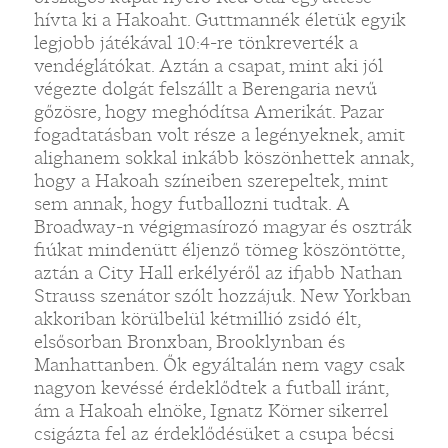
hívta ki a Hakoaht. Guttmannék életük egyik
legjobb játékával 10:4-re tönkreverték a
vendéglátókat. Aztán a csapat, mint aki jól
végezte dolgát felszállt a Berengaria nevű
gőzösre, hogy meghódítsa Amerikát. Pazar
fogadtatásban volt része a legényeknek, amit
alighanem sokkal inkább köszönhettek annak,
hogy a Hakoah színeiben szerepeltek, mint
sem annak, hogy futballozni tudtak. A
Broadway-n végigmasírozó magyar és osztrák
fiúkat mindenütt éljenző tömeg köszöntötte,
aztán a City Hall erkélyéről az ifjabb Nathan
Strauss szenátor szólt hozzájuk. New Yorkban
akkoriban körülbelül kétmillió zsidó élt,
elsősorban Bronxban, Brooklynban és
Manhattanben. Ők egyáltalán nem vagy csak
nagyon kevéssé érdeklődtek a futball iránt,
ám a Hakoah elnöke, Ignatz Körner sikerrel
csigázta fel az érdeklődésüket a csupa bécsi