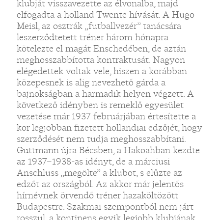
klubját visszavezette az élvonalba, majd
elfogadta a holland Twente hívását. A Hugo
Meisl, az osztrák „futballvezér” tanácsára
leszerződtetett tréner három hónapra
kötelezte el magát Enschedében, de aztán
meghosszabbította kontraktusát. Nagyon
elégedettek voltak vele, hiszen a korábban
közepesnek is alig nevezhető gárda a
bajnokságban a harmadik helyen végzett. A
következő idényben is remeklő egyesület
vezetése már 1937 februárjában értesítette a
kor legjobban fizetett hollandiai edzőjét, hogy
szerződését nem tudja meghosszabbítani.
Guttmann újra Bécsben, a Hakoahban kezdte
az 1937–1938-as idényt, de a márciusi
Anschluss „megölte” a klubot, s elűzte az
edzőt az országból. Az akkor már jelentős
hírnévnek örvendő tréner hazaköltözött
Budapestre. Szakmai szempontból nem járt
rosszul, a kontinens egyik legjobb klubjának,