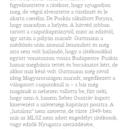
figyelmeztette a játékost, hogy nyugodjon
meg, de végül elvesztette a türelmét és le
akarta cserélni. De Puskás rákiáltott Patyira,
hogy maradjon a helyén. A hátvéd jobban
tartott a csapatkapitánytól, mint az edzőtől,
így aztán a pályán maradt. Guttmann a
mérkőzés után azonnal lemondott és még
arra sem volt hajlandó, hogy a játékosokkal
együtt vonatozzon vissza Budapestre. Puskás
hamar megbánta tettét és bocsánatot kért, de
akkor már késő volt. Guttmann még rövid
ideig Magyarországon maradt, segédkezett a
válogatott csapatoknál is – s bár még
magának is nehezen vallotta be, fájt neki,
hogy nem ő, hanem Sebes Gusztáv kapott
kinevezést a szövetségi kapitányi posztra. A
„hatalom” nem szerette, de tűrte. 1949-ben
már az MLSZ nem adott engedélyt játékosok,
vagy edzők Nyugatra szerződésére,