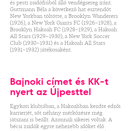
és pesti zsidófiúból álló vendégsereg iránt.
Guttmann Béla a következő hat esztendőt
New Yorkban töltötte, a Brooklyn Wanderers
(1926), a New York Giants FC (1926–1928), a
Brooklyn Hakoah FC (1928–1929), a Hakoah
All Stars (1929–1930), a New York Soccer
Club (1930–1931) és a Hakoah All Stars
(1931–1932) játékosaként.
Bajnoki címet és KK-t
nyert az Újpesttel
Egykori klubjában, a Hakoahban kezdte edzői
karrierjét, sőt néhány mérkőzésre még
játszani is beállt. Azonnali sikerei voltak. A
bécsi zsidók egyre nehezebb időket élő