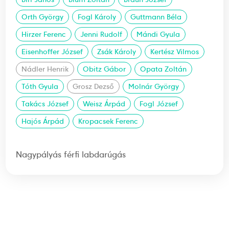
Orth György
Fogl Károly
Guttmann Béla
Hirzer Ferenc
Jenni Rudolf
Mándi Gyula
Eisenhoffer József
Zsák Károly
Kertész Vilmos
Nádler Henrik
Obitz Gábor
Opata Zoltán
Tóth Gyula
Grosz Dezső
Molnár György
Takács József
Weisz Árpád
Fogl József
Hajós Árpád
Kropacsek Ferenc
Nagypályás férfi labdarúgás