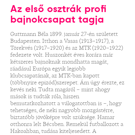
Az első osztrák profi
bajnokcsapat tagja
Guttmann Béla 1899. január 27-én született
Budapesten. Itthon a Vasas (1913–1917), a
Törekvés (1917–1920) és az MTK (1920–1922)
fedezete volt. Huszonkét éves korára már
kétszeres bajnoknak mondhatta magát,
ráadásul Európa egyik legjobb
klubcsapatának, az MTK-ban kapott
(többnyire epizód)szerepet. Ám úgy érezte, ez
kevés neki. Tudta magáról – mint ahogy
mások is tudták róla, hiszen
bemutatkozhatott a válogatottban is –, hogy
tehetséges, de neki nagyobb mozgástérre,
biztatóbb jövőképre volt szüksége. Hamar
otthonra lelt Bécsben. Remekül futballozott a
Hakoahban, tudása kiteljesedett. A