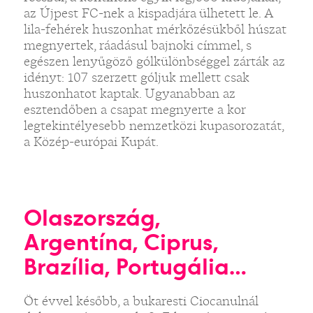
az Újpest FC-nek a kispadjára ülhetett le. A
lila-fehérek huszonhat mérkőzésükből húszat
megnyertek, ráadásul bajnoki címmel, s
egészen lenyűgöző gólkülönbséggel zárták az
idényt: 107 szerzett góljuk mellett csak
huszonhatot kaptak. Ugyanabban az
esztendőben a csapat megnyerte a kor
legtekintélyesebb nemzetközi kupasorozatát,
a Közép-európai Kupát.
Olaszország,
Argentína, Ciprus,
Brazília, Portugália…
Öt évvel később, a bukaresti Ciocanulnál