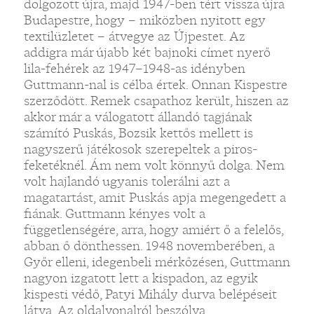
dolgozott újra, majd 1947-ben tért vissza újra
Budapestre, hogy – miközben nyitott egy
textilüzletet – átvegye az Újpestet. Az
addigra már újabb két bajnoki címet nyerő
lila-fehérek az 1947–1948-as idényben
Guttmann-nal is célba értek. Onnan Kispestre
szerződött. Remek csapathoz került, hiszen az
akkor már a válogatott állandó tagjának
számító Puskás, Bozsik kettős mellett is
nagyszerű játékosok szerepeltek a piros-
feketéknél. Ám nem volt könnyű dolga. Nem
volt hajlandó ugyanis tolerálni azt a
magatartást, amit Puskás apja megengedett a
fiának. Guttmann kényes volt a
függetlenségére, arra, hogy amiért ő a felelős,
abban ő dönthessen. 1948 novemberében, a
Győr elleni, idegenbeli mérkőzésen, Guttmann
nagyon izgatott lett a kispadon, az egyik
kispesti védő, Patyi Mihály durva belépéseit
látva. Az oldalvonalról beszólva