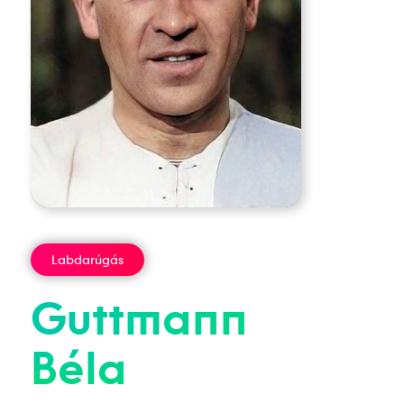
Labdarúgás
Guttmann
Béla