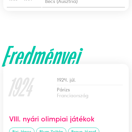
Bécs (Ausztria)
Eredményei
1924
1924. júl.
Párizs
Franciaország
VIII. nyári olimpiai játékok
Biri János
Blum Zoltán
Braun József