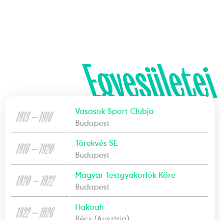
Egyesületei
Vasasok Sport Clubja
1913 — 1916
Budapest
Törekvés SE
1916 — 1920
Budapest
Magyar Testgyakorlók Köre
1920 — 1922
Budapest
Hakoah
1922 — 1926
Bécs (Ausztria)