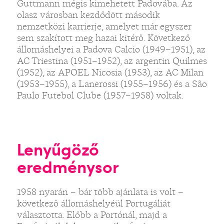
Guttmann mégis kimehetett Padovába. Az
olasz városban kezdődött második
nemzetközi karrierje, amelyet már egyszer
sem szakított meg hazai kitérő. Következő
állomáshelyei a Padova Calcio (1949–1951), az
AC Triestina (1951–1952), az argentin Quilmes
(1952), az APOEL Nicosia (1953), az AC Milan
(1953–1955), a Lanerossi (1955–1956) és a São
Paulo Futebol Clube (1957–1958) voltak.
Lenyűgöző
eredménysor
1958 nyarán – bár több ajánlata is volt –
következő állomáshelyéül Portugáliát
választotta. Előbb a Portónál, majd a