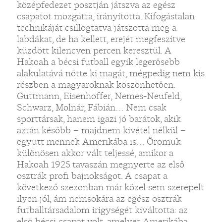
középfedezet posztján játszva az egész
csapatot mozgatta, irányította. Kifogástalan
technikáját csillogtatva játszotta meg a
labdákat, de ha kellett, erejét megfeszítve
küzdött kilencven percen keresztül. A
Hakoah a bécsi futball egyik legerősebb
alakulatává nőtte ki magát, mégpedig nem kis
részben a magyaroknak köszönhetően.
Guttmann, Eisenhoffer, Nemes-Neufeld,
Schwarz, Molnár, Fábián… Nem csak
sporttársak, hanem igazi jó barátok, akik
aztán később – majdnem kivétel nélkül –
együtt mennek Amerikába is… Örömük
különösen akkor vált teljessé, amikor a
Hakoah 1925 tavaszán megnyerte az első
osztrák profi bajnokságot. A csapat a
következő szezonban már közel sem szerepelt
ilyen jól, ám nemsokára az egész osztrák
futballtársadalom irigységét kiváltotta: az
első bécsi csapat volt, amelyet Amerikába