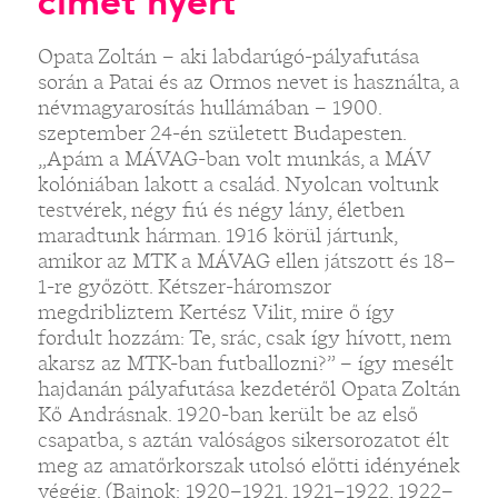
címet nyert
Opata Zoltán – aki labdarúgó-pályafutása
során a Patai és az Ormos nevet is használta, a
névmagyarosítás hullámában – 1900.
szeptember 24-én született Budapesten.
„Apám a MÁVAG-ban volt munkás, a MÁV
kolóniában lakott a család. Nyolcan voltunk
testvérek, négy fiú és négy lány, életben
maradtunk hárman. 1916 körül jártunk,
amikor az MTK a MÁVAG ellen játszott és 18–
1-re győzött. Kétszer-háromszor
megdribliztem Kertész Vilit, mire ő így
fordult hozzám: Te, srác, csak így hívott, nem
akarsz az MTK-ban futballozni?” – így mesélt
hajdanán pályafutása kezdetéről Opata Zoltán
Kő Andrásnak. 1920-ban került be az első
csapatba, s aztán valóságos sikersorozatot élt
meg az amatőrkorszak utolsó előtti idényének
végéig. (Bajnok: 1920–1921, 1921–1922, 1922–