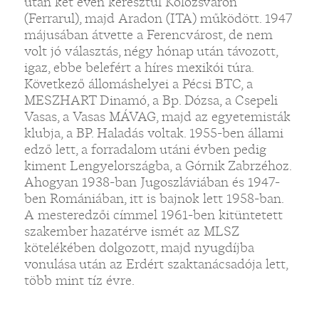
után két éven keresztül Kolozsváron
(Ferrarul), majd Aradon (ITA) működött. 1947
májusában átvette a Ferencvárost, de nem
volt jó választás, négy hónap után távozott,
igaz, ebbe belefért a híres mexikói túra.
Következő állomáshelyei a Pécsi BTC, a
MESZHART Dinamó, a Bp. Dózsa, a Csepeli
Vasas, a Vasas MÁVAG, majd az egyetemisták
klubja, a BP. Haladás voltak. 1955-ben állami
edző lett, a forradalom utáni évben pedig
kiment Lengyelországba, a Górnik Zabrzéhoz.
Ahogyan 1938-ban Jugoszláviában és 1947-
ben Romániában, itt is bajnok lett 1958-ban.
A mesteredzői címmel 1961-ben kitüntetett
szakember hazatérve ismét az MLSZ
kötelékében dolgozott, majd nyugdíjba
vonulása után az Erdért szaktanácsadója lett,
több mint tíz évre.