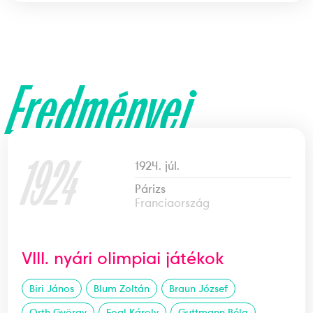
Eredményei
1924
1924. júl.
Párizs
Franciaország
VIII. nyári olimpiai játékok
Biri János
Blum Zoltán
Braun József
Orth György
Fogl Károly
Guttmann Béla