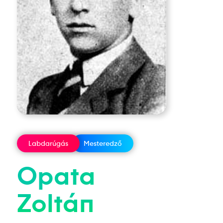
Labdarúgás
Mesteredző
Opata
Zoltán