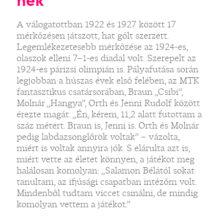
nek
A válogatottban 1922 és 1927 között 17
mérkőzésen játszott, hat gólt szerzett.
Legemlékezetesebb mérkőzése az 1924-es,
olaszok elleni 7–1-es diadal volt. Szerepelt az
1924-es párizsi olimpián is. Pályafutása során
legjobban a húszas évek első felében, az MTK
fantasztikus csatársorában, Braun „Csibi”,
Molnár „Hangya”, Orth és Jenni Rudolf között
érezte magát. „Én, kérem, 11,2 alatt futottam a
száz métert. Braun is, Jenni is. Orth és Molnár
pedig labdazsonglőrök voltak” – vázolta,
miért is voltak annyira jók. S elárulta azt is,
miért vette az életet könnyen, a játékot meg
halálosan komolyan: „Salamon Bélától sokat
tanultam, az ifjúsági csapatban intézőm volt.
Mindenből tudtam viccet csinálni, de mindig
komolyan vettem a játékot.”