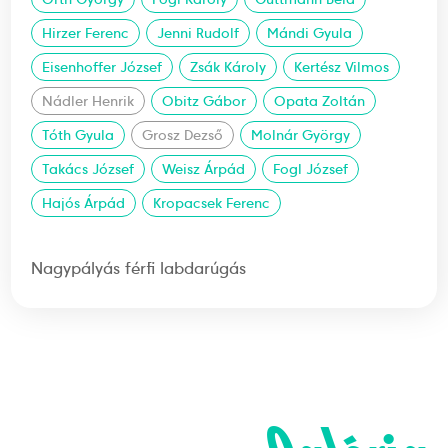
Hirzer Ferenc
Jenni Rudolf
Mándi Gyula
Eisenhoffer József
Zsák Károly
Kertész Vilmos
Nádler Henrik
Obitz Gábor
Opata Zoltán
Tóth Gyula
Grosz Dezső
Molnár György
Takács József
Weisz Árpád
Fogl József
Hajós Árpád
Kropacsek Ferenc
Nagypályás férfi labdarúgás