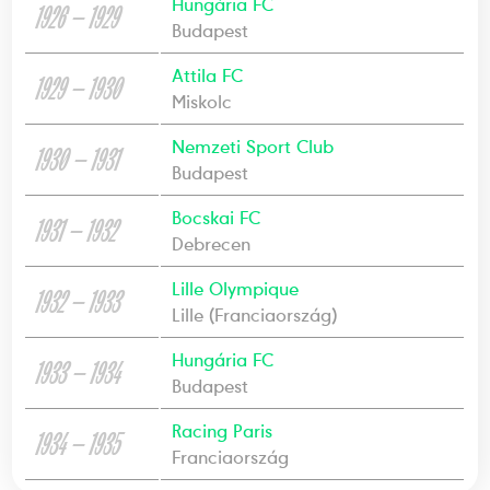
Hungária FC
1926 — 1929
Budapest
Attila FC
1929 — 1930
Miskolc
Nemzeti Sport Club
1930 — 1931
Budapest
Bocskai FC
1931 — 1932
Debrecen
Lille Olympique
1932 — 1933
Lille (Franciaország)
Hungária FC
1933 — 1934
Budapest
Racing Paris
1934 — 1935
Franciaország