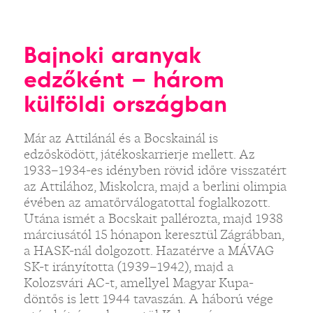
Bajnoki aranyak
edzőként – három
külföldi országban
Már az Attilánál és a Bocskainál is
edzősködött, játékoskarrierje mellett. Az
1933–1934-es idényben rövid időre visszatért
az Attilához, Miskolcra, majd a berlini olimpia
évében az amatőrválogatottal foglalkozott.
Utána ismét a Bocskait pallérozta, majd 1938
márciusától 15 hónapon keresztül Zágrábban,
a HASK-nál dolgozott. Hazatérve a MÁVAG
SK-t irányította (1939–1942), majd a
Kolozsvári AC-t, amellyel Magyar Kupa-
döntős is lett 1944 tavaszán. A háború vége