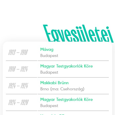
Egyesületei
Mávag
1913 — 1916
Budapest
Magyar Testgyakorlók Köre
1916 — 1924
Budapest
Makkabi Brünn
1924 — 1924
Brno (ma: Csehország)
Magyar Testgyakorlók Köre
1924 — 1926
Budapest