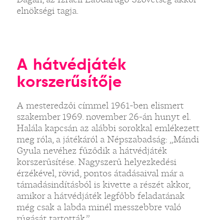
elnökségi tagja.
A hátvédjáték
korszerűsítője
A mesteredzői címmel 1961-ben elismert
szakember 1969. november 26-án hunyt el.
Halála kapcsán az alábbi sorokkal emlékezett
meg róla, a játékáról a Népszabadság: „Mándi
Gyula nevéhez fűződik a hátvédjáték
korszerűsítése. Nagyszerű helyezkedési
érzékével, rövid, pontos átadásaival már a
támadásindításból is kivette a részét akkor,
amikor a hátvédjáték legfőbb feladatának
még csak a labda minél messzebbre való
rúgását tartották.”