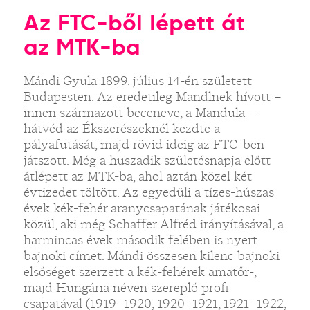
Az FTC-ből lépett át
az MTK-ba
Mándi Gyula 1899. július 14-én született
Budapesten. Az eredetileg Mandlnek hívott –
innen származott beceneve, a Mandula –
hátvéd az Ékszerészeknél kezdte a
pályafutását, majd rövid ideig az FTC-ben
játszott. Még a huszadik születésnapja előtt
átlépett az MTK-ba, ahol aztán közel két
évtizedet töltött. Az egyedüli a tízes-húszas
évek kék-fehér aranycsapatának játékosai
közül, aki még Schaffer Alfréd irányításával, a
harmincas évek második felében is nyert
bajnoki címet. Mándi összesen kilenc bajnoki
elsőséget szerzett a kék-fehérek amatőr-,
majd Hungária néven szereplő profi
csapatával (1919–1920, 1920–1921, 1921–1922,