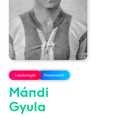
Labdarúgás
Mesteredző
Mándi
Gyula