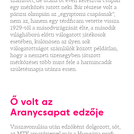
számított, de utána öt éven keresztül csupán
egy mérkőzés jutott neki. Bár részese volt a
párizsi olimpián az „egyiptomi csapásnak”,
nem az, hanem egy térdficam vetette vissza.
1929-től a másodvirágzását élte, a második
világháború előtti válogatott játékosok
esetében, különösen az ilyen sok
válogatottságot számlálók között példátlan,
hogy a nemzeti tizenegyben játszott
mérkőzései több mint fele a harmincadik
születésnapja utánra essen.
Ő volt az
Aranycsapat edzője
Visszavonulása után edzőként dolgozott, sőt,
az MTK amatőrjeivel már a Hungária profi