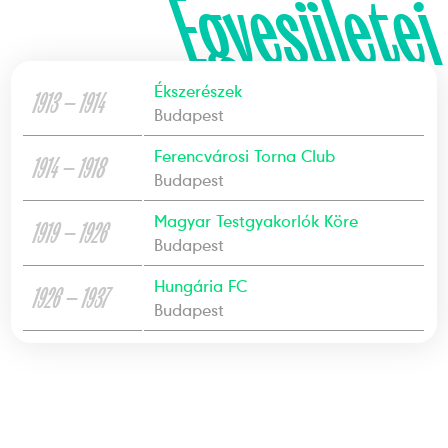
Egyesületei
Ékszerészek
1913 — 1914
Budapest
Ferencvárosi Torna Club
1914 — 1918
Budapest
Magyar Testgyakorlók Köre
1919 — 1926
Budapest
Hungária FC
1926 — 1937
Budapest