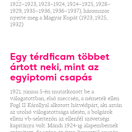
1922–1923, 1923–1924, 1924–1925, 1928–
1929, 1935–1936, 1936–1937), háromszor
nyerte meg a Magyar Kupát (1923, 1925,
1932).
Egy térdficam többet
ártott neki, mint az
egyiptomi csapás
1921. június 5-én mutatkozott be a
válogatottban, első meccsén, a németek ellen
Fogl II Károllyal alkotott hátvédpárt, aki aztán
az utolsó válogatottsága idején, a bolgárok
elleni vb-selejtezőn az ellenfél szövetségi
kapitánya volt. Mándi 1924-ig alapembernek