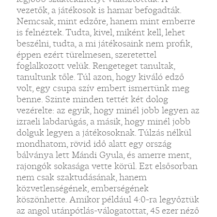
vezetők, a játékosok is hamar befogadták.
Nemcsak, mint edzőre, hanem mint emberre
is felnéztek. Tudta, kivel, miként kell, lehet
beszélni, tudta, a mi játékosaink nem profik,
éppen ezért türelmesen, szeretettel
foglalkozott velük. Rengeteget tanultak,
tanultunk tőle. Túl azon, hogy kiváló edző
volt, egy csupa szív embert ismertünk meg
benne. Szinte minden tettét két dolog
vezérelte: az egyik, hogy minél jobb legyen az
izraeli labdarúgás, a másik, hogy minél jobb
dolguk legyen a játékosoknak. Túlzás nélkül
mondhatom, rövid idő alatt egy ország
bálványa lett Mándi Gyula, és amerre ment,
rajongók sokasága vette körül. Ezt elsősorban
nem csak szaktudásának, hanem
közvetlenségének, emberségének
köszönhette. Amikor például 4:0-ra legyőztük
az angol utánpótlás-válogatottat, 45 ezer néző