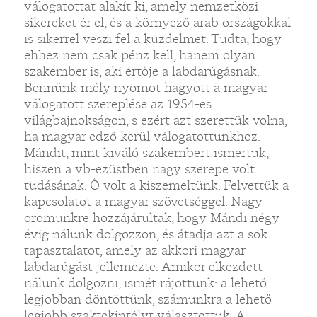
válogatottat alakít ki, amely nemzetközi
sikereket ér el, és a környező arab országokkal
is sikerrel veszi fel a küzdelmet. Tudta, hogy
ehhez nem csak pénz kell, hanem olyan
szakember is, aki értője a labdarúgásnak.
Bennünk mély nyomot hagyott a magyar
válogatott szereplése az 1954-es
világbajnokságon, s ezért azt szerettük volna,
ha magyar edző kerül válogatottunkhoz.
Mándit, mint kiváló szakembert ismertük,
hiszen a vb-ezüstben nagy szerepe volt
tudásának. Ő volt a kiszemeltünk. Felvettük a
kapcsolatot a magyar szövetséggel. Nagy
örömünkre hozzájárultak, hogy Mándi négy
évig nálunk dolgozzon, és átadja azt a sok
tapasztalatot, amely az akkori magyar
labdarúgást jellemezte. Amikor elkezdett
nálunk dolgozni, ismét rájöttünk: a lehető
legjobban döntöttünk, számunkra a lehető
legjobb szaktekintélyt választottuk. A