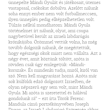
ünnepelte Mándi Gyulát és játékosait, ütemes
vastapssal, csókokat dobálva. Azelőtt nálunk
soha ennyi ember nem volt futballmeccsen,
ilyen ünneplés pedig elképzelhetetlen volt.
Túlzás nélkül mondhatom: Mándi Gyula
történelmet írt nálunk, olyat, ami csupa
nagybetűvel került az izraeli labdarúgás
krónikájába. Örömmel vettük volna, ha még
tovább dolgozik nálunk, de megértettük,
hogy egészségi okok miatt nem vállalta. Azt a
négy évet, amit köztünk töltött, azóta is
röviden csak úgy emlegetjük: »Mándi-
korszak«. És mindenki tudja, miről, kiről van
szó. Nem kell magyarázat hozzá. Azóta már
sok külföldi edző dolgozott Izraelben, de
olyan népszerű egy sem volt, mint Mándi
Gyula. Mi azóta is szeretettel és hálával
gondolunk rá” – ezt írta Török Ferenc:
Mandula című portrékönyvében Joseph
Dagan, az Izraeli Labdarúgó Szövetség akkor