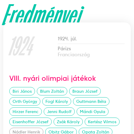
Eredményei
1924
1924. júl.
Párizs
Franciaország
VIII. nyári olimpiai játékok
Biri János
Blum Zoltán
Braun József
Orth György
Fogl Károly
Guttmann Béla
Hirzer Ferenc
Jenni Rudolf
Mándi Gyula
Eisenhoffer József
Zsák Károly
Kertész Vilmos
Nádler Henrik
Obitz Gábor
Opata Zoltán