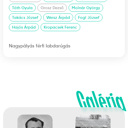
Tóth Gyula
Grosz Dezső
Molnár György
Takács József
Weisz Árpád
Fogl József
Hajós Árpád
Kropacsek Ferenc
Nagypályás férfi labdarúgás
Galéria