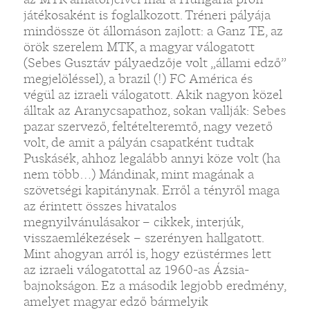
játékosaként is foglalkozott. Tréneri pályája
mindössze öt állomáson zajlott: a Ganz TE, az
örök szerelem MTK, a magyar válogatott
(Sebes Gusztáv pályaedzője volt „állami edző”
megjelöléssel), a brazil (!) FC América és
végül az izraeli válogatott. Akik nagyon közel
álltak az Aranycsapathoz, sokan vallják: Sebes
pazar szervező, feltételteremtő, nagy vezető
volt, de amit a pályán csapatként tudtak
Puskásék, ahhoz legalább annyi köze volt (ha
nem több…) Mándinak, mint magának a
szövetségi kapitánynak. Erről a tényről maga
az érintett összes hivatalos
megnyilvánulásakor – cikkek, interjúk,
visszaemlékezések – szerényen hallgatott.
Mint ahogyan arról is, hogy ezüstérmes lett
az izraeli válogatottal az 1960-as Ázsia-
bajnokságon. Ez a második legjobb eredmény,
amelyet magyar edző bármelyik