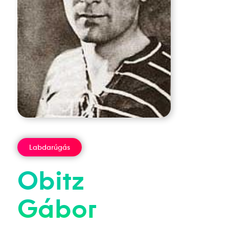
Labdarúgás
Obitz
Gábor