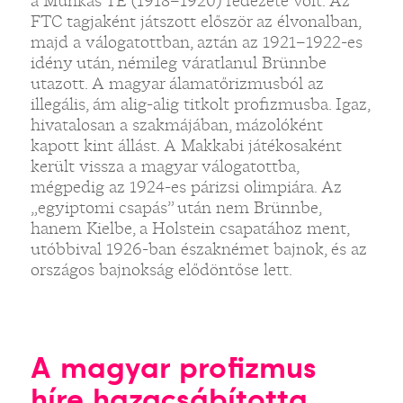
a Munkás TE (1918–1920) fedezete volt. Az
FTC tagjaként játszott először az élvonalban,
majd a válogatottban, aztán az 1921–1922-es
idény után, némileg váratlanul Brünnbe
utazott. A magyar álamatőrizmusból az
illegális, ám alig-alig titkolt profizmusba. Igaz,
hivatalosan a szakmájában, mázolóként
kapott kint állást. A Makkabi játékosaként
került vissza a magyar válogatottba,
mégpedig az 1924-es párizsi olimpiára. Az
„egyiptomi csapás” után nem Brünnbe,
hanem Kielbe, a Holstein csapatához ment,
utóbbival 1926-ban északnémet bajnok, és az
országos bajnokság elődöntőse lett.
A magyar profizmus
híre hazacsábította