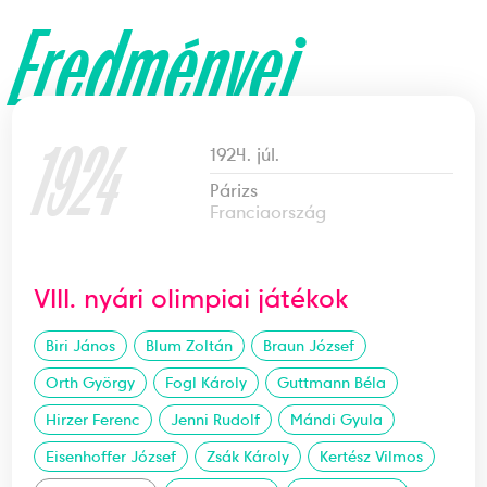
Eredményei
1924
1924. júl.
Párizs
Franciaország
VIII. nyári olimpiai játékok
Biri János
Blum Zoltán
Braun József
Orth György
Fogl Károly
Guttmann Béla
Hirzer Ferenc
Jenni Rudolf
Mándi Gyula
Eisenhoffer József
Zsák Károly
Kertész Vilmos