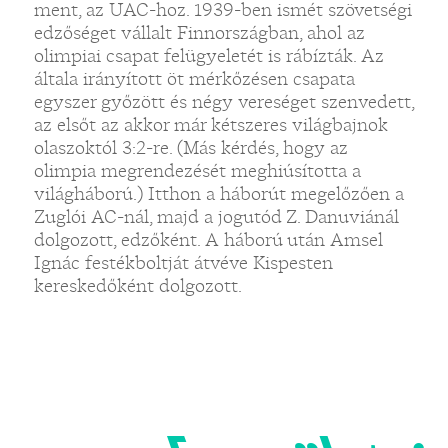
ment, az UAC-hoz. 1939-ben ismét szövetségi
edzőséget vállalt Finnországban, ahol az
olimpiai csapat felügyeletét is rábízták. Az
általa irányított öt mérkőzésen csapata
egyszer győzött és négy vereséget szenvedett,
az elsőt az akkor már kétszeres világbajnok
olaszoktól 3:2-re. (Más kérdés, hogy az
olimpia megrendezését meghiúsította a
világháború.) Itthon a háborút megelőzően a
Zuglói AC-nál, majd a jogutód Z. Danuviánál
dolgozott, edzőként. A háború után Amsel
Ignác festékboltját átvéve Kispesten
kereskedőként dolgozott.