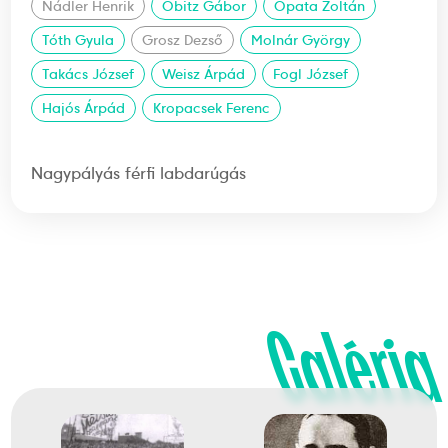
Nádler Henrik
Obitz Gábor
Opata Zoltán
Tóth Gyula
Grosz Dezső
Molnár György
Takács József
Weisz Árpád
Fogl József
Hajós Árpád
Kropacsek Ferenc
Nagypályás férfi labdarúgás
Galéria