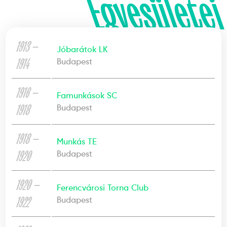
Egyesületei
1913 —
Jóbarátok LK
1914
Budapest
1916 —
Famunkások SC
1918
Budapest
1918 —
Munkás TE
1920
Budapest
1920 —
Ferencvárosi Torna Club
1922
Budapest