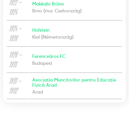
1922 —
Makkabi Brünn
1924
Brno (ma: Csehország)
1924 —
Holstein
1926
Kiel (Németország)
1926 —
Ferencváros FC
1931
Budapest
1931 —
Asociația Muncitorilor pentru Educație
Fizică Arad
1932
Arad