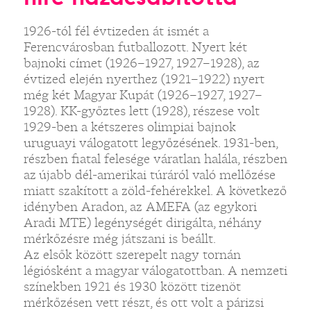
1926-tól fél évtizeden át ismét a
Ferencvárosban futballozott. Nyert két
bajnoki címet (1926–1927, 1927–1928), az
évtized elején nyerthez (1921–1922) nyert
még két Magyar Kupát (1926–1927, 1927–
1928). KK-győztes lett (1928), részese volt
1929-ben a kétszeres olimpiai bajnok
uruguayi válogatott legyőzésének. 1931-ben,
részben fiatal felesége váratlan halála, részben
az újabb dél-amerikai túráról való mellőzése
miatt szakított a zöld-fehérekkel. A következő
idényben Aradon, az AMEFA (az egykori
Aradi MTE) legénységét dirigálta, néhány
mérkőzésre még játszani is beállt.
Az elsők között szerepelt nagy tornán
légiósként a magyar válogatottban. A nemzeti
színekben 1921 és 1930 között tizenöt
mérkőzésen vett részt, és ott volt a párizsi